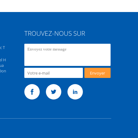
TROUVEZ-NOUS SUR
c T
el H
ua
 Don
Envoyer