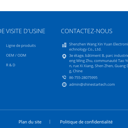
DE
VISITE D'USINE
CONTACTEZ-NOUS
Shenzhen Wang Xin Yuan Electroni
Ligne de produits
echnology Co., Ltd.
OEM / ODM
3e étage, bâtiment B, parc industri
eng Ming Zhu, communauté Tao Y
R & D
n, rue Xi Xiang, Shen Zhen, Guang
g, Chine
86-755-28075995
admin@shinestartech.com
Plan du site
Politique de confidentialité