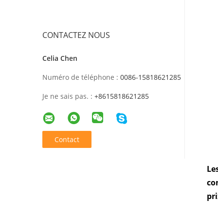
CONTACTEZ NOUS
Celia Chen
Numéro de téléphone :
0086-15818621285
Je ne sais pas. :
+8615818621285
Contact
Le
co
pr