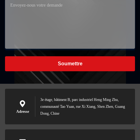
Soumettre
3e étage, bâtiment B, parc industriel Heng Ming Zhu,
communauté Tao Yuan, rue Xi Xiang, Shen Zhen, Guang
Adresse
Dong, Chine