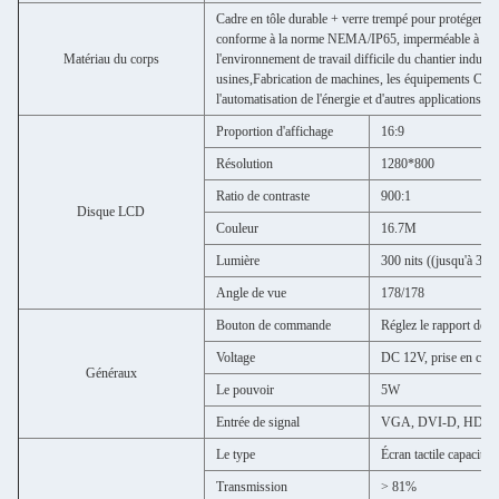
Cadre en tôle durable + verre trempé pour protéger le
conforme à la norme NEMA/IP65, imperméable à l'eau et
Matériau du corps
l'environnement de travail difficile du chantier industr
usines,Fabrication de machines, les équipements CNC,
l'automatisation de l'énergie et d'autres applications ind
Proportion d'affichage
16:9
Résolution
1280*800
Ratio de contraste
900:1
Disque LCD
Couleur
16.7M
Lumière
300 nits ((jusqu'à 350
Angle de vue
178/178
Bouton de commande
Réglez le rapport de c
Voltage
DC 12V, prise en charg
Généraux
Le pouvoir
5W
Entrée de signal
VGA, DVI-D, HDM
Le type
Écran tactile capacitif e
Transmission
> 81%