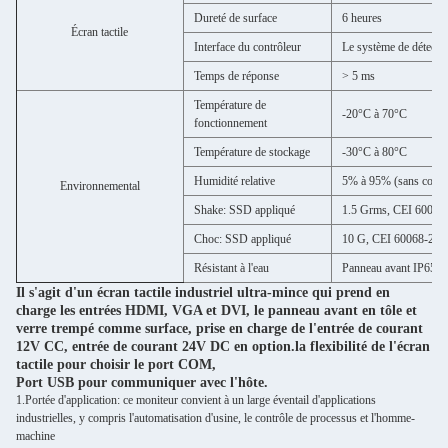
Dureté de surface
6 heures
Écran tactile
Interface du contrôleur
Le système de détectio
Temps de réponse
> 5 ms
Température de
-20°C à 70°C
fonctionnement
Température de stockage
-30°C à 80°C
Humidité relative
5% à 95% (sans conde
Environnemental
Shake: SSD appliqué
1.5 Grms, CEI 60068-2
Choc: SSD appliqué
10 G, CEI 60068-2-64
Résistant à l'eau
Panneau avant IP65
Il s'agit d'un écran tactile industriel ultra-mince qui prend en
charge les entrées HDMI, VGA et DVI, le panneau avant en tôle et
verre trempé comme surface, prise en charge de l'entrée de courant
12V CC, entrée de courant 24V DC en option.
la flexibilité de l'écran
tactile pour choisir le port COM,
Port USB pour communiquer avec l'hôte.
1.
Portée d'application: ce moniteur convient à un large éventail d'applications
industrielles, y compris l'automatisation d'usine, le contrôle de processus et l'homme-
machine