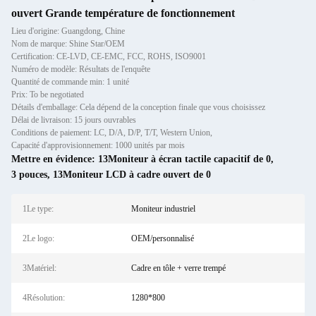
ouvert Grande température de fonctionnement
Lieu d'origine: Guangdong, Chine
Nom de marque: Shine Star/OEM
Certification: CE-LVD, CE-EMC, FCC, ROHS, ISO9001
Numéro de modèle: Résultats de l'enquête
Quantité de commande min: 1 unité
Prix: To be negotiated
Détails d'emballage: Cela dépend de la conception finale que vous choisissez
Délai de livraison: 15 jours ouvrables
Conditions de paiement: LC, D/A, D/P, T/T, Western Union,
Capacité d'approvisionnement: 1000 unités par mois
Mettre en évidence:
13Moniteur à écran tactile capacitif de 0
,
3 pouces
,
13Moniteur LCD à cadre ouvert de 0
1Le type:
Moniteur industriel
2Le logo:
OEM/personnalisé
3Matériel:
Cadre en tôle + verre trempé
4Résolution:
1280*800