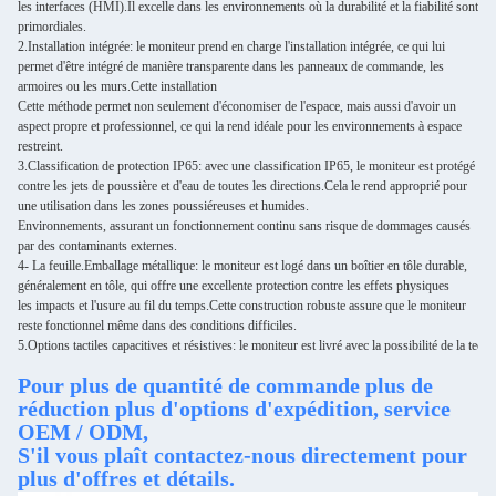
les interfaces (HMI).
Il excelle dans les environnements où la durabilité et la fiabilité sont
primordiales.
2.
Installation intégrée: le moniteur prend en charge l'installation intégrée, ce qui lui
permet d'être intégré de manière transparente dans les panneaux de commande, les
armoires ou les murs.
Cette installation
Cette méthode permet non seulement d'économiser de l'espace, mais aussi d'avoir un
aspect propre et professionnel, ce qui la rend idéale pour les environnements à espace
restreint.
3.
Classification de protection IP65: avec une classification IP65, le moniteur est protégé
contre les jets de poussière et d'eau de toutes les directions.
Cela le rend approprié pour
une utilisation dans les zones poussiéreuses et humides.
Environnements, assurant un fonctionnement continu sans risque de dommages causés
par des contaminants externes.
4- La feuille.
Emballage métallique: le moniteur est logé dans un boîtier en tôle durable,
généralement en tôle, qui offre une excellente protection contre les effets physiques
les impacts et l'usure au fil du temps.
Cette construction robuste assure que le moniteur
reste fonctionnel même dans des conditions difficiles.
5.
Options tactiles capacitives et résistives: le moniteur est livré avec la possibilité de la techn
Pour plus de quantité de commande plus de
réduction plus d'options d'expédition, service
OEM / ODM,
S'il vous plaît contactez-nous directement pour
plus d'offres et détails.