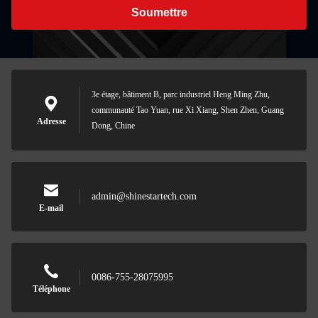
Soumettre
3e étage, bâtiment B, parc industriel Heng Ming Zhu,
communauté Tao Yuan, rue Xi Xiang, Shen Zhen, Guang
Adresse
Dong, Chine
admin@shinestartech.com
E-mail
0086-755-28075995
Téléphone