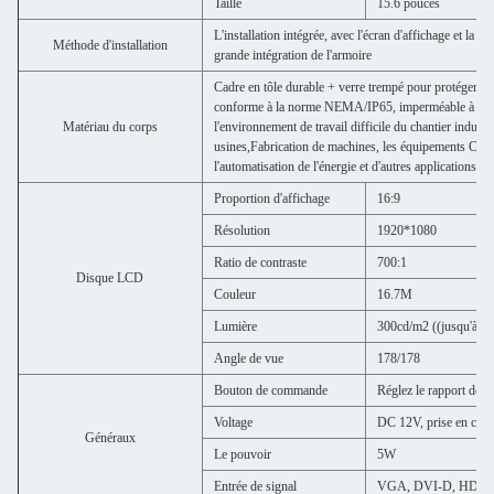
Taille
15.6 pouces
L'installation intégrée, avec l'écran d'affichage et la 
Méthode d'installation
grande intégration de l'armoire
Cadre en tôle durable + verre trempé pour protéger le
conforme à la norme NEMA/IP65, imperméable à l'eau et
Matériau du corps
l'environnement de travail difficile du chantier industr
usines,Fabrication de machines, les équipements CNC,
l'automatisation de l'énergie et d'autres applications ind
Proportion d'affichage
16:9
Résolution
1920*1080
Ratio de contraste
700:1
Disque LCD
Couleur
16.7M
Lumière
300cd/m2 ((jusqu'à 35
Angle de vue
178/178
Bouton de commande
Réglez le rapport de c
Voltage
DC 12V, prise en charg
Généraux
Le pouvoir
5W
Entrée de signal
VGA, DVI-D, HDM