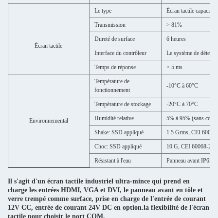
Le type
Écran tactile capacitif e
Transmission
> 81%
Dureté de surface
6 heures
Écran tactile
Interface du contrôleur
Le système de détectio
Temps de réponse
> 5 ms
Température de
-10°C à 60°C
fonctionnement
Température de stockage
-20°C à 70°C
Humidité relative
5% à 95% (sans conde
Environnemental
Shake: SSD appliqué
1.5 Grms, CEI 60068-2
Choc: SSD appliqué
10 G, CEI 60068-2-64
Résistant à l'eau
Panneau avant IP65
Il s'agit d'un écran tactile industriel ultra-mince qui prend en
charge les entrées HDMI, VGA et DVI, le panneau avant en tôle et
verre trempé comme surface, prise en charge de l'entrée de courant
12V CC, entrée de courant 24V DC en option.
la flexibilité de l'écran
tactile pour choisir le port COM,