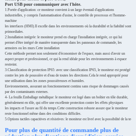
Port USB pour communiquer avec l'hôte.
1.
Portée d'application: ce moniteur convient à un large éventail d'applications
industrielles, y compris l'automatisation d'usine, le contrôle de processus et l'homme-
machine
les interfaces (HMI).
Il excelle dans les environnements où la durabilité et la fiabilité sont
primordiales.
2.
Installation intégrée: le moniteur prend en charge l'installation intégrée, ce qui lui
permet d'être intégré de manière transparente dans les panneaux de commande, les
armoires ou les murs.
Cette installation
Cette méthode permet non seulement d'économiser de l'espace, mais aussi d'avoir un
aspect propre et professionnel, ce qui la rend idéale pour les environnements à espace
restreint.
3.
Classification de protection IP65: avec une classification IP65, le moniteur est protégé
contre les jets de poussière et d'eau de toutes les directions.
Cela le rend approprié pour
une utilisation dans les zones poussiéreuses et humides.
Environnements, assurant un fonctionnement continu sans risque de dommages causés
par des contaminants externes.
4- La feuille.
Emballage métallique: le moniteur est logé dans un boîtier en tôle durable,
généralement en tôle, qui offre une excellente protection contre les effets physiques
les impacts et l'usure au fil du temps.
Cette construction robuste assure que le moniteur
reste fonctionnel même dans des conditions difficiles.
5.
Options tactiles capacitives et résistives: le moniteur est livré avec la possibilité de la techn
Pour plus de quantité de commande plus de