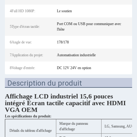
4Full HD 1080P:
Le soutien
Port COM ou USB pour communiquer avec
5Type d'écran tactile:
l'hôte
6Angle de vue:
178/178
7Application du projet:
Automatisation industrielle
8Voltage d'entrée:
DC 12V 24V en option
Description du produit
Affichage LCD industriel 15,6 pouces
intégré Écran tactile capacitif avec HDMI
VGA OEM
Les spécifications du produit:
Marque du panneau
LG, Samsung, AUO, Chi
d'affichage
Détails du tableau d'affichage