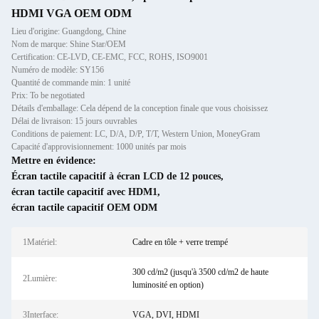
HDMI VGA OEM ODM
Lieu d'origine: Guangdong, Chine
Nom de marque: Shine Star/OEM
Certification: CE-LVD, CE-EMC, FCC, ROHS, ISO9001
Numéro de modèle: SY156
Quantité de commande min: 1 unité
Prix: To be negotiated
Détails d'emballage: Cela dépend de la conception finale que vous choisissez
Délai de livraison: 15 jours ouvrables
Conditions de paiement: LC, D/A, D/P, T/T, Western Union, MoneyGram
Capacité d'approvisionnement: 1000 unités par mois
Mettre en évidence:
Écran tactile capacitif à écran LCD de 12 pouces
,
écran tactile capacitif avec HDM1
,
écran tactile capacitif OEM ODM
1Matériel:
Cadre en tôle + verre trempé
300 cd/m2 (jusqu'à 3500 cd/m2 de haute
2Lumière:
luminosité en option)
3Interface:
VGA, DVI, HDMI