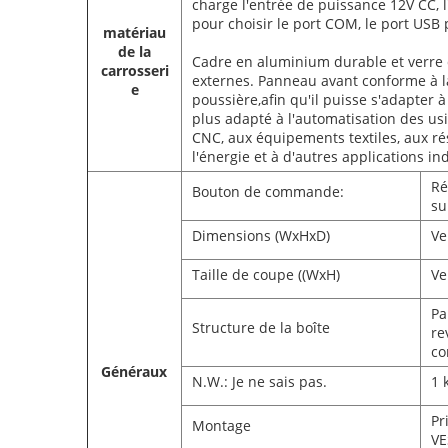
charge l'entrée de puissance 12V CC, l'
pour choisir le port COM, le port USB
matériau
de la
Cadre en aluminium durable et verre 
carrosseri
externes. Panneau avant conforme à l
e
poussière,afin qu'il puisse s'adapter à 
plus adapté à l'automatisation des us
CNC, aux équipements textiles, aux r
l'énergie et à d'autres applications ind
Ré
Bouton de commande:
su
Dimensions (WxHxD)
Ve
Taille de coupe ((WxH)
Ve
Pa
Structure de la boîte
re
co
Généraux
N.W.: Je ne sais pas.
1 
Pr
Montage
VE