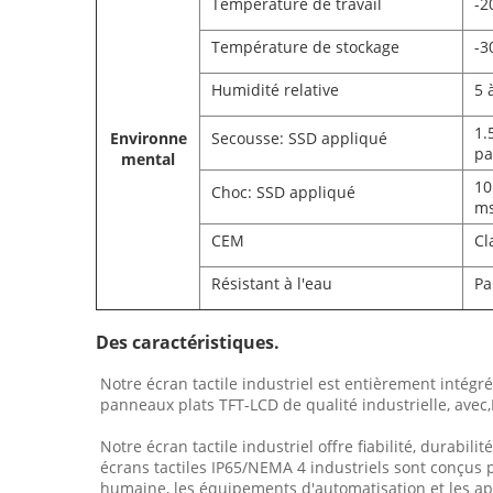
Température de travail
-2
Température de stockage
-3
Humidité relative
5 
1.
Environne
Secousse: SSD appliqué
pa
mental
10
Choc: SSD appliqué
m
CEM
Cl
Résistant à l'eau
Pa
Des caractéristiques.
Notre écran tactile industriel est entièrement intégr
panneaux plats TFT-LCD de qualité industrielle, avec,
Notre écran tactile industriel offre fiabilité, durabi
écrans tactiles IP65/NEMA 4 industriels sont conçus 
humaine, les équipements d'automatisation et les app