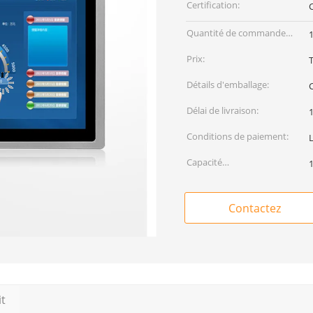
Certification:
Quantité de commande
1
min:
Prix:
Détails d'emballage:
Délai de livraison:
Conditions de paiement:
Capacité
d'approvisionnement:
Contactez
it