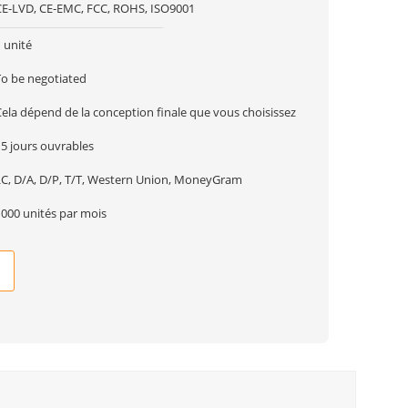
CE-LVD, CE-EMC, FCC, ROHS, ISO9001
 unité
To be negotiated
Cela dépend de la conception finale que vous choisissez
15 jours ouvrables
LC, D/A, D/P, T/T, Western Union, MoneyGram
1000 unités par mois