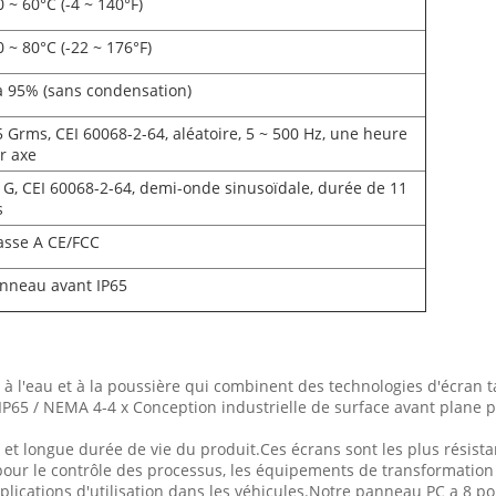
0 ~ 60°C (-4 ~ 140°F)
0 ~ 80°C (-22 ~ 176°F)
à 95% (sans condensation)
5 Grms, CEI 60068-2-64, aléatoire, 5 ~ 500 Hz, une heure
r axe
 G, CEI 60068-2-64, demi-onde sinusoïdale, durée de 11
s
asse A CE/FCC
nneau avant IP65
é à l'eau et à la poussière qui combinent des technologies d'écran
IP65 / NEMA 4-4 x Conception industrielle de surface avant plane p
lité et longue durée de vie du produit.Ces écrans sont les plus rési
pour le contrôle des processus, les équipements de transformation a
lications d'utilisation dans les véhicules.Notre panneau PC a 8 p