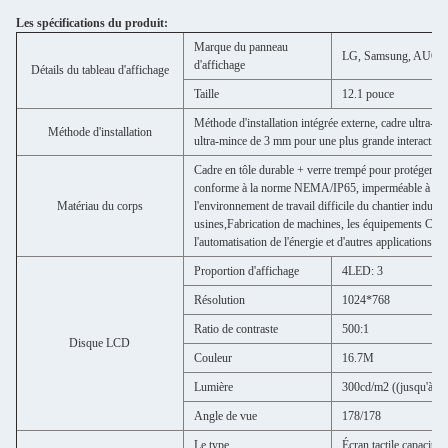
Les spécifications du produit:
Marque du panneau
LG, Samsung, AUO, Chi
d'affichage
Détails du tableau d'affichage
Taille
12.1 pouce
Méthode d'installation intégrée externe, cadre ultra-m
Méthode d'installation
ultra-mince de 3 mm pour une plus grande interaction 
Cadre en tôle durable + verre trempé pour protéger le
conforme à la norme NEMA/IP65, imperméable à l'eau et
Matériau du corps
l'environnement de travail difficile du chantier industr
usines,Fabrication de machines, les équipements CNC,
l'automatisation de l'énergie et d'autres applications ind
Proportion d'affichage
4LED: 3
Résolution
1024*768
Ratio de contraste
500:1
Disque LCD
Couleur
16.7M
Lumière
300cd/m2 ((jusqu'à 35
Angle de vue
178/178
Le type
Écran tactile capacitif e