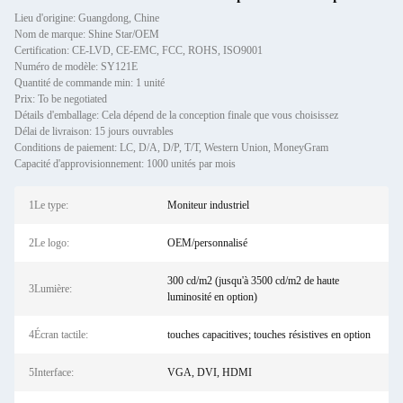
Lieu d'origine: Guangdong, Chine
Nom de marque: Shine Star/OEM
Certification: CE-LVD, CE-EMC, FCC, ROHS, ISO9001
Numéro de modèle: SY121E
Quantité de commande min: 1 unité
Prix: To be negotiated
Détails d'emballage: Cela dépend de la conception finale que vous choisissez
Délai de livraison: 15 jours ouvrables
Conditions de paiement: LC, D/A, D/P, T/T, Western Union, MoneyGram
Capacité d'approvisionnement: 1000 unités par mois
1Le type:
Moniteur industriel
2Le logo:
OEM/personnalisé
300 cd/m2 (jusqu'à 3500 cd/m2 de haute
3Lumière:
luminosité en option)
4Écran tactile:
touches capacitives; touches résistives en option
5Interface:
VGA, DVI, HDMI