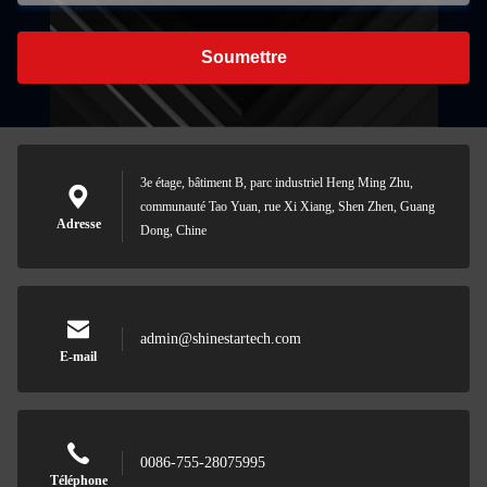
Soumettre
3e étage, bâtiment B, parc industriel Heng Ming Zhu,
communauté Tao Yuan, rue Xi Xiang, Shen Zhen, Guang
Adresse
Dong, Chine
admin@shinestartech.com
E-mail
0086-755-28075995
Téléphone