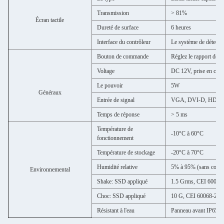
Transmission
> 81%
Écran tactile
Dureté de surface
6 heures
Interface du contrôleur
Le système de détectio
Bouton de commande
Réglez le rapport de c
Voltage
DC 12V, prise en charg
Le pouvoir
5W
Généraux
Entrée de signal
VGA, DVI-D, HDM
Temps de réponse
> 5 ms
Température de
-10°C à 60°C
fonctionnement
Température de stockage
-20°C à 70°C
Humidité relative
5% à 95% (sans conde
Environnemental
Shake: SSD appliqué
1.5 Grms, CEI 60068-2
Choc: SSD appliqué
10 G, CEI 60068-2-64
Résistant à l'eau
Panneau avant IP65