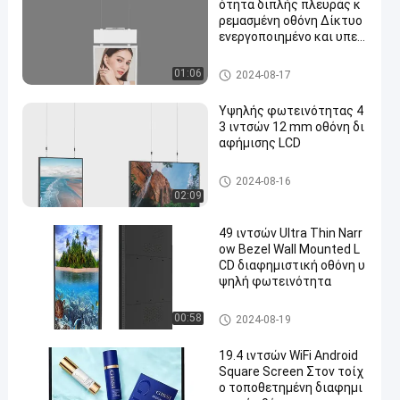
ότητα διπλής πλευράς κ
ρεμασμένη οθόνη Δίκτυο
ενεργοποιημένο και υπερ
φωτεινό
επιτοίχια διαφημιστική οθόν
01:06
2024-08-17
η
Υψηλής φωτεινότητας 4
3 ιντσών 12 mm οθόνη δι
αφήμισης LCD
επιτοίχια διαφημιστική οθόν
2024-08-16
η
02:09
49 ιντσών Ultra Thin Narr
ow Bezel Wall Mounted L
CD διαφημιστική οθόνη υ
ψηλή φωτεινότητα
επιτοίχια διαφημιστική οθόν
00:58
2024-08-19
η
19.4 ιντσών WiFi Android
Square Screen Στον τοίχ
ο τοποθετημένη διαφημι