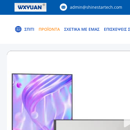
admin@shinestartech.com
ΣΠΊΤΙ
ΠΡΟΪΌΝΤΑ
ΣΧΕΤΙΚΆ ΜΕ ΕΜΆΣ
ΕΠΙΣΚΈΨΕΙΣ 