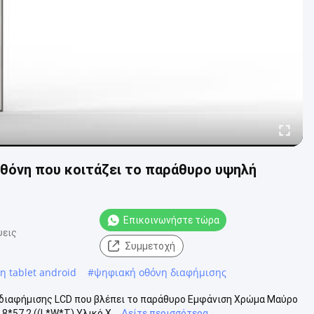
οθόνη που κοιτάζει το παράθυρο υψηλή
Επικοινωνήστε τώρα
ψεις
Συμμετοχή
η tablet android
#
ψηφιακή οθόνη διαφήμισης
 διαφήμισης LCD που βλέπει το παράθυρο Εμφάνιση Χρώμα Μαύρο
*57.2 ((L*W*T) Υλικό Χ...
Δείτε περισσότερα