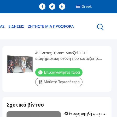
Greek
ΜΑΣ
ΕΙΔΉΣΕΙΣ
ΖΗΤΉΣΤΕ ΜΙΑ ΠΡΟΣΦΟΡΆ
49 ίντσες 9,5mm Μπεζέλ LCD
διαφημιστική οθόνη που κοιτάζει το
παράθυρο υψηλή φωτεινότητα 2500nits
Επικοινωνήστε τώρα
Μάθετε Περισσότερα
Σχετικά βίντεο
43 ίντσες υψηλή φωτειν