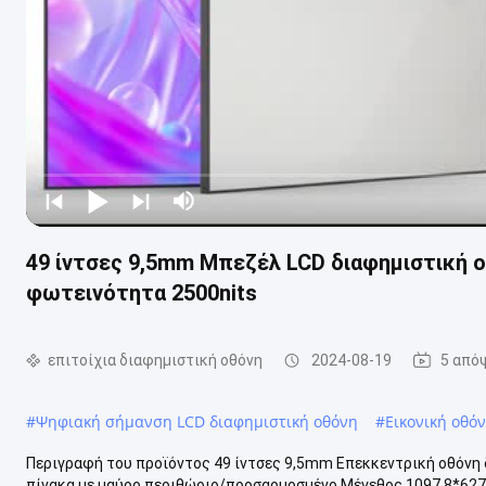
49 ίντσες 9,5mm Μπεζέλ LCD διαφημιστική 
φωτεινότητα 2500nits
επιτοίχια διαφημιστική οθόνη
2024-08-19
5 από
#
Ψηφιακή σήμανση LCD διαφημιστική οθόνη
#
Εικονική οθόν
Περιγραφή του προϊόντος 49 ίντσες 9,5mm Επεκκεντρική οθόνη
πίνακα με μαύρο περιθώριο/προσαρμοσμένο Μέγεθος 1097.8*627.8