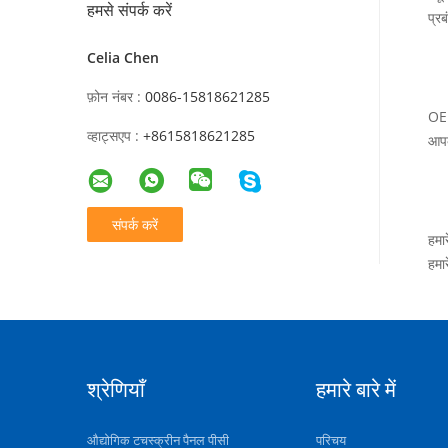
हमसे संपर्क करें
प्र
Celia Chen
फ़ोन नंबर :
0086-15818621285
OEM
व्हाट्सएप :
+8615818621285
आपक
संपर्क करें
हमा
हमा
श्रेणियाँ
हमारे बारे में
औद्योगिक टचस्क्रीन पैनल पीसी
परिचय