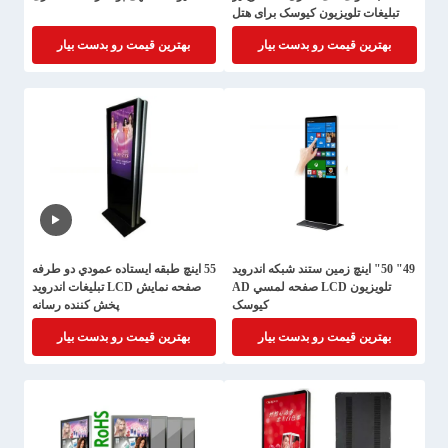
تبلیغات تلویزیون کیوسک برای هتل
مرکز خرید رستوران
بهترین قیمت رو بدست بیار
بهترین قیمت رو بدست بیار
49" 50" اينچ زمين ستند شبکه اندرويد
55 اينچ طبقه ايستاده عمودي دو طرفه
تلويزيون LCD صفحه لمسي AD
صفحه نمایش LCD تبلیغات اندرويد
کيوسک
پخش کننده رسانه
بهترین قیمت رو بدست بیار
بهترین قیمت رو بدست بیار