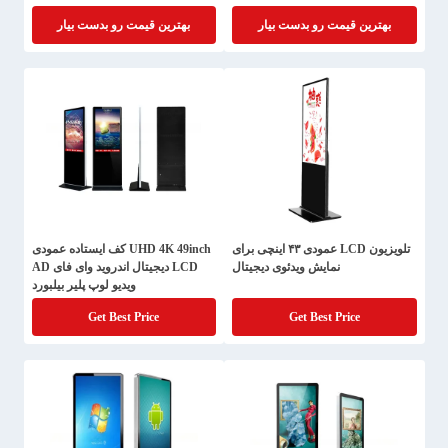
بهترین قیمت رو بدست بیار
بهترین قیمت رو بدست بیار
تلویزیون LCD عمودی ۴۳ اینچی برای
UHD 4K 49inch کف ایستاده عمودی
نمایش ویدئوی دیجیتال
LCD دیجیتال اندروید وای فای AD
ویدیو لوپ پلیر بیلبورد
Get Best Price
Get Best Price