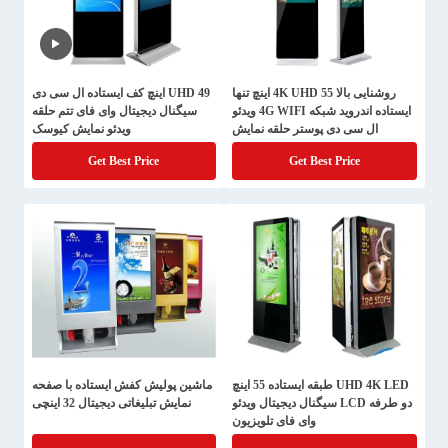
روشنایی بالا 4K UHD 55 اینچ تنها
UHD 49 اینچ کف ایستاده ال سی دی
ایستاده اندروید شبکه 4G WIFI ویدئو
سیگنال دیجیتال وای فای تتم حلقه
ال سی دی پوستر حلقه نمایش
ویدئو نمایش کیوسک
کیوسک نشانه
Get Best Price
Get Best Price
UHD 4K LED طبقه ایستاده 55 اینچ
ماشین پولیش کفش ایستاده با صفحه
دو طرفه LCD سیگنال دیجیتال ویدئو
نمایش تبلیغاتی دیجیتال 32 اینچی
وای فای تلویزیون