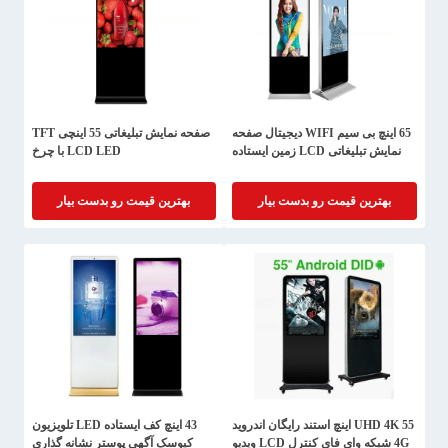
65 اینچ بی سیم WIFI دیجیتال صفحه
صفحه نمایش تبلیغاتی 55 اینچی TFT
نمایش تبلیغاتی LCD زمین ایستاده
LCD LED با چرخ
بهترین قیمت رو بدست بیار
بهترین قیمت رو بدست بیار
UHD 4K 55 اینچ استند رایگان اندروید
43 اینچ کف ایستاده LED تلویزیون
4G شبکه وای فای کنترل LCD ویدیو
کیوسک آگهی پوستر نشانه گذاری