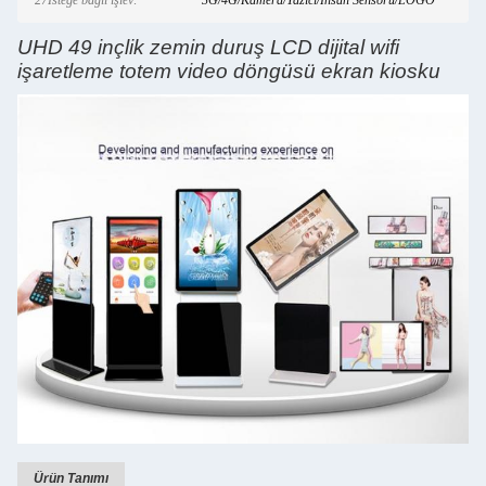
27İsteğe bağlı işlev:
3G/4G/Kamera/Yazıcı/İnsan Sensörü/LOGO
UHD 49 inçlik zemin duruş LCD dijital wifi
işaretleme totem video döngüsü ekran kiosku
Ürün Tanımı