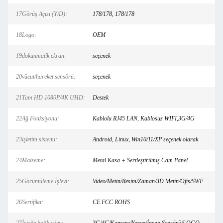
17Görüş Açısı (Y/D):
178/178, 178/178
18Logo:
OEM
19dokunmatik ekran:
seçenek
20vücut/hareket sensörü:
seçenek
21Tam HD 1080P/4K UHD:
Destek
22Ağ Fonksiyonu:
Kablolu RJ45 LAN, Kablosuz WIFI,3G/4G
23işletim sistemi:
Android, Linux, Win10/11/XP seçenek olarak
24Malzeme:
Metal Kasa + Sertleştirilmiş Cam Panel
25Görüntüleme İşlevi:
Video/Metin/Resim/Zaman/3D Metin/Ofis/SWF
26Sertifika:
CE FCC ROHS