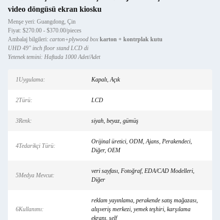
video döngüsü ekran kiosku
Menşe yeri: Guangdong, Çin
Fiyat: $270.00 - $370.00/pieces
Ambalaj bilgileri:
carton+plywood box
karton + kontrplak kutu
UHD 49" inch floor stand LCD di
Yetenek temini: Haftada 1000 Adet/Adet
1Uygulama:
Kapalı, Açık
2Türü:
LCD
3Renk:
siyah, beyaz, gümüş
Orijinal üretici, ODM, Ajans, Perakendeci,
4Tedarikçi Türü:
Diğer, OEM
veri sayfası, Fotoğraf, EDA/CAD Modelleri,
5Medya Mevcut:
Diğer
reklam yayınlama, perakende satış mağazası,
6Kullanımı:
alışveriş merkezi, yemek teşhiri, karşılama
ekranı, self