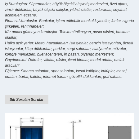
İş Kuruluşları: Süpermarket, büyük ölçekli alışveriş merkezleri, özel ajans,
zincir dükkânlar, büyük ölçekli satışlar, yıldızlı oteller, restoranlar, seyahat
acenteleri, eczane.
Finansal kuruluşlar: Bankalar, işlem edilebilir menkul kıymetler, fonlar, sigorta
şirketleri, rehinhaneler;
Kâr amacı gütmeyen kuruluşlar: Telekomünikasyon, posta ofisleri, hastane,
okullar;
Halka açık yerler: Metro, havaalanları, istasyonlar, benzin istasyonları, ücretli
istasyonlar, kitap dükkanları, parklar, sergi salonları, stadyumlar, müzeler,
kongre merkezleri, bilet acenteleri, İK pazarı, piyango merkezleri;
Gayrimenkul: Daireler, villalar, ofisler, ticari binalar, model odalar, emlak
aracıları;
Eğlence: Sinema salonları, spor salonları, kırsal kulüpler, kulüpler, masaj
odaları, barlar, kafeler, internet barları, güzellik dükkanları, golf sahası.
Sık Sorulan Sorular