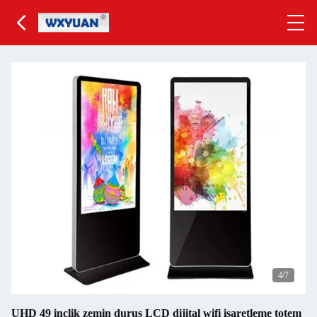
5
/7
UHD 49 inçlik zemin duruş LCD dijital wifi işaretleme totem