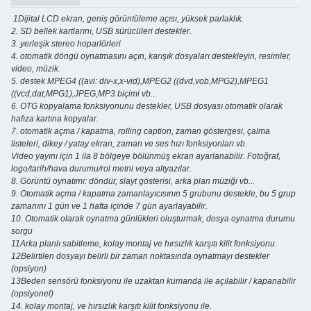
1Dijital LCD ekran, geniş görüntüleme açısı, yüksek parlaklık.
2. SD bellek kartlarını, USB sürücüleri destekler.
3. yerleşik stereo hoparlörleri
4. otomatik döngü oynatmasını açın, karışık dosyaları destekleyin, resimler,
video, müzik.
5. destek MPEG4 ((avi: div-x,x-vid),MPEG2 ((dvd,vob,MPG2),MPEG1
((vcd,dat,MPG1),JPEG,MP3 biçimi vb...
6. OTG kopyalama fonksiyonunu destekler, USB dosyası otomatik olarak
hafıza kartına kopyalar.
7. otomatik açma / kapatma, rolling caption, zaman göstergesi, çalma
listeleri, dikey / yatay ekran, zaman ve ses hızı fonksiyonları vb.
Video yayını için 1 ila 8 bölgeye bölünmüş ekran ayarlanabilir. Fotoğraf,
logo/tarih/hava durumu/rol metni veya altyazılar.
8. Görüntü oynatımı: döndür, slayt gösterisi, arka plan müziği vb...
9. Otomatik açma / kapatma zamanlayıcısının 5 grubunu destekle, bu 5 grup
zamanını 1 gün ve 1 hafta içinde 7 gün ayarlayabilir.
10. Otomatik olarak oynatma günlükleri oluşturmak, dosya oynatma durumu
sorgu
11Arka planlı sabitleme, kolay montaj ve hırsızlık karşıtı kilit fonksiyonu.
12Belirtilen dosyayı belirli bir zaman noktasında oynatmayı destekler
(opsiyon)
13Beden sensörü fonksiyonu ile uzaktan kumanda ile açılabilir / kapanabilir
(opsiyonel)
14. kolay montaj, ve hırsızlık karşıtı kilit fonksiyonu ile.