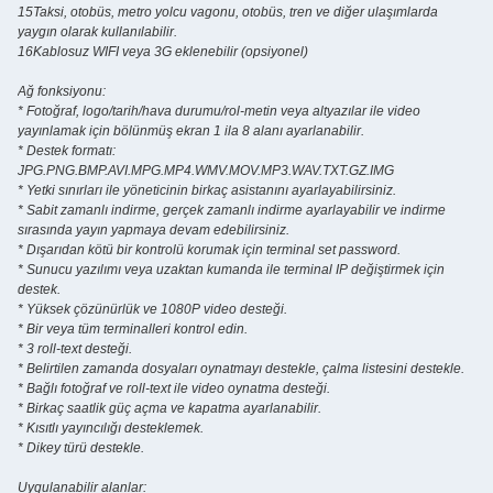
15Taksi, otobüs, metro yolcu vagonu, otobüs, tren ve diğer ulaşımlarda
yaygın olarak kullanılabilir.
16Kablosuz WIFI veya 3G eklenebilir (opsiyonel)
Ağ fonksiyonu:
* Fotoğraf, logo/tarih/hava durumu/rol-metin veya altyazılar ile video
yayınlamak için bölünmüş ekran 1 ila 8 alanı ayarlanabilir.
* Destek formatı:
JPG.PNG.BMP.AVI.MPG.MP4.WMV.MOV.MP3.WAV.TXT.GZ.IMG
* Yetki sınırları ile yöneticinin birkaç asistanını ayarlayabilirsiniz.
* Sabit zamanlı indirme, gerçek zamanlı indirme ayarlayabilir ve indirme
sırasında yayın yapmaya devam edebilirsiniz.
* Dışarıdan kötü bir kontrolü korumak için terminal set password.
* Sunucu yazılımı veya uzaktan kumanda ile terminal IP değiştirmek için
destek.
* Yüksek çözünürlük ve 1080P video desteği.
* Bir veya tüm terminalleri kontrol edin.
* 3 roll-text desteği.
* Belirtilen zamanda dosyaları oynatmayı destekle, çalma listesini destekle.
* Bağlı fotoğraf ve roll-text ile video oynatma desteği.
* Birkaç saatlik güç açma ve kapatma ayarlanabilir.
* Kısıtlı yayıncılığı desteklemek.
* Dikey türü destekle.
Uygulanabilir alanlar: