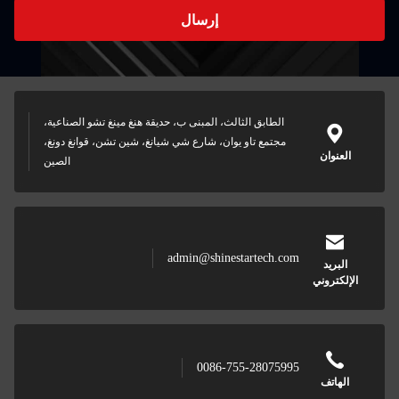
إرسال
الطابق الثالث، المبنى ب، حديقة هنغ مينغ تشو الصناعية،
مجتمع تاو يوان، شارع شي شيانغ، شين تشن، قوانغ دونغ،
العنوان
الصين
admin@shinestartech.com
البريد
الإلكتروني
0086-755-28075995
الهاتف