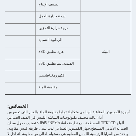
تصنيف الإنتاج
درجة حرارة العمل
درجة حرارة التخزين
الرطوبة النسبية
البيئة
هزة: تطبيق SSD
1.5 غرام، IEC 60068-2-64، عشوائي، 5 ~ 500 هرتز، 1 ساعة/محور
الصدمة: يتم تطبيق SSD
الكهرومغناطيسي
مقاومة للماء
الخصائص:
أجهزة الكمبيوتر الصناعية لدينا هي متكاملة تماما مقاومة للماء والغبار التي تجمع بين
أداء عالية مختلف تكنولوجيات الشاشة اللمس في الصف الصناعي
ألواح TFT-LCD المسطحة ، مع نظيفة ، IP65 / NEMA 4-4 × تصنيف دخول سطح
الصناعة الأمامي المسطح.
جهاز الكمبيوتر الصناعي لدينا يتبنى طريقة لمس مقاومة.
واحدة من المزايا الرئيسية لللمس المقاوم هي مستواه العالي من مقاومة التداخل.
لا