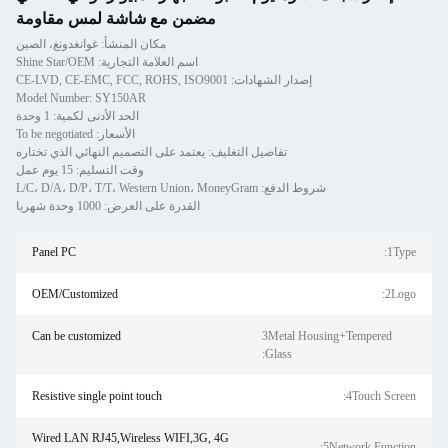
مضمن مع شاشة لمس مقاومة
مكان المنشأ: غوانغدونغ، الصين
اسم العلامة التجارية: Shine Star/OEM
إصدار الشهادات: CE-LVD, CE-EMC, FCC, ROHS, ISO9001
Model Number: SY150AR
الحد الأدنى لكمية: 1 وحدة
الأسعار: To be negotiated
تفاصيل التغليف: يعتمد على التصميم النهائي الذي تختاره
وقت التسليم: 15 يوم عمل
شروط الدفع: L/C، D/A، D/P، T/T، Western Union، MoneyGram
القدرة على العرض: 1000 وحدة شهريا
Panel PC
1Type:
OEM/Customized
2Logo:
Can be customized
3Metal Housing+Tempered
Glass:
Resistive single point touch
4Touch Screen:
Wired LAN RJ45,Wireless WIFI,3G, 4G
5Network Function: