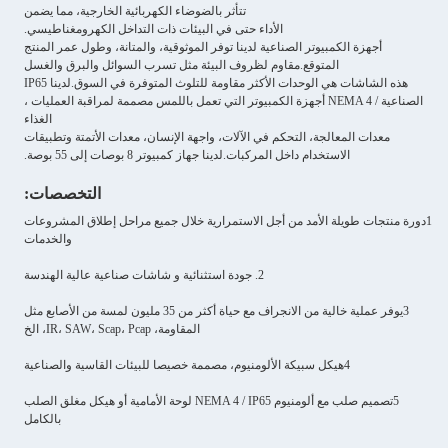
تتأثر بالضوضاء الكهربائية الخارجية، مما يضمن
الأداء حتى في البيئات ذات التداخل الكهرومغناطيسي.
أجهزة الكمبيوتر الصناعية لدينا توفر الموثوقية، والمتانة، وطول عمر المنتج
المتوقع.
مقاوم لظروف البيئة مثل تسرب السوائل والبرق والغسل
هذه الشاشات هي الوحدات الأكثر مقاومة للتلوث المتوفرة في السوق.
لدينا IP65
الصناعية / NEMA 4 أجهزة الكمبيوتر التي تعمل باللمس مصممة لمراقبة العمليات ،
الغذاء
معدات المعالجة، التحكم في الآلات، واجهة الإنسان، معدات الأتمتة وتطبيقات
الاستخدام داخل المركبات.
لدينا جهاز كمبيوتر 8 بوصات إلى 55 بوصة.
التخصصات:
1دورة منتجات طويلة الأمد من أجل الاستمرارية خلال جميع مراحل إطلاق المشروعات
والخدمات
2. جودة استثنائية و شاشات صناعية عالية الهندسة
3يوفر عملية خالية من الانجراف مع حياة أكثر من 35 مليون لمسة من الأصابع مثل
المقاومة، IR، SAW، Scap، Pcap، الخ
4هيكل سبيكة الألومنيوم، مصممة خصيصا للبيئات القاسية والصناعية
5تصميم صلب مع ألومنيوم NEMA 4 / IP65 لوحة الأمامية أو هيكل مغلق الصلب
بالكامل