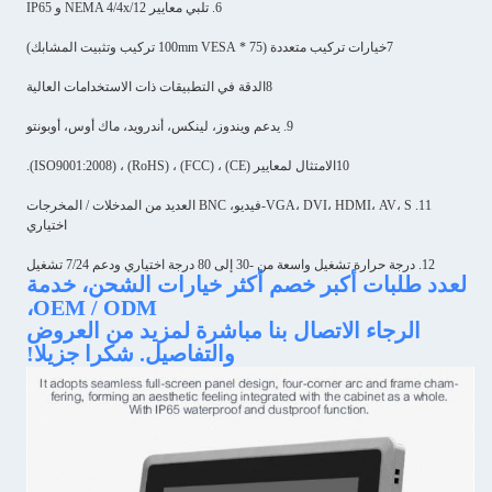
6. تلبي معايير NEMA 4/4x/12 و IP65
7خيارات تركيب متعددة (75 * 100mm VESA تركيب وتثبيت المشابك)
8الدقة في التطبيقات ذات الاستخدامات العالية
9. يدعم ويندوز، لينكس، أندرويد، ماك أوس، أوبونتو
10الامتثال لمعايير (CE) ، (FCC) ، (RoHS) ، (ISO9001:2008).
11. VGA، DVI، HDMI، AV، S-فيديو، BNC العديد من المدخلات / المخرجات
اختياري
12. درجة حرارة تشغيل واسعة من -30 إلى 80 درجة اختياري ودعم 7/24 تشغيل
لعدد طلبات أكبر خصم أكثر خيارات الشحن، خدمة
OEM / ODM،
الرجاء الاتصال بنا مباشرة لمزيد من العروض
والتفاصيل. شكرا جزيلا!