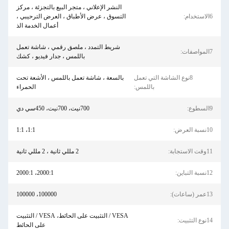
النشر الإعلاني ، متجر البيع بالتجزئة ، مركز
6الاستخدام:
التسوق ، عرض الأطباق ، العرض الترحيبي ،
أعمال الخدمة الذ
شريط التمدد ، ملصق رقمي ، شاشة تعمل
7المواصفات:
باللمس ، جدار فيديو ، كشك
8نوع الشاشة التي تعمل
بالسعة ، شاشة تعمل باللمس ، الأشعة تحت
باللمس:
الحمراء
9السطوع:
700نيت، 700نيت، 450سي دي
10نسبة العرض:
1:1، 1:1
11وقت الاستجابة:
2 مللي ثانية ، 2 مللي ثانية
12نسبة التباين:
2000:1، 2000:1
13عمر (ساعات):
100000، 100000
VESA / التثبيت على الحائط، VESA / التثبيت
14نوع التثبيت:
على الحائط