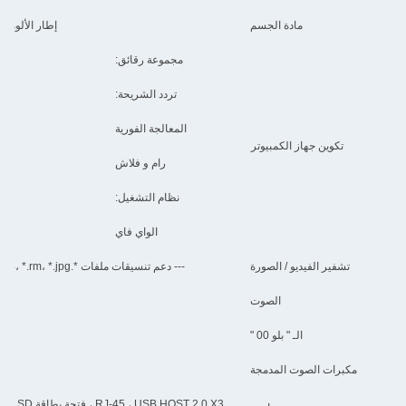
مادة الجسم
إطار الألومنيوم الق
مجموعة رقائق:
ق
تردد الشريحة:
المعالجة الفورية
تكوين جهاز الكمبيوتر
رام و فلاش
نظام التشغيل:
الواي فاي
تشفير الفيديو / الصورة
--- دعم تنسيقات ملفات *.mkv، *.wmv، *.mpg، *.mpeg، *.dat، *.avi، *.mov، *.iso، *.mp4، *.rm، *.jpg
الصوت
الـ " بلو 00 "
مكبرات الصوت المدمجة