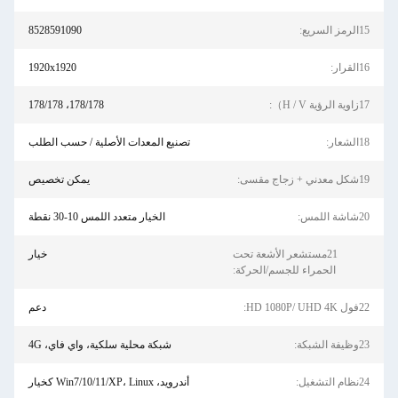
15الرمز السريع:
8528591090
16القرار:
1920x1920
17زاوية الرؤية H / V）:
178/178، 178/178
18الشعار:
تصنيع المعدات الأصلية / حسب الطلب
19شكل معدني + زجاج مقسى:
يمكن تخصيص
20شاشة اللمس:
الخيار متعدد اللمس 10-30 نقطة
21مستشعر الأشعة تحت
خيار
الحمراء للجسم/الحركة:
22فول HD 1080P/ UHD 4K:
دعم
23وظيفة الشبكة:
شبكة محلية سلكية، واي فاي، 4G
24نظام التشغيل:
أندرويد، Win7/10/11/XP، Linux كخيار