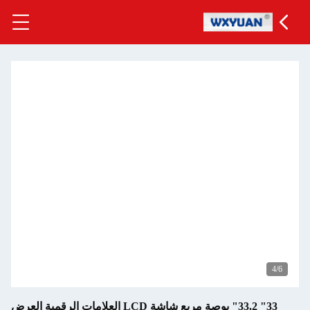
5
/6
33" 33.2" بوصة مربع شاشة LCD العلامات الرقمية العرض