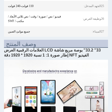
25الجهد المدخل:
110 فولت-240 فولت
فيديو / نص / صورة / وقت / نص ثلاثي الأبعاد /
26وظيفة العرض:
مكتب / SWF
27الميناء:
جميع موانئ الصين
وصف المنتج
33" 33.2" بوصة مربع شاشة LCD العلامات الرقمية العرض
الفيديو NFT إطار صورة 1: 1 نسبة 1920 * 1920 دقة