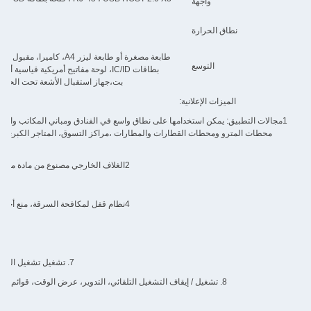
واجهة
نطاق الحرارة
طابعة مصغرة أو طابعة ليزر
التوسع
بت،جهاز استقبال الأشعة تحت الحمراء، قارئ بطا
الميزات الإعلانية:
1مجالات التطبيق: يمكن استخدامها على نطاق واسع في الفنادق ومباني المكاتب والمص
محطات المترو ومحطات القطارات والمطارات ،مراكز التسوق، المتاجر الكبرى، سلس
2الغلاف الخارجي مصنوع من مادة معدنية ذات جودة عالية جداً، والتي تم طلاءها بواسطة عمليات الرذاذ.
4نظام قفل لمكافحة السرقة، منع أجهزة التخزين (بطاقات SD / CF) والآلة بأكملها من أن يتم سرقتها.
7. تشغيل تشغيل الحلقة التلقائية، دعم الملفات المختلطة، الصور، الفيديو، الموسيقى.
8. تشغيل / إيقاف التشغيل التلقائي، التدوير، عرض الوقت، قوائم التشغيل، الشاشة العمودية / الأفقية، وظائف الوقت والصوت الخ...
9. تشغيل الصورة: تدوير، عرض الشرائ