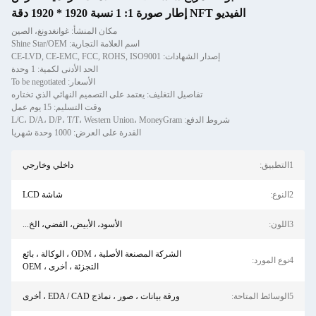
الفيديو NFT إطار صورة 1: 1 نسبة 1920 * 1920 دقة
مكان المنشأ: غوانغدونغ، الصين
اسم العلامة التجارية: Shine Star/OEM
إصدار الشهادات: CE-LVD, CE-EMC, FCC, ROHS, ISO9001
الحد الأدنى لكمية: 1 وحدة
الأسعار: To be negotiated
تفاصيل التغليف: يعتمد على التصميم النهائي الذي تختاره
وقت التسليم: 15 يوم عمل
شروط الدفع: L/C، D/A، D/P، T/T، Western Union، MoneyGram
القدرة على العرض: 1000 وحدة شهريا
1التطبيق:
داخلي وخارجي
2النوع:
شاشة LCD
3اللون:
الأسود، الأبيض، الفضي، الخ...
الشركة المصنعة الأصلية ، ODM ، الوكالة ، بائع
4نوع المورد:
التجزئة ، أخرى ، OEM
5الوسائط المتاحة:
ورقة بيانات ، صور ، نماذج EDA / CAD ، أخرى