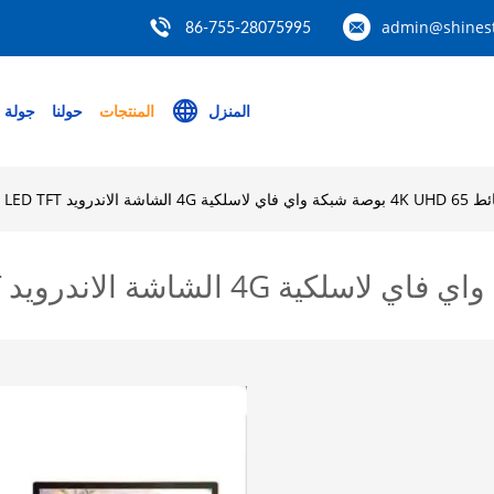
admin@shinest
86-755-28075995
المنزل
المنتجات
حولنا
جولة 
سلكية 4G الشاشة الاندرويد LCD LED TFT لـ POS