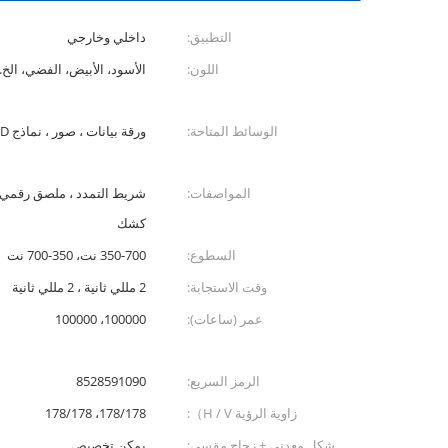
التطبيق:
داخلي وخارجي
اللون:
الأسود، الأبيض، الفضي، الخ..
الوسائط المتاحة:
ورقة بيانات ، صور ، نماذج EDA / CAD ، أخرى
المواصفات:
شريط التمدد ، ملصق رقمي ،
كشك
السطوع:
350-700 نت، 350-700 نت
وقت الاستجابة:
2 مللي ثانية ، 2 مللي ثانية
عمر (ساعات):
100000، 100000
الرمز السريع:
8528591090
زاوية الرؤية H / V）:
178/178، 178/178
شكل معدني + زجاج مقسى:
يمكن تخصيص