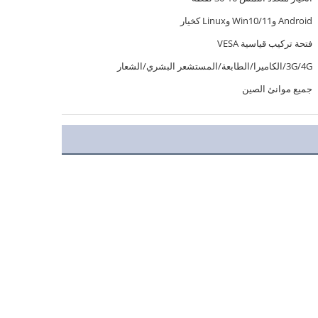
Android وWin10/11 وLinux كخيار
فتحة تركيب قياسية VESA
3G/4G/الكاميرا/الطابعة/المستشعر البشري/الشعار
جميع موانئ الصين