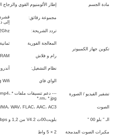
مادة الجسم
إطار الألومنيوم القوي والزجاج المقاوم لحماية 
مجموعة رقائق:
إلى ذل
تردد الشريحة:
2Ghz
المعالجة الفورية
ثماني
تكوين جهاز الكمبيوتر
رام و فلاش
DR3 SDRAM
نظام التشغيل:
أندرويد 11/13، ديبيان، أوبونتو، وين1
الواي فاي
/g Wifi
--- دعم 
تشفير الفيديو / الصورة
*.rm، *.jpg
الصوت
MP3، WMA، WAV، FLAC، AAC، AC3،
الـ " بلو 00 "
بلويت00ث V4.2 من 1,2 و 3Mbps (اختياري)
مكبرات الصوت المدمجة
2 × 5 واط