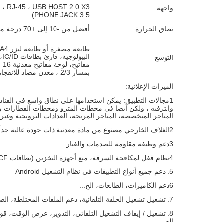
واجهة
PHONE JACK 3.5)
نطاق الحرارة
أفضل من -10 إلى +70 درجة مئوية
ال
التوسع
مف
بمسار 2/3 ، معدن مضاد للانفجار
الميزات الإعلانية:
1مجالات التطبيق: يمكن استخدامها على نطاق واسع في الفنا
والترفيه ، ولكن أيضا في محطات المترو ومحطات القطارات وا
المتاجر المتخصصة، المتاجر المريحة، العدادات الترويجية وغيره
2الغلاف الخارجي مصنوع من مادة معدنية ذات جودة عالية جداً، والتي تم طلاءها بواسطة عمليات الرذاذ.
3دعم وظيفة مقاومة للصدمات والغبار.
4نظام قفل لمكافحة السرقة، منع أجهزة التخزين (بطاقات SD / CF) والآلة بأكملها من أن يتم سرقتها.
5. دعم جميع أنواع التطبيقات في نظام التشغيل Android
6دعم الكاميرات، الطابعات، الخ...
7. تشغيل تشغيل الحلقة التلقائية، دعم الملفات المختلطة، الصور، الفيديو، الموسيقى.
8. تشغيل / إيقاف التشغيل التلقائي، التدوير، عرض الوقت، ق
الخ...