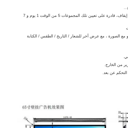
10دعم 5 مجموعات من جهاز ضبط التوقيت التلقائي لتشغيل / إيقاف، قادرة على تعيين تلك المجموعات 5 من الوقت 1 يوم و 7
 1 إلى 8 منطقة لنشر الفيديو مع الصورة ، مع عرض آخر للشعار / التاريخ / الطقس / الكتابة