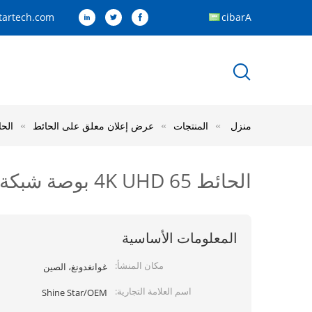
artech.com
Arabic
منزل
المنتجات
عرض إعلان معلق على الحائط
الحائط 4K UHD 65 بوصة شبكة واي فاي لا
الحائط 4K UHD 65 بوصة شبكة واي فاي لاسلكية 4G الشاشة الاندرويد LCD LED TFT لـ POS
المعلومات الأساسية
مكان المنشأ:
غوانغدونغ، الصين
اسم العلامة التجارية:
Shine Star/OEM