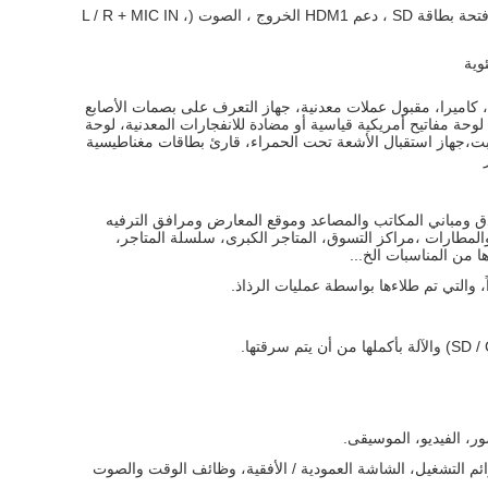
RJ-45 ، USB HOST 2.0 X3 ، فتحة بطاقة SD ، دعم HDM1 الخروج ، الصوت (L / R + MIC IN ،
طابعة مصغرة أو طابعة ليزر A4، كاميرا، مقبول عملات معدنية، جهاز التعرف على بصمات الأصابع
بيولوجية، قارئ بطاقات IC/ID، لوحة مفاتيح أمريكية قياسية أو مضادة للانفجارات المعدنية، لوحة
اتيح، لوحة مفاتيح معدنية 16 بت،جهاز استقبال الأشعة تحت الحمراء، قارئ بطاقات مغناطيسية
دق ومباني المكاتب والمصاعد وموقع المعارض ومرافق الترفيه
لمطارات ،مراكز التسوق، المتاجر الكبرى، سلسلة المتاجر،
ا من المناسبات الخ...
وائم التشغيل، الشاشة العمودية / الأفقية، وظائف الوقت والصوت