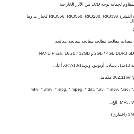
لوحة LCD من الآثار الخارجية
قشرة القشرة RK3566، RK3568، RK3288، RK3399 كخيارات وما
ك...
ة معدات معالجة معالجة معالجة معالجة معالجة
2GB / 4GB D و NAND Flash: 16GB / 32GB
7/10/1/XP أعلى
802.11b/n متكامل
تنسيقات ملفات *.mkv، *.wmv، *.mpg، *.mpeg، *.dat، *.avi، *.mov، *.iso، *.mp4،
 الخ...