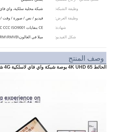
وظيفة الشبكة:
شبكة محلية سلكية، واي فاي، G
وظيفة العرض:
فيديو / نص / صورة / وقت / نص 
شهادة:
CE بنفايات FCC CCC ISO9001
شكل الفيديو:
ميلا في الغالون\MPG-1\MPG-2\MPG-4\AVI\WMV\RM\RMVB
وصف المنتج
الحائط 4K UHD 65 بوصة شبكة واي فاي لاسلكية 4G شاشة أندرويد لـ POS