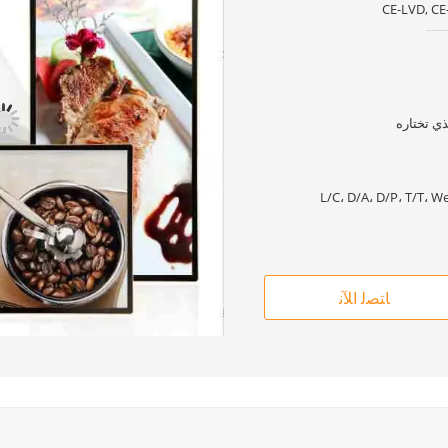
CE-LVD, CE
ذي تختاره
L/C، D/A، D/P، T/T،
ﺎﺘﺼﻟ ﺍﻶﻧ