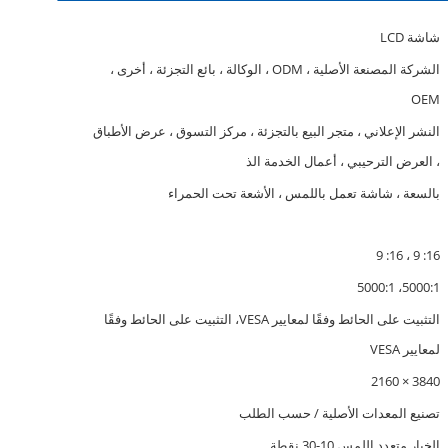
شاشة LCD
الشركة المصنعة الأصلية ، ODM ، الوكالة ، بائع التجزئة ، أخرى ،
OEM
النشر الإعلاني ، متجر البيع بالتجزئة ، مركز التسوق ، عرض الأطباق
، العرض الترحيبي ، أعمال الخدمة الذ
بالسعة ، شاشة تعمل باللمس ، الأشعة تحت الحمراء
16: 9 ، 16: 9
5000:1، 5000:1
التثبيت على الحائط وفقًا لمعايير VESA، التثبيت على الحائط وفقًا
لمعايير VESA
3840 × 2160
تصنيع المعدات الأصلية / حسب الطلب
الخيار متعدد اللمس 10-30 نقطة