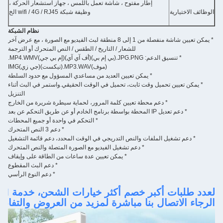
إطار مفتوح ، شاشة تعمل باللمس ، جهاز استشعار الحركة ،
الوظائف الاختيارية
وظيفة شبكة wifi / 4G / RJ45 الخ
نظام الشبكة
* يمكن تعيين شاشة منفصلة من 1 إلى 8 منطقة لبث الفيديو مع الصورة ، مع عرض آخر
للشعار / التاريخ / الطقس / النص المتحرك أو الترجمة
* تنسيق الدعم: JPG.
PNG.
(بي إم بي)
(أف آي آي)
(إم بي جي)
MP4.WMV.
(موف)
MP3.WAV.
(تيكست)
(جي زي)
IMG
* يمكن تعيين العديد من مساعدي المسؤول مع حدود السلطة
* يمكن تعيين تحميل وقت ثابت، تحميل في الوقت الحقيقي.
واستمر في البث أثناء
التنزيل
* دعم محطة تعيين كلمة المرور، لحماية سيطرة شريرة من الخارج
* دعم تعديل IP المحطة بواسطة برنامج الخادم أو عن طريق التحكم عن بعد
* التحكم في واحدة أو جميع المحطات
* دعم 3 النص المتحرك
* دعم تشغيل الملفات والنص التدريجي في الوقت المحدد، دعم قائمة التشغيل
* دعم تشغيل الفيديو مع الصورة المتصلة والنص المتحرك
* يمكن تعيين عدة ساعات من الطاقة على وإيقاف
* دعم البث المقطوع
* دعم النوع الرأسي
لعدد طلبات أكبر خصم أكثر خيارات الشحن، خدمة OEM / ODM،
الرجاء الاتصال بنا مباشرة لمزيد من العروض والتفاصي