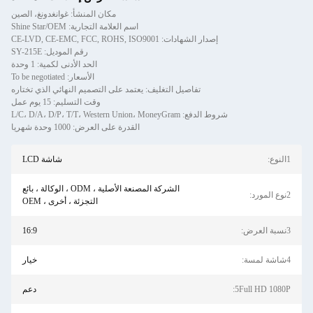
مكان المنشأ: غوانغدونغ، الصين
اسم العلامة التجارية: Shine Star/OEM
إصدار الشهادات: CE-LVD, CE-EMC, FCC, ROHS, ISO9001
رقم الموديل: SY-215E
الحد الأدنى لكمية: 1 وحدة
الأسعار: To be negotiated
تفاصيل التغليف: يعتمد على التصميم النهائي الذي تختاره
وقت التسليم: 15 يوم عمل
شروط الدفع: L/C، D/A، D/P، T/T، Western Union، MoneyGram
القدرة على العرض: 1000 وحدة شهريا
1النوع:
شاشة LCD
الشركة المصنعة الأصلية ، ODM ، الوكالة ، بائع
2نوع المورد:
التجزئة ، أخرى ، OEM
3نسبة العرض:
16:9
4شاشة لمسة:
خيار
5Full HD 1080P:
دعم