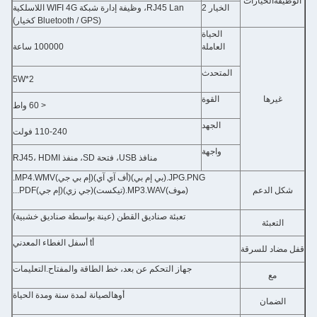
الوظيفة
الخيارات
الخيار 2
RJ45 Lan، وظيفة إدارة شبكة WIFI 4G اللاسلكية
(Bluetooth / GPS كخيار)
الحياة
العاملة
100000 ساعة
المتحدث
2*5W
غيرها
القوة
< 60 واط
الجهد
110-240 فولت
واجهة
منافذ USB، فتحة SD، منفذ RJ45، HDMI
PNG.
JPG.
(بي إم بي)
(أف آي آي)
(إم بي جي)
MP4.WMV.
شكل الدعم
(موف)
MP3.WAV.
(تيكست)
(جي زي)
(إم جي)
PDF...
تعبئة صناديق القطن (عينة بواسطة صناديق خشبية)
التعبئة
أ
t أسفل الغطاء المعدني
قفل مضاد للسرقة
جهاز التحكم عن بعد، خط الطاقة والمفتاح.
التعليمات
مع
أوه
الصيانة لمدة سنة ومدة الحياة
الضمان