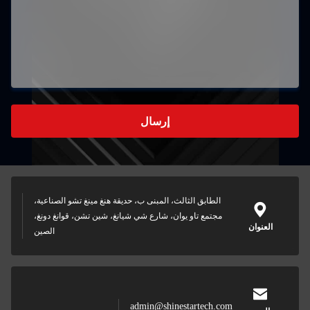
إرسال
الطابق الثالث، المبنى ب، حديقة هنغ مينغ تشو الصناعية،
مجتمع تاو يوان، شارع شي شيانغ، شين تشن، قوانغ دونغ،
العنوان
الصين
admin@shinestartech.com