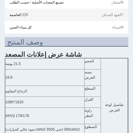
6الشعار:
تصنيع المعدات الأصلية / حسب الطلب
7الجهد المدخل:
12V العاصمة
8الميناء:
كل ميناء الصين
وصف المنتج
شاشة عرض إعلانات المصعد
الحجم
21.5 بوصة
نسبة
العرض
16:9
السطح
الزجاج المقاوم
القرار
1920*1080
تفاصيل لوحة
العرض
زاوية
النظر
178/178 ((H/V)
السطوع
300cd/m2 (حتى 3500 cd/m2 ضوء عالي كخيارات)