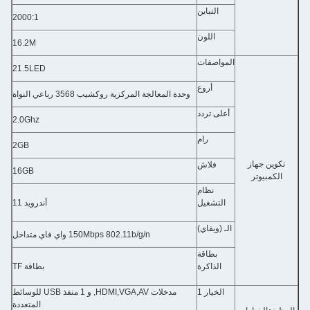
التباين
2000:1
اللون
16.2M
المواصفات
21.5LED
أروع
وحدة المعالجة المركزية روكشيب 3568 رباعي النواة
أعلى تردد
2.0Ghz
رام
2GB
تكوين جهاز
فلاش
16GB
الكمبيوتر
نظام
التشغيل
أندرويد 11
الـ (ويفاي)
150Mbps 802.11b/g/n واي فاي متداخل
بطاقة
الذاكرة
بطاقة TF
الخيار 1
مدخلات HDMI,VGA,AV, و 1 منفذ USB للوسائط
المتعددة