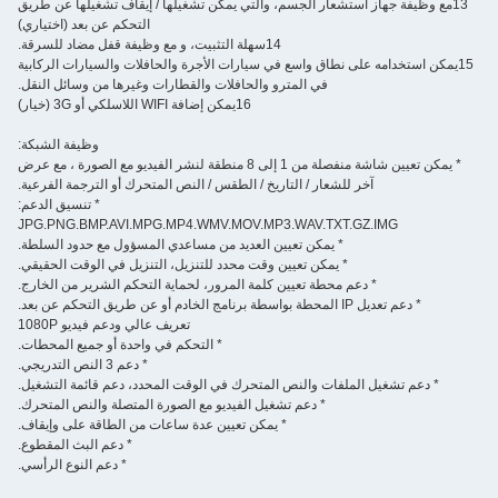
استشعار الجسم، والتي يمكن تشغيلها / إيقاف تشغيلها عن طريق
التحكم عن بعد (اختياري)
14سهلة التثبيت، و مع وظيفة قفل مضاد للسرقة.
لى نطاق واسع في سيارات الأجرة والحافلات والسيارات الركابية
في المترو والحافلات والقطارات وغيرها من وسائل النقل.
16يمكن إضافة WIFI اللاسلكي أو 3G (خيار)
وظيفة الشبكة:
* يمكن تعيين شاشة منفصلة من 1 إلى 8 منطقة لنشر الفيديو مع الصورة ، مع عرض
ر للشعار / التاريخ / الطقس / النص المتحرك أو الترجمة الفرعية.
* تنسيق الدعم:
JPG.PNG.BMP.AVI.MPG.MP4.WMV.MOV.MP3.WAV.TXT.G
* يمكن تعيين العديد من مساعدي المسؤول مع حدود السلطة.
* يمكن تعيين وقت محدد للتنزيل، التنزيل في الوقت الحقيقي.
عم محطة تعيين كلمة المرور، لحماية التحكم الشرير من الخارج.
 عن بعد.
تعريف عالي ودعم فيديو 1080P
* التحكم في واحدة أو جميع المحطات.
* دعم 3 النص التدريجي.
لملفات والنص المتحرك في الوقت المحدد، دعم قائمة التشغيل.
* دعم تشغيل الفيديو مع الصورة المتصلة والنص المتحرك.
* يمكن تعيين عدة ساعات من الطاقة على وإيقاف.
* دعم البث المقطوع.
* دعم النوع الرأسي.