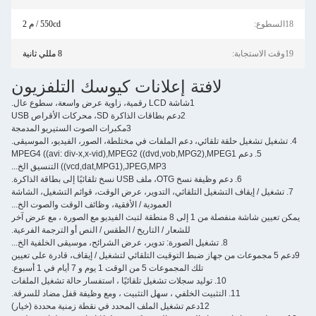
550cd / م 2
8 مللي ثانية
لافتة إعلانات كيوسك التلفزيون
1شاشة LCD رقمية، زاوية عرض واسعة، سطوع عال.
2دعم بطاقات الذاكرة SD، محركات الأقراص USB
3مكبرات الصوت الستيريو المدمجة
 دعم MPEG4 ((avi: div-x,x-vid),MPEG2 ((dvd,vob,MPG2),MPEG1
((vcd,dat,MPG1),JPEG,MP3 التنسيق الخ...
التشغيل التلقائي، التدوير، عرض الوقت، قوائم التشغيل، الشاشة
العمودية / الأفقية، وظائف الوقت والصوت الخ...
يمكن تعيين شاشة منفصلة من 1 إلى 8 منطقة لتبث الفيديو مع الصورة ، مع عرض آخر
للشعار / التاريخ / الطقس / النص أو الترجمة الفرعية.
8. تشغيل الصورة: تدوير، عرض الشرائح، موسيقى الخلفية الخ...
ت من جهاز ضبط التوقيت التلقائي لتشغيل / إيقاف، قادرة على تعيين
تلك المجموعات 5 من الوقت 1 يوم و 7 أيام في 1 أسبوع.
10. توليد سجلات تشغيل تلقائيًا ، استفسار حالة تشغيل الملفات
12دعم تشغيل الملف المحدد في نقطة زمنية محددة (خيار)