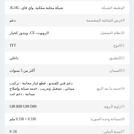
شبكة محلية سلكية، واي فاي، 3G/4G
دعم
الروبوت، CE، ويندوز كخيار
TFT
داخلي
أكثر من 5 سنوات
دعم فني للفيديو ، قطع غيار مجانية ، تركيب
ميداني ، تشغيل وتدريب ، خدمة صيانة وإصلاح
ميدانية ، دعم عب
L89 R89 U89 D89
0.330 × 0.330 ملم
16: 9