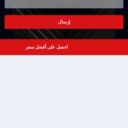
إرسال
احصل على أفضل سعر
Get a Quote
الطابق الثالث، المبنى ب، حديقة هنغ مينغ تشو الصناعية،
مجتمع تاو يوان، شارع شي شيانغ، شين تشن، قوانغ دونغ،
الصين
admin@shinestartech.c