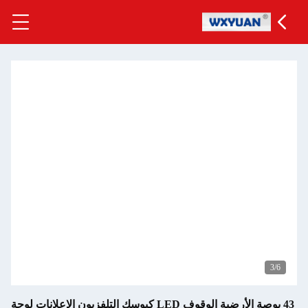
43 بوصة الأرضية الوقوف LED كيوسك التلفزيون الإعلانات لوحة