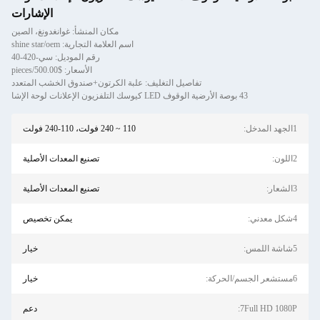
الإشارات
مكان المنشأ: غوانغدونغ، الصين
اسم العلامة التجارية: shine star/oem
رقم الموديل: سي-420-40
الأسعار: $500.00/pieces
تفاصيل التغليف: علبة الكرتون+صندوق الخشب المتعدد
110 ~ 240 فولت، 110-240 فولت
تصنيع المعدات الأصلية
تصنيع المعدات الأصلية
يمكن تخصيص
خيار
خيار
دعم