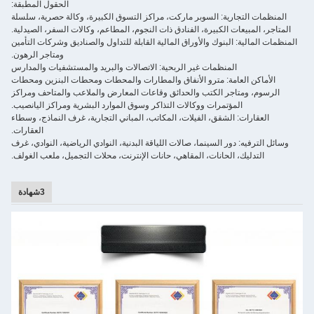
الحقول المطبقة:
ة: السوبر ماركت، مراكز التسوق الكبيرة، وكالة حصرية، سلسلة
الكبيرة، الفنادق ذات النجوم، المطاعم، وكالات السفر، الصيدلية.
بنوك والأوراق المالية القابلة للتداول والصناديق وشركات التأمين
ومتاجر الرهون.
نظمات غير الربحية: الاتصالات والبريد والمستشفيات والمدارس
ة: مترو الأنفاق والمطارات والمحطات ومحطات البنزين ومحطات
 الكتب والحدائق وقاعات المعارض والملاعب والمتاحف ومراكز
تمرات ووكالات التذاكر وسوق الموارد البشرية ومراكز اليانصيب.
شقق، الفيلات، المكاتب، المباني التجارية، غرف النماذج، وسطاء
العقارات.
 السينما، صالات اللياقة البدنية، النوادي الرياضية، النوادي، غرف
لحانات، المقاهي، حانات الإنترنت، محلات التجميل، ملعب الغولف.
3شهادة