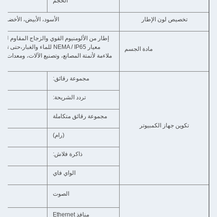
الحجم
صيص لون الإطار
الأسود، الأبيض، الأخضر، الوردي، العاج، 
معيار NEMA / IP65 للماء والغبار،حتى تتمكن م
مادة الجسم
ملاءمة لأتمتة المصان
مجموعة رقائق:
تردد الشريحة:
مجموعة رقائق متكاملة
ين جهاز الكمبيوتر
(رام)
ذاكرة فلاش:
الواي فاي
الصوت
خط في / خط خار
منافذ Ethernet
thernet LAN RJ45