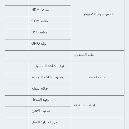
منافذ HDMI
ين جهاز الكمبيوتر
منافذ COM
منافذ USB
افتراضية *4 SB3.0
بوابة GPIO
نظام التشغيل:
أندرويد، لين
نوع الشاشة اللمسية
شاشة لمسة
واجهة الشاشة اللمسية
صلابة سطح
الجهد المدخل
إمدادات الطاقة
تصنيف الإنتاج
درجة حرارة العمل