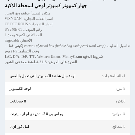
جهاز كمبيوتر كمبيوتر لوحي للمحطة الذكية
مكان المنشأ: غوانغدونغ، الصين
اسم العلامة التجارية: WXYUAN
إصدار الشهادات: CE FCC ROHS
رقم الموديل: SY240E-01
الحد الأدنى لكمية: وحدة 1
الأسعار: negotiable
ليف:
(bubble bag+soft pearl wool wrap) carton+plywood box
(كيس فقاعي + غلاف صوف لؤلؤي ناعم) كرت
وقت التسليم: 5-21 يوم
شروط الدفع: L/C، D/A، D/P، T/T، Western Union، MoneyGram
القدرة على العرض: 3115 قطعة/قطعة في الشهر
لوحة جبل شاشة الكمبيوتر التي تعمل باللمس
لوحة الكمبيوتر
8 جيجابايت
يو اس بي 3.0، اتش دي ام اي، ايثرنت
انتل كور اي 5