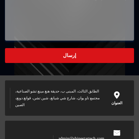
إرسال
الطابق الثالث، المبنى ب، حديقة هنغ مينغ تشو الصناعية،
مجتمع تاو يوان، شارع شي شيانغ، شين تشن، قوانغ دونغ،
وان
الصين
admin@shinestartech.com