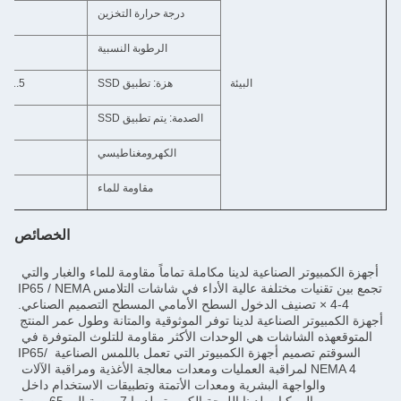
درجة حرارة التخزين
الرطوبة النسبية
البيئة
هزة: تطبيق SSD
1.5 غرام، IEC 60068-2-64، عشوائي، 5 ~ 500 هرتز، 1 ساعة/محور
الصدمة: يتم تطبيق SSD
10G، IEC 60068-2-64، ن
الكهرومغناطيسي
مقاومة للماء
الخصائص
أجهزة الكمبيوتر الصناعية لدينا مكاملة تماماً مقاومة للماء والغبار والتي 
تجمع بين تقنيات مختلفة عالية الأداء في شاشات التلامسIP65 / NEMA 
مسطح التصميم الصناعي.
أجهزة الكمبيوتر الصناعية لدينا توفر الموثوقية والمتانة وطول عمر المنتج 
المتوقعهذه الشاشات هي الوحدات الأكثر مقاومة للتلوث المتوفرة في 
السوقتم تصميم أجهزة الكمبيوتر التي تعمل باللمس الصناعية IP65/ 
NEMA 4 لمراقبة العمليات ومعدات معالجة الأغذية ومراقبة الآلات 
والواجهة البشرية ومعدات الأتمتة وتطبيقات الاستخدام داخل 