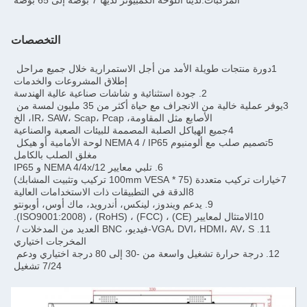
المركبات.لدينا اللوحة الكمبيوتر لديها 7 بوصة إلى 65 بوصة
التخصصات
1دورة منتجات طويلة الأمد من أجل الاستمرارية خلال جميع مراحل 
إطلاق المشروعات والخدمات
2. جودة استثنائية و شاشات صناعية عالية الهندسة
3يوفر عملية خالية من الانجراف مع حياة أكثر من 35 مليون لمسة من 
الأصابع مثل المقاومة، IR، SAW، Scap، Pcap، الخ
4جميع الهياكل الصلبة المصممة للبيئات الصعبة والصناعية
5تصميم صلب مع ألومنيوم NEMA 4 / IP65 لوحة الأمامية أو هيكل 
مغلق الصلب بالكامل
6. تلبي معايير NEMA 4/4x/12 و IP65
8الدقة في التطبيقات ذات الاستخدامات العالية
9. يدعم ويندوز، لينكس، أندرويد، ماك أوس، أوبونتو
CE) ، (FCC) ، (RoHS) ، (ISO).
11. VGA، DVI، HDMI، AV، S-فيديو، BNC العديد من المدخلات / 
المخرجات اختياري
12. درجة حرارة تشغيل واسعة من -30 إلى 80 درجة اختياري ودعم 
7/24 تشغيل