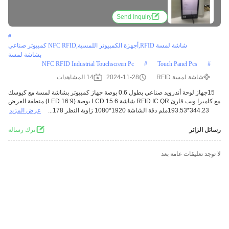
قارئ RFID IC QR
Send Inquiry
#
شاشة لمسة RFID,أجهزة الكمبيوتر اللمسية,NFC RFID كمبيوتر صناعي
بشاشة لمسة
NFC RFID Industrial Touchscreen Pc
#
Touch Panel Pcs
#
شاشة لمسة RFID
2024-11-28
14 المشاهدات
15جهاز لوحة أندرويد صناعي بطول 0.6 بوصة جهاز كمبيوتر بشاشة لمسة مع كيوسك
مع كاميرا ويب قارئ RFID IC QR شاشة LCD 15.6 بوصة (16:9 LED) منطقة العرض
344.23*193.53ملم دقة الشاشة 1920*1080 زاوية النظر 178...
عرض المزيد
رسائل الزائر
اترك رسالة
لا توجد تعليقات عامة بعد