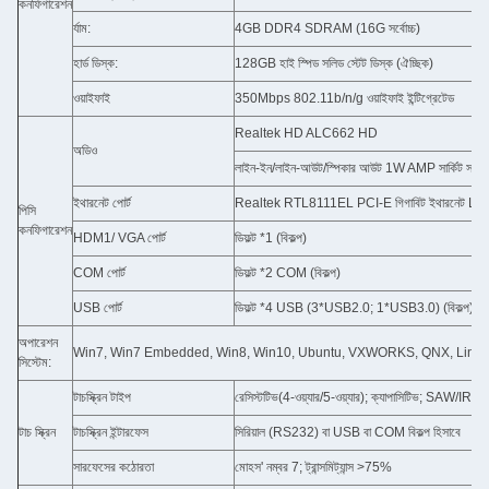
কনফিগারেশন
র্যাম:
4GB DDR4 SDRAM (16G সর্বোচ্চ)
হার্ড ডিস্ক:
128GB হাই স্পিড সলিড স্টেট ডিস্ক (ঐচ্ছিক)
ওয়াইফাই
350Mbps 802.11b/n/g ওয়াইফাই ইন্টিগ্রেটেড
Realtek HD ALC662 HD
অডিও
লাইন-ইন/লাইন-আউট/স্পিকার আউট 1W AMP সার্কিট সহ
ইথারনেট পোর্ট
Realtek RTL8111EL PCI-E গিগাবিট ইথারনেট LAN
পিসি
কনফিগারেশন
HDM1/ VGA পোর্ট
ডিফল্ট *1 (বিকল্প)
COM পোর্ট
ডিফল্ট *2 COM (বিকল্প)
USB পোর্ট
ডিফল্ট *4 USB (3*USB2.0; 1*USB3.0) (বিকল্প)
অপারেশন
Win7, Win7 Embedded, Win8, Win10, Ubuntu, VXWORKS, QNX, Linux, An
সিস্টেম:
টাচস্ক্রিন টাইপ
রেসিস্টটিভ(4-ওয়্যার/5-ওয়্যার); ক্যাপাসিটিভ; SAW/IR বিকল
টাচ স্ক্রিন
টাচস্ক্রিন ইন্টারফেস
সিরিয়াল (RS232) বা USB বা COM বিকল্প হিসাবে
সারফেসের কঠোরতা
মোহস' নম্বর 7; ট্রান্সমিট্যান্স >75%