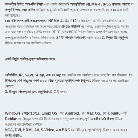
অল-স্টীল নির্মাণ:
অল-স্টীল নির্মাণ
এবং একটি শক্তিশালী
অ্যালুমিনিয়াম NEMA 4 / IP65 সামনের প্যানেল
বা
সম্পূর্ণ ইস্পাত-ঘেরা চেসিস
সমন্বিত করে, এই মনিটরগুলি প্রভাব, কম্পন এবং ক্ষয় প্রতিরোধ করার জন্য তৈরি
করা হয়েছে।
চরম পরিবেশগত অভিযোজনযোগ্যতা:
NEMA 4 / 4x / 12
সমর্থন করে, যা বিভিন্ন ওয়ার্কস্টেশন এবং
সরঞ্জামের সাথে একত্রিত করা সহজ করে তোলে।
IP65 স্ট্যান্ডার্ড
পূরণ করে, এগুলি সম্পূর্ণরূপে ধুলো, স্প্ল্যাশ
এবং তেল থেকে সুরক্ষিত। ঐচ্ছিকভাবে -30°C থেকে 80°C পর্যন্ত বিস্তৃত অপারেটিং তাপমাত্রা কঠোর
জলবায়ুতে স্থিতিশীল কর্মক্ষমতা নিশ্চিত করে,
24/7 অবিরাম অপারেশন
সমর্থন করে।
2. উন্নত টাচ প্রযুক্তি
বিভিন্ন সংযোগের প্রয়োজনীয়তা মেটাতে
একটি নির্ভুল, ড্রাইফ্ট-মুক্ত অভিজ্ঞতার জন্য
রেসিস্টটিভ, IR, SAW, SCap, এবং PCap
সহ একাধিক টাচ প্রযুক্তি থেকে বেছে নিন, যার জীবনকাল
35
মিলিয়নের বেশি আঙুলের স্পর্শ
রয়েছে।
উচ্চ-ব্যবহার অ্যাপ্লিকেশন নির্ভুলতা:
বিভিন্ন সংযোগের প্রয়োজনীয়তা
মেটাতে
3. বিস্তৃত সামঞ্জস্যতা এবং বহুমুখিতা
মাল্টি-OS সমর্থন:
Windows 7/XP/10/11
,
Linux OS
, এবং
Android
, এবং
Mac OS
, এবং
Ubuntu
, এবং
Debian
সহ বিস্তৃত অপারেটিং সিস্টেমের সাথে সম্পূর্ণরূপে সামঞ্জস্যপূর্ণ।
একাধিক I/O বিকল্প:
বিভিন্ন
সংযোগের প্রয়োজনীয়তা মেটাতে
VGA, DVI, HDMI, AV, S-Video, এবং BNC
সহ বিভিন্ন ইনপুট/আউটপুট বিকল্প সরবরাহ করে।
নমনীয় মাউন্টিং: