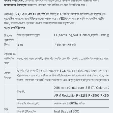
সামরিক ও প্রতিরক্ষা:
কৌশলগত যানবাহন এবং কমান্ড সেন্টারে মিশন-সমালোচনামূলক নিয়ন্ত্রণের জন্য।
জনসাধারণের নিরাপত্তা:
যানবাহনের মোবাইল ডেটা টার্মিনাল এবং ফিল্ড রিপোর্টিংয়ের জন্য।
একাধিক
USB, LAN, এবং COM পোর্ট
সহ বিভিন্ন I/O পোর্ট সহ, আমাদের কম্পিউটারগুলি আধুনিক এবং
পুরনো শিল্প সরঞ্জামের সাথে নির্বিঘ্নে সংযোগ স্থাপন করে। VESA এবং প্যানেল মাউন্ট সহ একাধিক মাউন্টিং
বিকল্প, আপনার যেখানে প্রয়োজন সেখানে নমনীয় ইনস্টলেশনের অনুমতি দেয়।
পণ্যের স্পেসিফিকেশন
ডিসপ্লে প্যানেলের ব্র্যান্ড
LG,Samsung,AUO,Chimei,ইত্যাদি... আসল ব্র্যান্ড ন
ডিসপ্লে
প্যানেলের
বিবরণ
আকার
7 ইঞ্চি থেকে 55 ইঞ্চি
ফ্রেমের রঙ
কাস্টমাইজ
কালো, সাদা, সবুজ, গোলাপী, হাতির দাঁত, ওয়াইন রেড, নীল, বেগুনি, ......কাস্টমাইজ করা যেতে পারে
করুন
টেকসই স্টেইনলেস স্টীল এবং টেম্পারড গ্লাস LCD প্যানেলকে বাইরের প্রভাব থেকে রক্ষা করে। 
দেহের
স্ট্যান্ডার্ড মেনে চলে, যাতে এটি কঠোর শিল্প সাইটের কাজের পরিবেশের সাথে মানিয়ে নিতে পারে, যা কার
উপাদান
সরঞ্জাম, যোগাযোগ নেটওয়ার্ক, পাওয়ার অটোমেশন এবং অন্যান্য শিল্প অ্যাপ্লিকেশনের জন্য সবচেয়ে উ
X86 মাদারবোর্ড: Intel core i3 i5 i7 / Celero
চিপসেট:
ARM Rockchip: RK3288 RK3566 RK3568 RK339
চিপসেটের ফ্রিকোয়েন্সি:
কোয়াড কোর 2.66Ghz পর্যন্ত
পিসি
চিপসেট ইন্টিগ্রেটেড
Intel Bay trail SOC