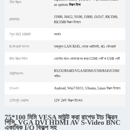
5টাচ স্ক্রিন:
as options
বিকল্প হিসা
J1900, J6412, N100, J1800, i3/i5/i7; RK3566,
6সিপিইউ:
RK3588 বিকল্প হিসাবে
7ফুল HD 1080P:
সমর্থন
8নেটওয়ার্ক ফাংশন:
তারযুক্ত LAN RJ45, বেতার ওয়াইফাই, 4G নেটওয়ার্ক
9টাচ স্ক্রিন টাইপ:
হোস্টের সাথে যোগাযোগের জন্য COM পোর্ট বা USB পোর্ট
RS232/RS485/VGA/HDM1/USB/RJ45/COM/
10ইন্টারফেস:
অডিও
11ওএস:
Android, Win7/10/11, Ubuntu, Linux বিকল্প হিসাবে
12ইনপুট ভোল্টেজ:
12V 24V বিকল্প হিসেবে
75*100 মিমি VESA মাউন্ট করা রাগেড টাচ স্ক্রিন
পিসি, VGA DVI HDMI AV S-Video BNC
একাধিক I/O বিকল্প সহ