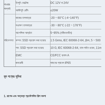
ইনপুট ভোল্টেজ
DC 12V বা 24V
পাওয়ার
সাপ্লাই
আউটপুট রেটিং
≤20W
কাজের তাপমাত্রা
-20 ~ 60°C (-4~140°F)
সংরক্ষণ তাপমাত্রা
-30 ~ 80°C (-22 ~ 176°F)
আপেক্ষিক আর্দ্রতা
5~95% (ঘনীভবনহীন)
পরিবেশগত
কম্পন: SSD প্রয়োগ করা হয়েছে
1.5 Grms, IEC 60068-2-64, র্যান্ডম, 5 ~ 500 Hz
শক: SSD প্রয়োগ করা হয়েছে
10 G, IEC 60068-2-64, হাফ-সাইন ওয়েভ, 11ms স
EMC
CE/FCC ক্লাস A
জলরোধী
সামনের প্যানেল IP65
মূল পণ্যের সুবিধা
1. রাগেড এবং অত্যন্ত প্রকৌশলিত শিল্প নকশা