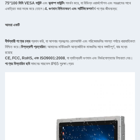
75*100 মিমি VESA মাউন্ট
এবং
ক্ল্যাম্প মাউন্টিং
সমর্থন করে, যা বিভিন্ন ওয়ার্কস্টেশন এবং সরঞ্জামের সাথে
একত্রিত করা সহজ করে তোলে।
4. গুণমান নিশ্চিতকরণ এবং সার্টিফিকেশন
দীর্ঘ পণ্যের জীবনচক্র:
আমরা একটি
দীর্ঘস্থায়ী পণ্যের চক্র
প্রদান করি, যা আপনার প্রকল্পের রোলআউট এবং পরিষেবাগুলির সমস্ত পর্যায়ে ধারাবাহিকতা
নিশ্চিত করে।
বিশ্বব্যাপী প্রত্যয়িত:
আমাদের মনিটরগুলি আন্তর্জাতিক মানগুলির সাথে সঙ্গতিপূর্ণ, যার মধ্যে
রয়েছে
CE, FCC, RoHS, এবং ISO9001:2008
, যা ব্যতিক্রমী গুণমান এবং নির্ভরযোগ্যতার নিশ্চয়তা দেয়।
পণ্যের বিস্তারিত ছবি
সামনের সারফেস IP65 সুরক্ষা গ্রেড