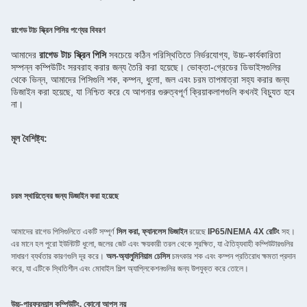
রাগেড টাচ স্ক্রিন পিসির পণ্যের বিবরণ
আমাদের 
রাগেড টাচ স্ক্রিন পিসি
 সবচেয়ে কঠিন পরিস্থিতিতে নির্ভরযোগ্য, উচ্চ-কার্যকারিতা 
সম্পন্ন কম্পিউটিং সরবরাহ করার জন্য তৈরি করা হয়েছে। ভোক্তা-গ্রেডের ডিভাইসগুলির 
থেকে ভিন্ন, আমাদের পিসিগুলি শক, কম্পন, ধুলো, জল এবং চরম তাপমাত্রা সহ্য করার জন্য 
ডিজাইন করা হয়েছে, যা নিশ্চিত করে যে আপনার গুরুত্বপূর্ণ ক্রিয়াকলাপগুলি কখনই বিচ্যুত হবে 
না।
মূল বৈশিষ্ট্য:
চরম স্থায়িত্বের জন্য ডিজাইন করা হয়েছে
আমাদের রাগেড পিসিগুলিতে একটি সম্পূর্ণ
সিল করা, ফ্যানলেস ডিজাইন
রয়েছে
IP65/NEMA 4X রেটিং
সহ।
এর মানে হল পুরো ইউনিটটি ধুলো, জলের জেট এবং ক্ষয়কারী তরল থেকে সুরক্ষিত, যা ঐতিহ্যবাহী কম্পিউটারগুলির
সাধারণ ব্যর্থতার কারণগুলি দূর করে।
অল-অ্যালুমিনিয়াম চেসিস
চমৎকার শক এবং কম্পন প্রতিরোধ ক্ষমতা প্রদান
করে, যা এটিকে স্থিতিশীল এবং মোবাইল শিল্প অ্যাপ্লিকেশনগুলির জন্য উপযুক্ত করে তোলে।
উচ্চ-পারফরম্যান্স কম্পিউটিং, কোনো আপস নয়