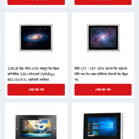
128GB উচ্চ গতির SSD মজবুত টাচ স্ক্রিন
ডিসি 12V / 24V 20W রুগেড টাচ প্যানেল
কম্পিউটার X86 মেইনবোর্ড 350Mbps
পিসি অল-ইন-ওয়ান সলিউশন টেকসই টাচ স্ক্রিন
802.11b/N/G ওয়াইফাই সমন্বিত
সহ
সেরা দাম পান
সেরা দাম পান