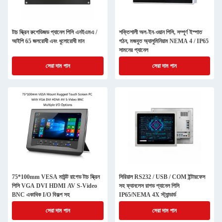
টাচ স্ক্রিন রুগেডিজড প্যানেল পিসি এনইএমএ /
শক্তিশালী অল-ইন-ওয়ান পিসি, সম্পূর্ণ ইস্পাত
আইপি 65 জলরোধী এবং ধুলোরোধী মান
গঠন, মজবুত অ্যালুমিনিয়াম NEMA 4 / IP65
সামনের প্যানেল
সেরা দাম পান
সেরা দাম পান
75*100mm VESA মাউন্ট রাগেড টাচ স্ক্রিন
সিরিয়াল RS232 / USB / COM ইন্টারফেস
পিসি VGA DVI HDMI AV S-Video
সহ ফ্যানলেস রাগড প্যানেল পিসি
BNC একাধিক I/O বিকল্প সহ
IP65/NEMA 4X স্ট্যান্ডার্ড
সেরা দাম পান
সেরা দাম পান