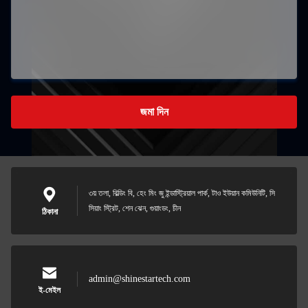
জমা দিন
৩য় তলা, বিল্ডিং বি, হেং মিং জু ইন্ডাস্ট্রিয়াল পার্ক, টাও ইউয়ান কমিউনিটি, সি
সিয়াং স্ট্রিট, শেন ঝেন, গুয়াংডং, চীন
ঠিকানা
admin@shinestartech.com
ই-মেইল