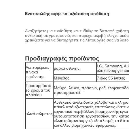
Ενστικτώδης αφής και αξιόπιστη απόδοση
Αναζητήστε μια ευαίσθητη και ευδιάκριτη διεπαφή χρήστ
ανθεκτική σε γρατσουνιές και παρέχει ακριβή έλεγχο ακόμη
χρειάζεστε για να διατηρήσετε τις λειτουργίες σας να λει
Προδιαγραφές προϊόντος
LG, Samsung, AUO
Λεπτομέρειες
μάρκα οθόνης
ολοκαίνουργια κα
πίνακα
εμφάνισης
Μέγεθος
7 έως 55 ίντσες
Προσαρμόστε
Μαύρο, λευκό, πράσινο, ροζ, ελεφαντόδοντ
το χρώμα του
προσαρμοστεί
πλαισίου
Ανθεκτικό ανοξείδωτο χάλυβα και σκληρο
πάνελ από εξωτερικές επιπτώσεις.ώστε 
εργασιακό περιβάλλον βιομηχανικής εγκα
υλικό σώματος
αυτοματοποίηση εργοστασίων, την κατασ
κλωστοϋφαντουργικό εξοπλισμό, τα δίκτυ
και άλλες βιομηχανικές εφαρμογές.