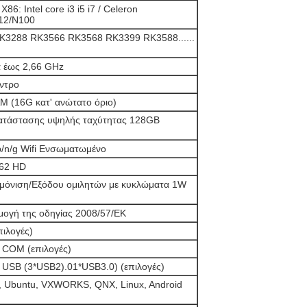
86: Intel core i3 i5 i7 / Celeron
12/N100
K3288 RK3566 RK3568 RK3399 RK3588......
 έως 2,66 GHz
ντρο
(16G κατ' ανώτατο όριο)
κατάστασης υψηλής ταχύτητας 128GB
/n/g Wifi Ενσωματωμένο
662 HD
μόνιση/Εξόδου ομιλητών με κυκλώματα 1W
μογή της οδηγίας 2008/57/ΕΚ
πιλογές)
 COM (επιλογές)
 USB (3*USB2).01*USB3.0) (επιλογές)
, Ubuntu, VXWORKS, QNX, Linux, Android