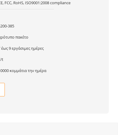
CE, FCC, RoHS, ISO9001:2008 compliance
1
$200-385
πρότυπο πακέτο
7 έως 9 εργάσιμες ημέρες
/t
10000 κομμάτια την ημέρα