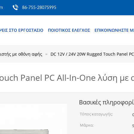
om
86-755-28075995
ΨΕΙΣ ΣΤΟ ΕΡΓΟΣΤΆΣΙΟ
ΠΟΙΟΤΙΚΌΣ ΈΛΕΓΧΟΣ
ΕΠΙΚΟΙΝΩΝΉΣΤΕ Μ
ιστής με οθόνη αφής
DC 12V / 24V 20W Rugged Touch Panel PC
ouch Panel PC All-In-One λύση με
Βασικές πληροφορί
Τόπος καταγωγής:
Μάρκα:
S