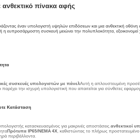
 ανθεκτικό πίνακα αφής
υάζοντας έναν υπολογιστή υψηλών επιδόσεων και μια ανθεκτική οθόνη α
ή η ευπροσάρμοστη συσκευή μειώνει την πολυπλοκότητα, εξοικονομεί χώρ
τητα
ικές συσκευές υπολογιστών με πάνελ
Αυτή η απλουστευμένη προσέγγ
παρέχει την ισχυρή υπολογιστική που απαιτείται για σύνθετες εφαρμογ
ποτε Κατάσταση
 υπολογιστής κατασκευασμένος για μακρινές αποστάσεις.
ανθεκτικοί υ
τητα
Πρότυπα IP65/NEMA 4X
, καθιστώντας το πλήρως προστατευμένο α
ληρά περιβάλλοντα.