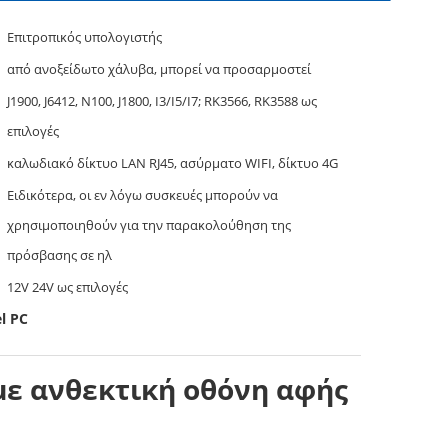
Επιτροπικός υπολογιστής
από ανοξείδωτο χάλυβα, μπορεί να προσαρμοστεί
J1900, J6412, N100, J1800, I3/I5/I7; RK3566, RK3588 ως
επιλογές
καλωδιακό δίκτυο LAN RJ45, ασύρματο WIFI, δίκτυο 4G
Ειδικότερα, οι εν λόγω συσκευές μπορούν να
χρησιμοποιηθούν για την παρακολούθηση της
πρόσβασης σε ηλ
12V 24V ως επιλογές
l PC
 με ανθεκτική οθόνη αφής