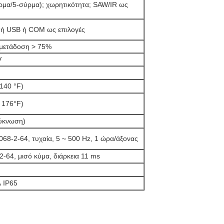
ρμα/5-σύρμα); χωρητικότητα; SAW/IR ως
) ή USB ή COM ως επιλογές
 μετάδοση > 75%
V
 140 °F)
~ 176°F)
ύκνωση)
068-2-64, τυχαία, 5 ~ 500 Hz, 1 ώρα/άξονας
2-64, μισό κύμα, διάρκεια 11 ms
 IP65