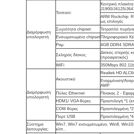
Κεντρική πλακέτα X
J1900/J4125/J64
Τσιπσετ:
ARM Rockchip: R
ως επιλογές
Συχνότητα chipset:
Τετραπλό πυρήνα
Διαμόρφωση
υπολογιστή
Ενσωματωμένο chipset
Πληροφοριακό Κέ
Ραμ:
4GB DDR4 SDRAM 
Δίσκος στερεής 
Σκληρός δίσκος:
(προαιρετικός)
WiFi
350Mbps 802.11b
Realtek HD ALC
Ακουστικό
Εναρμόνιση/Αναρ
AMP
Διαμόρφωση
Πύλες Ethernet
Πίνακας 2 - Εφαρ
υπολογιστή
HDM1/ VGA θύρες
Προεπιλογή *1 (ε
COM θύρες
Προεπιλεγμένη *2
Πορτ USB
Προεπιλεγμένη *4
Σύστημα
Win7, Win7 ενσωματωμένο, Win8, Win10
λειτουργίας:
κλπ...