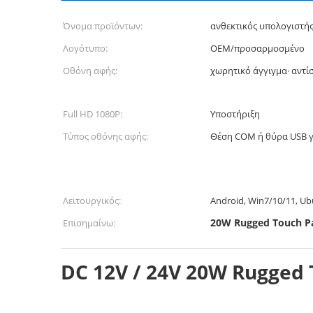
Όνομα προϊόντων:
ανθεκτικός υπολογιστή
Λογότυπο:
OEM/προσαρμοσμένο
Οθόνη αφής:
χωρητικό άγγιγμα· αντί
Full HD 1080P:
Υποστήριξη
Τύπος οθόνης αφής:
Θέση COM ή θύρα USB γι
Λειτουργικός:
Android, Win7/10/11, Ub
20W Rugged Touch P
Επισημαίνω:
DC 12V / 24V 20W Rugged 