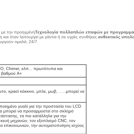
η με την προηγμένη
Τεχνολογία πολλαπλών επαφών με προγραμματ
 και όταν λειτουργεί με γάντια ή σε υγρές συνθήκες.
ανθεκτικός υπολ
τουργούν ομαλά, 24/7.
, Chimei, κλπ... πρωτότυπα και
ι βαθμού A+
ο, κρασί κόκκινο, μπλε, μωβ, ......μπορεί να
ποιημένο γυαλί για την προστασία του LCD
να μπορεί να προσαρμοστεί στο σκληρό
τάστασης, τα πιο κατάλληλα για την
κευή μηχανών, τον εξοπλισμό CNC, τον
α επικοινωνιών, την αυτοματοποίηση ισχύος