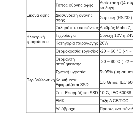
Αντίσταση ((4-σύ
Τύπος οθόνης αφής
επιλογή
Εικόνα αφής
Διασύνδεση οθόνης
Σειριακή (RS232
αφής
Σκληρότητα επιφάνειας
Αριθμός Mohs 7,
Τεχνολογία
Συνεχή 12V ή 24
Ηλεκτρική
τροφοδοσία
Κατηγορία παραγωγής
20W
Θερμοκρασία εργασίας
-20 ~ 60 °C (-4 ~
Θέρμανση
-30 ~ 80°C (-22 
αποθήκευσης
Σχετική υγρασία
5~95% (μη συμπ
Περιβαλλοντική
Κουνήματα:
1.5 Grms, IEC 60
Εφαρμόζεται SSD
Σοκ: Εφαρμόζεται SSD
10 G, IEC 60068-
ΕΜΚ
Τάξη Α CE/FCC
Αδιάβροχο
Προσωρινό πάνελ