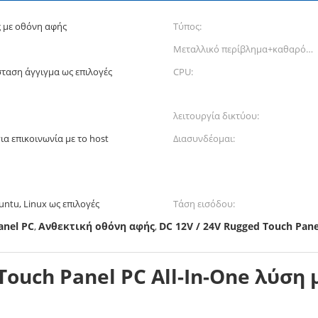
ς με οθόνη αφής
Τύπος:
Μεταλλικό περίβλημα+καθαρό
γυαλί:
σταση άγγιγμα ως επιλογές
CPU:
λειτουργία δικτύου:
α επικοινωνία με το host
Διασυνδέομαι:
untu, Linux ως επιλογές
Τάση εισόδου:
anel PC
Ανθεκτική οθόνη αφής
DC 12V / 24V Rugged Touch Pane
,
,
Touch Panel PC All-In-One λύση