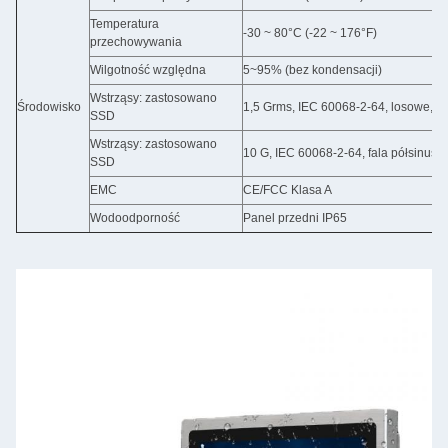
Temperatura
-30 ~ 80°C (-22 ~ 176°F)
przechowywania
Wilgotność względna
5~95% (bez kondensacji)
Wstrząsy: zastosowano
Środowisko
1,5 Grms, IEC 60068-2-64, losowe, 5 
SSD
Wstrząsy: zastosowano
10 G, IEC 60068-2-64, fala półsinuso
SSD
EMC
CE/FCC Klasa A
Wodoodporność
Panel przedni IP65