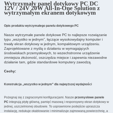
Wytrzymały panel dotykowy PC DC
12V / 24V 20W All-In-One Solution z
wytrzymałym ekranem dotykowym
Opis produktu wytrzymałego panelu dotykowego PC
Nasze wytrzymałe panele dotykowe PC to najlepsze rozwiązanie 
typu „wszystko w jednym”, łączące wysokowydajny komputer i 
trwały ekran dotykowy w jednym, kompaktowym urządzeniu. 
Zaprojektowane z myślą o działaniu w wymagających 
środowiskach przemysłowych, to wszechstronne urządzenie 
zmniejsza złożoność, oszczędza miejsce i zapewnia niezawodne 
działanie tam, gdzie standardowe komputery zawodzą.
Cechy:
Konstrukcja „wszystko w jednym” dla najwyższej wydajności
Pożegnaj się z zagraconymi konfiguracjami. Nasze
przemysłowe panele
PC
integrują płytę główną, pamięć masową i responsywny ekran dotykowy w
jednej, uszczelnionej obudowie. To usprawnione podejście upraszcza
instalację, redukuje okablowanie i minimalizuje zajmowaną powierzchnię, a