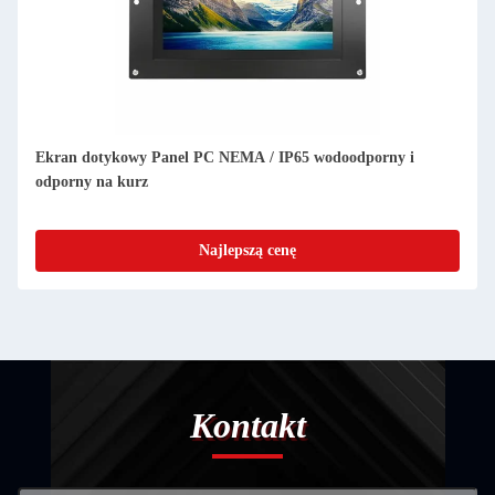
128GB SSD o wysokiej prędkości Komputer z wytrzymałym
ekranem dotykowym X86 Tablica główna 350Mbps
802.11b/N/G Wifi zintegrowany
Najlepszą cenę
Kontakt