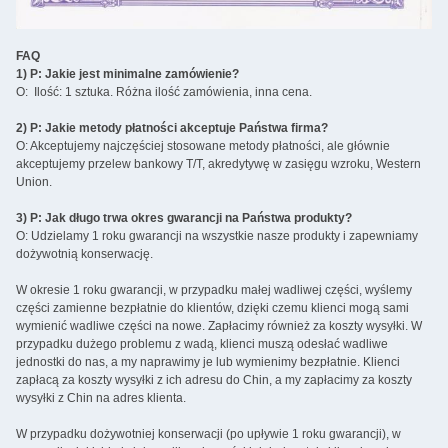
FAQ
1) P: Jakie jest minimalne zamówienie?
O: Ilość: 1 sztuka. Różna ilość zamówienia, inna cena.
2) P: Jakie metody płatności akceptuje Państwa firma?
O: Akceptujemy najczęściej stosowane metody płatności, ale głównie
akceptujemy przelew bankowy T/T, akredytywę w zasięgu wzroku, Western
Union.
3) P: Jak długo trwa okres gwarancji na Państwa produkty?
O: Udzielamy 1 roku gwarancji na wszystkie nasze produkty i zapewniamy
dożywotnią konserwację.
W okresie 1 roku gwarancji, w przypadku małej wadliwej części, wyślemy
części zamienne bezpłatnie do klientów, dzięki czemu klienci mogą sami
wymienić wadliwe części na nowe. Zapłacimy również za koszty wysyłki. W
przypadku dużego problemu z wadą, klienci muszą odesłać wadliwe
jednostki do nas, a my naprawimy je lub wymienimy bezpłatnie. Klienci
zapłacą za koszty wysyłki z ich adresu do Chin, a my zapłacimy za koszty
wysyłki z Chin na adres klienta.
W przypadku dożywotniej konserwacji (po upływie 1 roku gwarancji), w