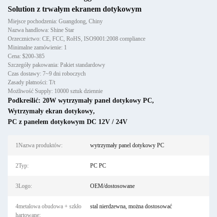
Solution z trwałym ekranem dotykowym
Miejsce pochodzenia: Guangdong, Chiny
Nazwa handlowa: Shine Star
Orzecznictwo: CE, FCC, RoHS, ISO9001:2008 compliance
Minimalne zamówienie: 1
Cena: $200-385
Szczegóły pakowania: Pakiet standardowy
Czas dostawy: 7~9 dni roboczych
Zasady płatności: T/t
Możliwość Supply: 10000 sztuk dziennie
Podkreślić:
20W wytrzymały panel dotykowy PC
,
Wytrzymały ekran dotykowy
,
PC z panelem dotykowym DC 12V / 24V
1Nazwa produktów:
wytrzymały panel dotykowy PC
2Typ:
PC PC
3Logo:
OEM/dostosowane
4metalowa obudowa + szkło
stal nierdzewna, można dostosować
hartowane: