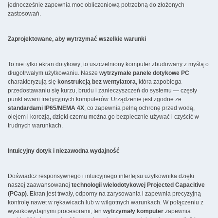
jednocześnie zapewnia moc obliczeniową potrzebną do złożonych
zastosowań.
Zaprojektowane, aby wytrzymać wszelkie warunki
To nie tylko ekran dotykowy; to uszczelniony komputer zbudowany z myślą o
długotrwałym użytkowaniu. Nasze
wytrzymałe panele dotykowe PC
charakteryzują się
konstrukcją bez wentylatora
, która zapobiega
przedostawaniu się kurzu, brudu i zanieczyszczeń do systemu — częsty
punkt awarii tradycyjnych komputerów. Urządzenie jest zgodne ze
standardami IP65/NEMA 4X
, co zapewnia pełną ochronę przed wodą,
olejem i korozją, dzięki czemu można go bezpiecznie używać i czyścić w
trudnych warunkach.
Intuicyjny dotyk i niezawodna wydajność
Doświadcz responsywnego i intuicyjnego interfejsu użytkownika dzięki
naszej zaawansowanej
technologii wielodotykowej Projected Capacitive
(PCap)
. Ekran jest trwały, odporny na zarysowania i zapewnia precyzyjną
kontrolę nawet w rękawicach lub w wilgotnych warunkach. W połączeniu z
wysokowydajnymi procesorami, ten
wytrzymały komputer
zapewnia