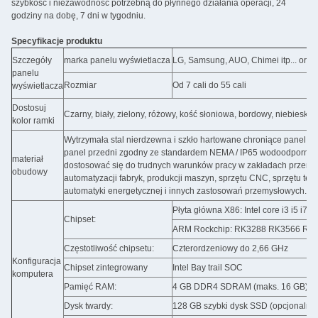
szybkość i niezawodność potrzebną do płynnego działania operacji, 24
godziny na dobę, 7 dni w tygodniu.
Specyfikacje produktu
Szczegóły
marka panelu wyświetlacza
LG, Samsung, AUO, Chimei itp... orygi
panelu
Rozmiar
Od 7 cali do 55 cali
wyświetlacza
Dostosuj
Czarny, biały, zielony, różowy, kość słoniowa, bordowy, niebieski, 
kolor ramki
Wytrzymała stal nierdzewna i szkło hartowane chroniące panel 
panel przedni zgodny ze standardem NEMA / IP65 wodoodporny i 
materiał
dostosować się do trudnych warunków pracy w zakładach przemy
obudowy
automatyzacji fabryk, produkcji maszyn, sprzętu CNC, sprzętu tek
automatyki energetycznej i innych zastosowań przemysłowych.
Płyta główna X86: Intel core i3 i5 i7
Chipset:
ARM Rockchip: RK3288 RK3566 RK356
Częstotliwość chipsetu:
Czterordzeniowy do 2,66 GHz
Konfiguracja
Chipset zintegrowany
Intel Bay trail SOC
komputera
Pamięć RAM:
4 GB DDR4 SDRAM (maks. 16 GB)
Dysk twardy:
128 GB szybki dysk SSD (opcjonalnie