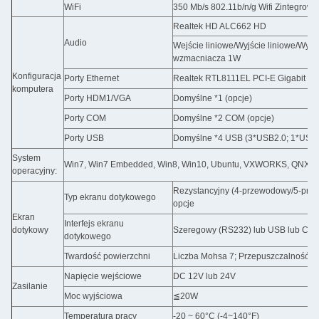
WiFi
350 Mb/s 802.11b/n/g Wifi Zintegrow
Realtek HD ALC662 HD
Audio
Wejście liniowe/Wyjście liniowe/Wyj
wzmacniacza 1W
Konfiguracja
Porty Ethernet
Realtek RTL8111EL PCI-E Gigabit Et
komputera
Porty HDM1/VGA
Domyślne *1 (opcje)
Porty COM
Domyślne *2 COM (opcje)
Porty USB
Domyślne *4 USB (3*USB2.0; 1*USB3.
System
Win7, Win7 Embedded, Win8, Win10, Ubuntu, VXWORKS, QNX, Linu
operacyjny:
Rezystancyjny (4-przewodowy/5-prz
Typ ekranu dotykowego
opcje
Ekran
Interfejs ekranu
dotykowy
Szeregowy (RS232) lub USB lub COM
dotykowego
Twardość powierzchni
Liczba Mohsa 7; Przepuszczalność 
Napięcie wejściowe
DC 12V lub 24V
Zasilanie
Moc wyjściowa
≦20W
Temperatura pracy
-20 ~ 60°C (-4~140°F)