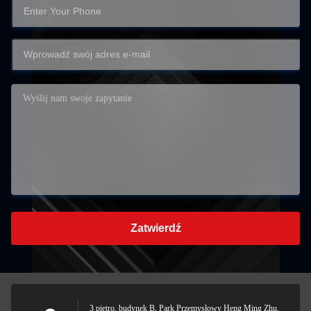
Zatwierdź
3 piętro, budynek B, Park Przemysłowy Heng Ming Zhu,