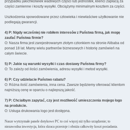
przypadku jakichkolwiek wadliwych części lub jednostek, klienci zapłacą za
części zamienne i koszty wysyłki. Obciążymy minimalnym kosztem za części.
Uszkodzenia spowodowane przez człowieka i niewłaściwe użytkowanie nie
podlegają gwarancji.
4) P: Nigdy wcześniej nie robiłem interesów z Państwa firmą, jak mogę
zaufać Państwa firmie?
O: Nasza firma jest zarejestrowanym złotym członkiem na stronie Alibaba od
ponad 18 lat. Mamy wielu partnerów biznesowych i historię zamówień na
całym świecie.
5) P: Jakie są warunki wysyłki i czas dostawy Państwa firmy?
O: To zależy od ilości zamówienia, adresu wysyłki i metod wysyłki.
6) P: Czy udzielacie Państwo rabatu?
O: Różna ilość zamówienia, inna cena. Zawsze będziemy oferować klientom
najniższą cenę w oparciu o najlepszą jakość.
7) P: Chciałbym zapytać, czy jest możliwość umieszczenia mojego logo
na produkcie.
O: Usługa drukowania logo jest dostępna.
Nasze wytrzymałe panele dotykowe PC to coś więcej niż tylko urządzenie; to
niezawodna inwestycja, która skraca przestoje i obniża całkowity koszt posiadania.