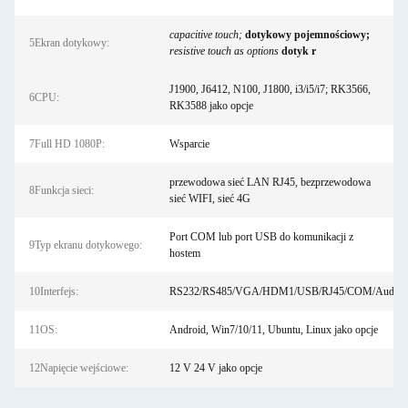
capacitive touch;
dotykowy pojemnościowy;
5Ekran dotykowy:
resistive touch as options
dotyk r
J1900, J6412, N100, J1800, i3/i5/i7; RK3566,
6CPU:
RK3588 jako opcje
7Full HD 1080P:
Wsparcie
przewodowa sieć LAN RJ45, bezprzewodowa
8Funkcja sieci:
sieć WIFI, sieć 4G
Port COM lub port USB do komunikacji z
9Typ ekranu dotykowego:
hostem
10Interfejs:
RS232/RS485/VGA/HDM1/USB/RJ45/COM/Audio
11OS:
Android, Win7/10/11, Ubuntu, Linux jako opcje
12Napięcie wejściowe:
12 V 24 V jako opcje