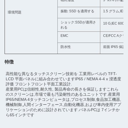
相対湿度
5~95% (不凝縮)
振動: SSD を適用する
1.5 グラム,IEC 
環境問題
ショック:SSDが適用さ
10 G,IEC 60
れる
EMC
CE/FCC Aクラ
防水性
前面 IP65 保
特徴
高性能な異なるタッチスクリーン技術を 工業用レベルの TFT-
LCD 平面パネルに組み合わせていますIP65 / NEMA 4-4 x 浸透度
評価 フロントフロント平面工業設計.
産業用PCは信頼性,耐久性, 製品寿命の長さを保証しますこれら
のスクリーンは,市場で最も汚染耐性のあるユニットです.産業用
IP65/NEMA 4タッチコンピュータは,プロセス制御,食品加工機器,
機械制御,人間インターフェース,自動化機器,および車内使用アプ
リケーションのために設計されています.パネルPCは 7インチか
ら65インチです