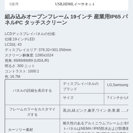
6港湾:
USB,HDMI,イーサネット
組み込みオープンフレーム 19インチ 産業用IP65 パ
ネルPC タッチスクリーン
LCDディスプレイパネルの仕様:
仕様:19インチLED
LCD比: 43
ディスプレイエリア: 376.32×301.056mm
スクリーン解像度: 1280x1024
視角: 89/89/89/89 (U/D/L/R)
明るさ: 300 ニット
コントラスト: 1000:1
色: 16.7M
ディスプレイパネルの
LG,Samsung
ブランド
パネルの詳細を表示する
サイズ
7インチから65
フレームカラーをカスタマイ
黒,白,緑,ピンク,象牙,ワイン 赤,青,紫 ...
ズする
耐久性のあるアルミニウムフレームと冷却ガ
トパネルはNEMA / IP65防水および防
カーソリー素材