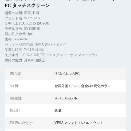
PC タッチスクリーン
起源の場所: 広東,中国
ブランド名: WXYUAN
証明: CE FCC ROHS ISO9001
モデル番号: SY190E-01
最小注文数量: 1pc
価格: negotiable
パッケージの詳細: 小売りのパッキング
受渡し時間: 7~21日以内に
支払条件: L/C,D/A,D/P,T/T,ウェスタンユニオン,マネーグラム
供給の能力: 月1690個以上
1製品名:
IP65パネルのPC
2材料:
金属外蓋+アルミ合金枠+硬化ガラス
3接続性:
Wi-Fi,Bluetooth
4記憶力:
8GB
5選択の取付け:
VESAマウント パネルマウント