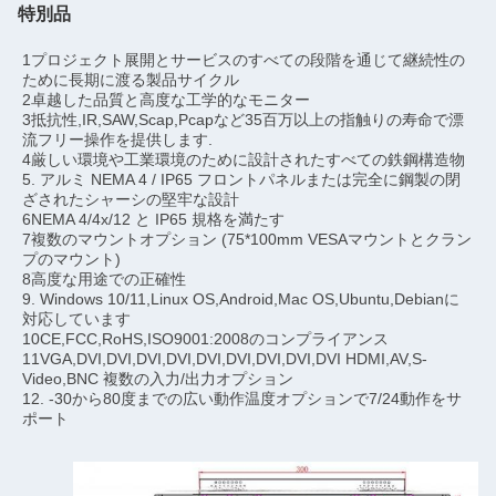
特別品
1プロジェクト展開とサービスのすべての段階を通じて継続性の
ために長期に渡る製品サイクル
2卓越した品質と高度な工学的なモニター
3抵抗性,IR,SAW,Scap,Pcapなど35百万以上の指触りの寿命で漂
流フリー操作を提供します.
4厳しい環境や工業環境のために設計されたすべての鉄鋼構造物
5. アルミ NEMA 4 / IP65 フロントパネルまたは完全に鋼製の閉
ざされたシャーシの堅牢な設計
6NEMA 4/4x/12 と IP65 規格を満たす
7複数のマウントオプション (75*100mm VESAマウントとクラン
プのマウント)
8高度な用途での正確性
9. Windows 10/11,Linux OS,Android,Mac OS,Ubuntu,Debianに
対応しています
10CE,FCC,RoHS,ISO9001:2008のコンプライアンス
11VGA,DVI,DVI,DVI,DVI,DVI,DVI,DVI,DVI,DVI
HDMI,AV,S-
Video,BNC 複数の入力/出力オプション
12. -30から80度までの広い動作温度オプションで7/24動作をサ
ポート