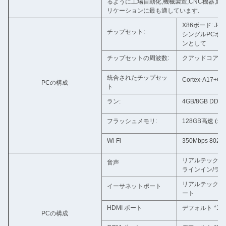
るように工場自動化,機械製造,CNC機器,
リケーションに最も適しています.
X86ボード: J4125
チップセット:
シングルPCボード:R
ンとして
チップセットの周波数:
クアッドコア 最大
統合されたチップセッ
Cortex-A17+
PCの構成
ト
ラン:
4GB/8GB DDR
フラッシュメモリ:
128GB高速 (
Wi-Fi
350Mbps 802.1
リアルテック HD 
音声
ラインイン/ライ
リアルテック RTL
イーサネットポート
ート
HDMI ポート
デフォルト *1 
PCの構成