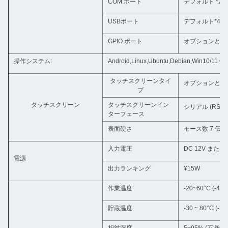
COM ポート
デフォルト *2 
USBポート
デフォルト*4 USB
GPIO ポート
オプションとし
操作システム:
Android,Linux,Ubuntu,Debian,Win10
タッチスクリーンタイ
オプションとし
プ
タッチスクリーン
タッチスクリーンイン
シリアル (RS2
ターフェース
表面硬さ
モース数 7 伝播
入力電圧
DC 12V または 
電源
出力ランキング
¥15W
作業温度
-20~60°C (-4~1
貯蔵温度
-30 ~ 80°C (-22