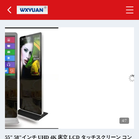
4
/7
55" 58"インチ UHD 4K 床立 LCD タッチスクリーン コン