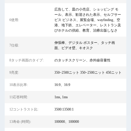
広告して、皿の小売店、ショッピング モ
ール、表示、歓迎された表示、セルフサー
6使用:
ビス ビジネス、展覧会場、wayfinding、空
港、地下鉄、エレベーター、レストラン及
びホテルの供給、教育、治療出版しなさ
伸張棒、デジタル ポスター、タッチ画
7仕様:
面、ビデオ壁、キオスク
8タッチ画面のタイプ:
のタッチスクリーン、赤外線容量性
9亮度:
350~2500ニット 350~2500ニット 450ニット
10表示比率:
16:9、16:9
11応答時間:
1ms, 1ms
12コントラスト比:
3500:13500:1
13寿命 (時間):
100000、100000