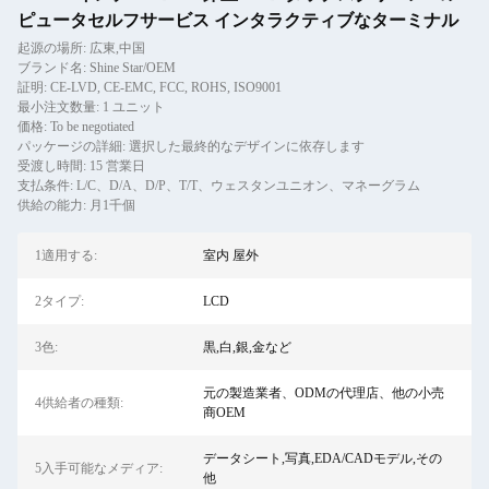
ピュータセルフサービス インタラクティブなターミナル
起源の場所: 広東,中国
ブランド名: Shine Star/OEM
証明: CE-LVD, CE-EMC, FCC, ROHS, ISO9001
最小注文数量: 1 ユニット
価格: To be negotiated
パッケージの詳細: 選択した最終的なデザインに依存します
受渡し時間: 15 営業日
支払条件: L/C、D/A、D/P、T/T、ウェスタンユニオン、マネーグラム
供給の能力: 月1千個
1適用する:
室内 屋外
2タイプ:
LCD
3色:
黒,白,銀,金など
元の製造業者、ODMの代理店、他の小売
4供給者の種類:
商OEM
データシート,写真,EDA/CADモデル,その
5入手可能なメディア:
他