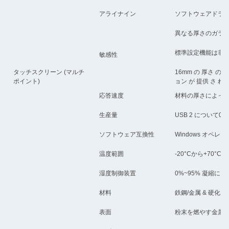
アライナイン
ソフトウェアドライ
異なる厚さのガラス
標準設定機能は非
敏感性
タッチスクリーン (マルチ
16mm の 厚さ の 
ポイント)
ョン が 提供 さ れ 
応答速度
材料の厚さによって異
生産量
USB 2 について0U
ソフトウェア互換性
Windows オペ
温度範囲
-20°Cから+70°C
湿度制御装置
0%~95% 凝縮に
材料
鉄鋼/金属 & 硬化ガ
表面
粉末を燃やす金属ケ