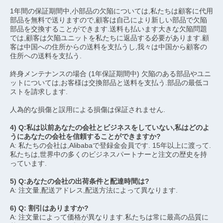
1年間の保証期間中,小部品の欠陥については,私たちは顧客に代用
部品を無料で送りますので,顧客は自己により新しい部品で欠陥
部品を交換することができます.送料も払います大きな欠陥問題
では,顧客は欠陥ユニットを私たちに返品する必要があります.顧
客は中国への住所からの送料を支払うし,我々は中国から顧客の
住所への送料を支払う.
終身メンテナンスの場合 (1年保証期間中) 欠陥のある部品やユニ
ットについては,お客様は交換部品と送料を支払う.部品の最低コ
ストを請求します.
人為的な損傷と誤用による損傷は保証されません.
4) Q:私は以前あなたの会社とビジネスをしていない,私はどのよ
うにあなたの会社を信頼することができますか?
A: 私たちの会社は,Alibabaで登録金会員です. 15年以上に渡って. 
私たちは,世界中の多くのビジネスパートナーと注文の歴史を持
っています.
5) Q:あなたの会社の出荷条件と配達時間は?
A: 注文量,配送アドレス,配送方法によって異なります.
6) Q: 割引はありますか?
A: 注文量によって価格が異なります.私たちは常に最高の品質に