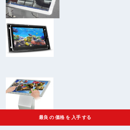
最良 の 価格 を 入手 する
Get a Quote