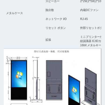
スピーカー
2*2W,2*5W,2*
熱分散
内蔵DCファン
メタルケース
ネットワーク I/O
RJ-45
リセット ボタン
外部リセットボタン
ミニプリンターかA
拡張
紋認識器 IC/ID
16bit メタルキ