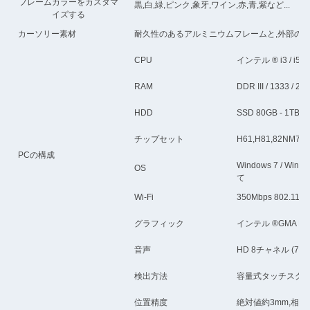
フレームカラーをカスタマ
黒,白,緑,ピンク,象牙,ワイン,赤,青,紫など...
イズする
カーソリー素材
耐久性のあるアルミニウムフレームと,外部の衝
CPU
インテル ® i3 / i5 /
RAM
DDR III / 1333 /
HDD
SSD 80GB - 1TB
チップセット
H61,H81,82NM
PCの構成
Windows 7 / Wind
OS
て
Wi-Fi
350Mbps 802.11b/n
グラフィック
インテル ®GMA HD
音声
HD 8チャネル (7
検出方法
容量式タッチスクリ
位置精度
絶対値約3mm,相対