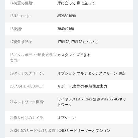
14装置の種類:
床に立って 床に立って
15HSコード:
8528591090
16決議:
3840x2160
17視角 (H/V):
178/178,178/178 について
18メタルボディ+硬化ガラス
カスタマイズできる
表面:
19タッチスクリーン:
オプション マルチタッチスクリーン 10点
20フルHD 4K 3840P:
サポート,実際の4K解像度出力
ワイヤレスLAN RJ45 無線WiFi 3G 4Gネッ
21ネットワーク機能:
トワーク
22作り付けのカメラ:
オプション
23RFIDのカード読取り装置:
IC/IDカードリーダーオプション