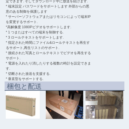
定できます. そしてダウンロード中に放送を続けます.
* 端末設定 パスワードをサポートします 外部からの悪
意のある制御を保護します
* サーバーソフトウェアまたはリモコンによって端末IP
を変更するサポート.
*高解像度 1080Pビデオをサポートします.
* 1 つまたはすべての端末を制御する.
* 3 ロールテキストをサポートします.
* 指定された時間にファイル&ロールテキストを再生す
るサポート,再生リストのサポート.
* 接続された写真とロールテキストでビデオを再生する
サポート.
* 電源を入れたり消したりする複数の時計を設定できま
す.
* 切断された放送を支援する.
* 垂直型をサポートする.
梱包と配送