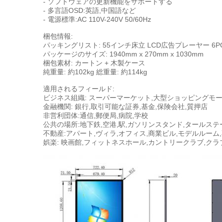
- ソフトウェアの更新機能をサポートする
- 多言語OSD:英語,中国語など
- 電源標準:AC 110V-240V 50/60Hz
梱包情報:
パッキングリスト: 55インチ床立 LCD広告プレーヤー 6P
パッケージのサイズ: 1940mm x 270mm x 1030mm
梱包素材: カートン + 木製ケース
純重量: 約102kg 総重量: 約114kg
適用されるフィールド:
ビジネス組織: スーパーマーケット,大型ショッピングモー
金融機関: 銀行,取引可能な証券,基金,保険会社,質押店
非営利団体:通信,郵便局,病院,学校
公共の場所:地下鉄,空港,駅,ガソリンスタンド,タールステ
不動産:アパート,ヴィラ,オフィス,商業ビル,モデルルーム
娯楽: 映画館,フィットネスホール,カントリークラブ,クラ