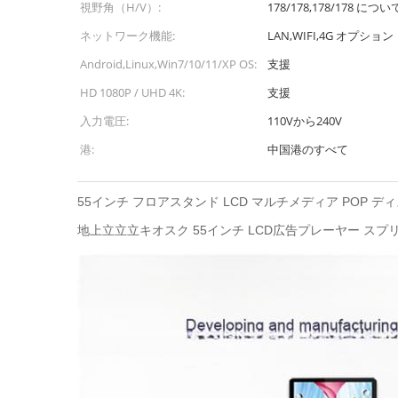
視野角（H/V）:
178/178,178/178 につい
ネットワーク機能:
LAN,WIFI,4G オプション
Android,Linux,Win7/10/11/XP OS:
支援
HD 1080P / UHD 4K:
支援
入力電圧:
110Vから240V
港:
中国港のすべて
55インチ フロアスタンド LCD マルチメディア POP 
地上立立立キオスク 55インチ LCD広告プレーヤー ス