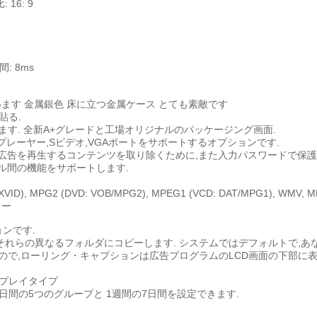
16: 9
間: 8ms
ます 金属銀色 床に立つ金属ケース とても素敵です
貼る.
用します. 全新A+グレードと工場オリジナルのパッケージング画面.
,DVDプレーヤー,Sビデオ,VGAポートをサポートするオプションです.
ドと広告を再生するコンテンツを取り除くために,また入力パスワードで保護
イル間の機能をサポートします.
, MPG2 (DVD: VOB/MPG2), MPEG1 (VCD: DAT/MPG1), WMV, 
ョー
ョンです.
それらの異なるフォルダにコピーします. システムではデフォルトで,あ
るので,ローリング・キャプションは広告プログラムのLCD画面の下部に表
平プレイタイプ
1日間の5つのグループと 1週間の7日間を設定できます.