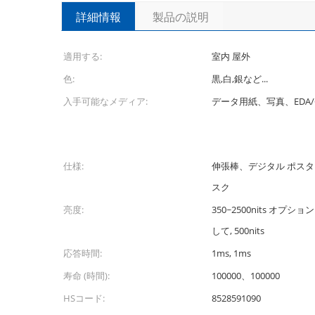
詳細情報
製品の説明
適用する:
室内 屋外
色:
黒,白,銀など...
入手可能なメディア:
データ用紙、写真、EDA
仕様:
伸張棒、デジタル ポス
スク
亮度:
350~2500nits オプショ
して, 500nits
応答時間:
1ms, 1ms
寿命 (時間):
100000、100000
HSコード:
8528591090