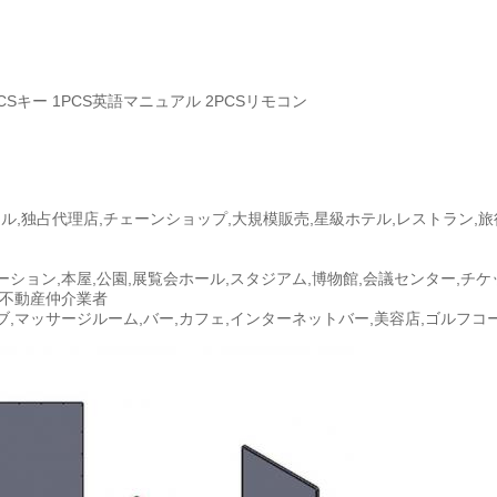
CSキー 1PCS英語マニュアル 2PCSリモコン
ル,独占代理店,チェーンショップ,大規模販売,星級ホテル,レストラン,旅
ーション,本屋,公園,展覧会ホール,スタジアム,博物館,会議センター,チケ
,不動産仲介業者
ブ,マッサージルーム,バー,カフェ,インターネットバー,美容店,ゴルフコ