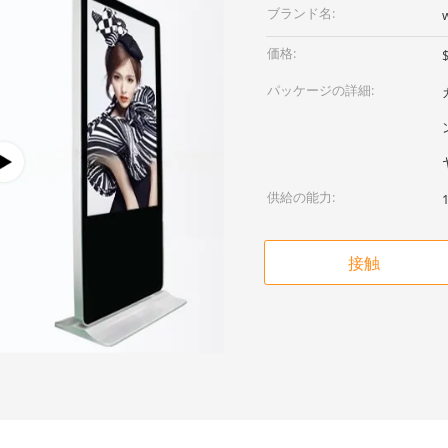
ブランド名:
価格:
パッケージの詳細:
供給の能力:
接触