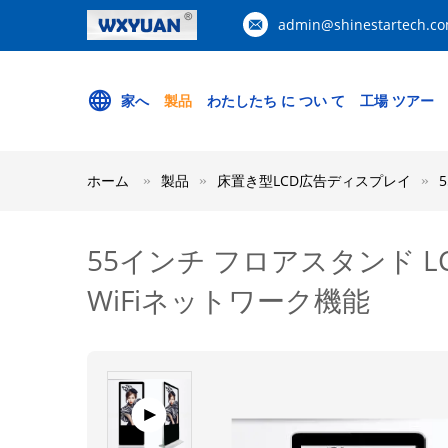
admin@shinestartech.c
家へ
製品
わたしたち に つい て
工場 ツアー
ホーム
製品
床置き型LCD広告ディスプレイ
55インチ フロアスタンド L
WiFiネットワーク機能