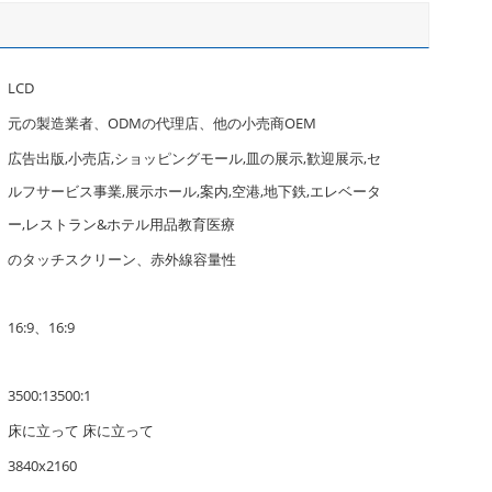
LCD
元の製造業者、ODMの代理店、他の小売商OEM
広告出版,小売店,ショッピングモール,皿の展示,歓迎展示,セ
ルフサービス事業,展示ホール,案内,空港,地下鉄,エレベータ
ー,レストラン&ホテル用品教育医療
のタッチスクリーン、赤外線容量性
16:9、16:9
3500:13500:1
床に立って 床に立って
3840x2160