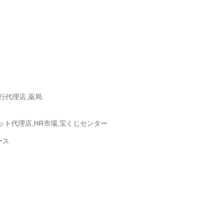
行代理店,薬局.
ット代理店,HR市場,宝くじセンター
ース