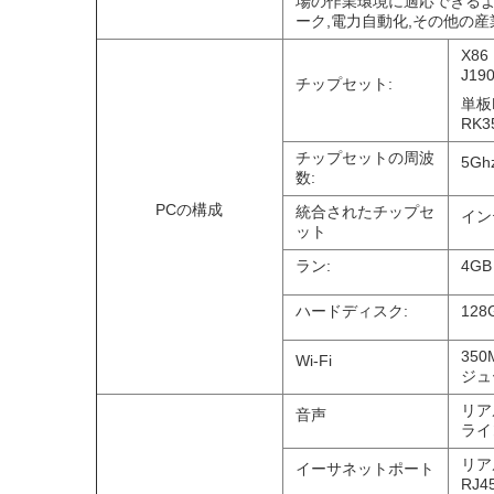
場の作業環境に適応できるよう
ーク,電力自動化,その他の
X86
J190
チップセット:
単板P
RK3
チップセットの周波
5G
数:
PCの構成
統合されたチップセ
イン
ット
ラン:
4GB
ハードディスク:
12
350
Wi-Fi
ジュ
リアル
音声
ライ
リア
イーサネットポート
RJ4