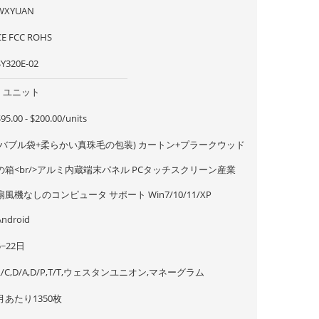
WXYUAN
CE FCC ROHS
SY320E-02
1 ユニット
95.00 - $200.00/units
(バブル袋+柔らかい真珠毛の包装) カートン+プラークウッド
の箱<br/>アルミ内蔵端末パネル PCタッチスクリーン産業
扇風機なしのコンピュータ サポート Win7/10/11/XP
Android
5~22日
L/C,D/A,D/P,T/T,ウェスタンユニオン,マネーグラム
月あたり1350枚