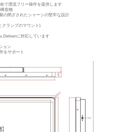
触りの寿命で漂流フリー操作を提供します.
鋼構造物
完全に鋼製の閉ざされたシャーシの堅牢な設計
トとクランプのマウント)
,Ubuntu,Debianに対応しています
オプション
4動作をサポート