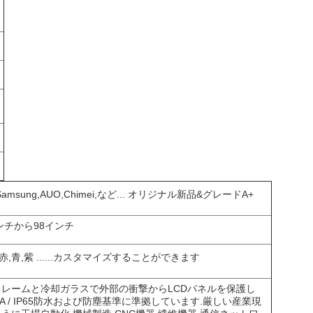
Samsung,AUO,Chimei,など... オリジナル新品&グレードA+
ンチから98インチ
 赤,青,紫 ......カスタマイズすることができます
レームと冷却ガラスで外部の衝撃からLCDパネルを保護し
A / IP65防水および防塵基準に準拠しています.厳しい産業現