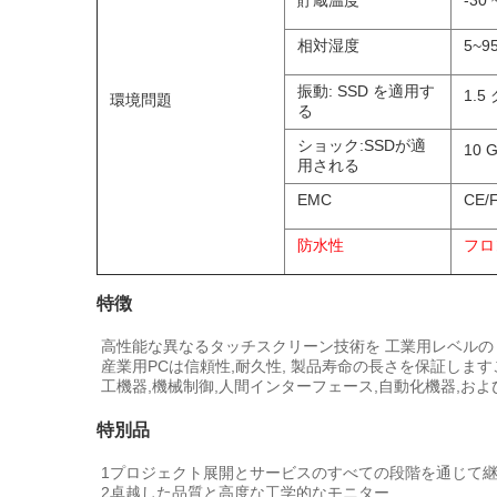
貯蔵温度
-30 
相対湿度
5~9
振動: SSD を適用す
1.5
環境問題
る
ショック:SSDが適
10 
用される
EMC
CE/
防水性
フロ
特徴
高性能な異なるタッチスクリーン技術を 工業用レベルの TFT
産業用PCは信頼性,耐久性, 製品寿命の長さを保証します
工機器,機械制御,人間インターフェース,自動化機器,お
特別品
1プロジェクト展開とサービスのすべての段階を通じて
2卓越した品質と高度な工学的なモニター