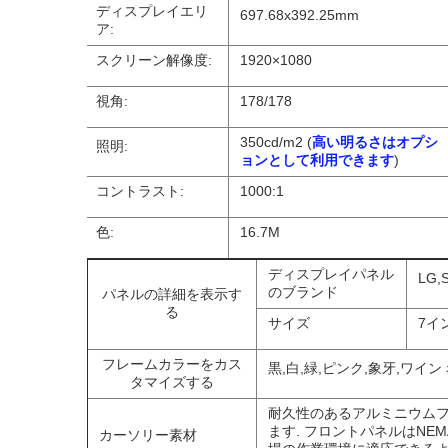
ディスプレイエリ
697.68x392.25mm
ア:
スクリーン解像度:
1920×1080
視角:
178/178
350cd/m2 (
高い明るさはオプシ
照明:
ョンとして利用できます
)
コントラスト:
1000:1
色:
16.7M
ディスプレイパネル
LG,
のブランド
パネルの詳細を表示す
る
サイズ
7イ
フレームカラーをカス
黒,白,緑,ピンク,象牙,ワイン
タマイズする
耐久性のあるアルミニウムフ
ます. フロントパネルはNEM
カーソリー素材