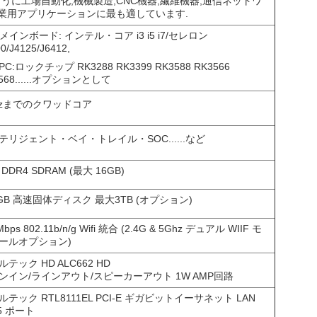
に工場自動化,機械製造,CNC機器,繊維機器,通信ネットワ
産業用アプリケーションに最も適しています.
 メインボード: インテル・コア i3 i5 i7/セレロン
0/J4125/J6412,
C:ロックチップ RK3288 RK3399 RK3588 RK3566
568......オプションとして
hzまでのクワッドコア
テリジェント・ベイ・トレイル・SOC......など
 DDR4 SDRAM (最大 16GB)
8GB 高速固体ディスク 最大3TB (オプション)
Mbps 802.11b/n/g Wifi 統合 (2.4G & 5Ghz デュアル WIIF モ
ールオプション)
テック HD ALC662 HD
ンイン/ラインアウト/スピーカーアウト 1W AMP回路
ルテック RTL8111EL PCI-E ギガビットイーサネット LAN
5 ポート