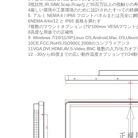
3抵抗性,IR,SAW,Scap,Pcapなど35百万以上の指
4厳しい環境や工業環境のために設計されたすべての鉄
5. アルミ NEMA 4 / IP65 フロントパネルまたは
6NEMA 4/4x/12 と IP65 規格を満たす
7複数のマウントオプション (75*100mm VESAマウン
8高度な用途での正確性
9. Windows 7/10/11/XP,Linux OS,Android,Mac OS
10CE,FCC,RoHS,ISO9001:2008のコンプライアンス
11VGA,DVI,HDMI,AV,S-Video,BNC 複数の入力/出力
12. -30から80度までの広い動作温度オプションで7/2