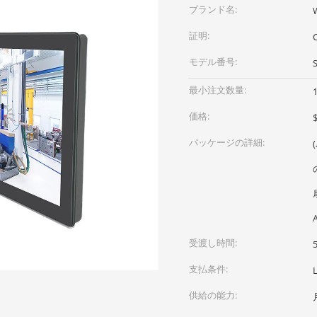
ブランド名:
証明:
モデル番号:
最小注文数量:
価格:
$
パッケージの詳細:
受渡し時間:
支払条件:
供給の能力: