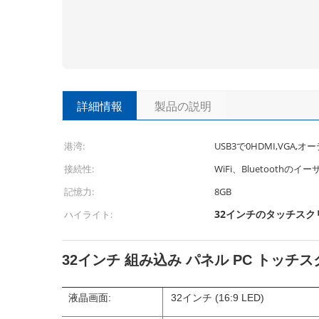
詳細情報
製品の説明
港湾:
USB3で0HDMI,VGA,オ
接続性:
WiFi、Bluetoothのイ
記憶力:
8GB
32インチのタッチス
ハイライト:
32インチ 組み込み パネル PC トッチス
液晶画面:
32インチ (16:9 LED)