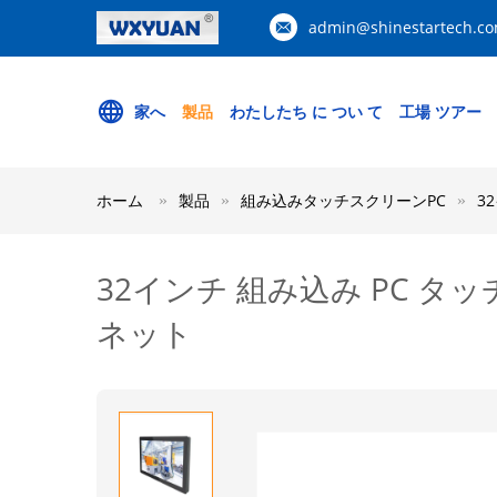
admin@shinestartech.c
家へ
製品
わたしたち に つい て
工場 ツアー
ホーム
製品
組み込みタッチスクリーンPC
3
32インチ 組み込み PC タッ
ネット