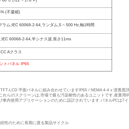
~ 80°C (-22 ~ 176°F)
5% (不凝縮)
 グラム,IEC 60068-2-64,ランダム,5 ~ 500 Hz,軸1時間
G,IEC 60068-2-64,半シナス波,長さ11ms
FCC Aクラス
ントパネル IP65
-LCD 平面パネルに組み合わせていますIP65 / NEMA 4-4 x 浸
これらのスクリーンは,市場で最も汚染耐性のあるユニットです.産業用IP6
よび車内使用アプリケーションのために設計されています.パネルPCは7イ
継続性のために長期に渡る製品サイクル