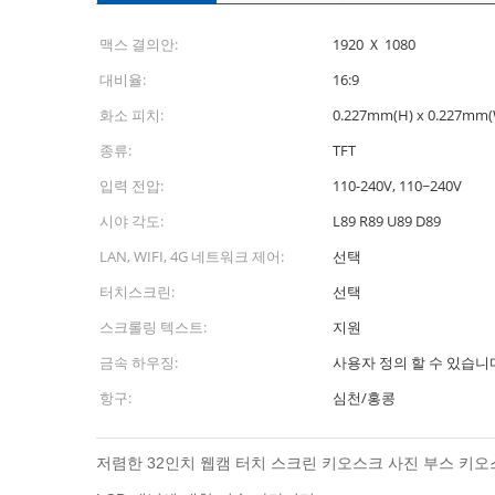
맥스 결의안:
1920 Ｘ 1080
대비율:
16:9
화소 피치:
0.227mm(H) x 0.227mm(
종류:
TFT
입력 전압:
110-240V, 110~240V
시야 각도:
L89 R89 U89 D89
LAN, WIFI, 4G 네트워크 제어:
선택
터치스크린:
선택
스크롤링 텍스트:
지원
금속 하우징:
사용자 정의 할 수 있습니
항구:
심천/홍콩
저렴한 32인치 웹캠 터치 스크린 키오스크 사진 부스 키오