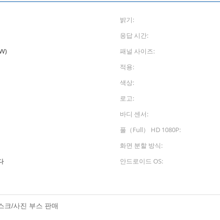
밝기:
응답 시간:
W)
패널 사이즈:
적용:
색상:
로고:
바디 센서:
풀（Full） HD 1080P:
화면 분할 방식:
다
안드로이드 OS:
스크/사진 부스 판매