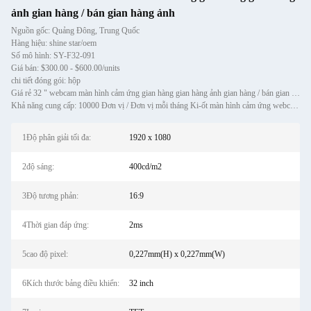
ảnh gian hàng / bán gian hàng ảnh
Nguồn gốc: Quảng Đông, Trung Quốc
Hàng hiệu: shine star/oem
Số mô hình: SY-F32-091
Giá bán: $300.00 - $600.00/units
chi tiết đóng gói: hộp
Giá rẻ 32 " webcam màn hình cảm ứng gian hàng gian hàng ảnh gian hàng / bán gian hàng ảnh
Khả năng cung cấp: 10000 Đơn vị / Đơn vị mỗi tháng Ki-ốt màn hình cảm ứng webcam 32 "giá rẻ ki-ốt buồng chụp ảnh/k
1Độ phân giải tối đa:
1920 x 1080
2độ sáng:
400cd/m2
3Độ tương phản:
16:9
4Thời gian đáp ứng:
2ms
5cao độ pixel:
0,227mm(H) x 0,227mm(W)
6Kích thước bảng điều khiển:
32 inch