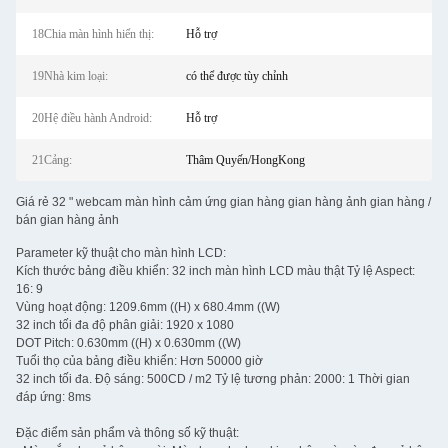
18Chia màn hình hiển thị:
Hỗ trợ
19Nhà kim loại:
có thể được tùy chỉnh
20Hệ điều hành Android:
Hỗ trợ
21Cảng:
Thâm Quyến/HongKong
Giá rẻ 32 " webcam màn hình cảm ứng gian hàng gian hàng ảnh gian hàng /
bán gian hàng ảnh
Parameter kỹ thuật cho màn hình LCD:
Kích thước bảng điều khiển: 32 inch màn hình LCD màu thật Tỷ lệ Aspect:
16: 9
Vùng hoạt động: 1209.6mm ((H) x 680.4mm ((W)
32 inch tối đa độ phân giải: 1920 x 1080
DOT Pitch: 0.630mm ((H) x 0.630mm ((W)
Tuổi thọ của bảng điều khiển: Hơn 50000 giờ
32 inch tối đa. Độ sáng: 500CD / m2 Tỷ lệ tương phản: 2000: 1 Thời gian
đáp ứng: 8ms
Đặc điểm sản phẩm và thông số kỹ thuật: