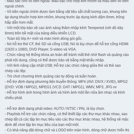
- Màu sắc cho vỏ bên ngoài: Màu bạc cho hợp kim nhôm và màu đen vỏ bên
ngoài chính.
- Vỏ bên ngoài chính được làm bằng vật liệu sắt chất lượng cao, khung bên
áp dụng khuôn hợp kim nhôm, khung trước áp dụng kính đậm 6mm, trông
hấp dẫn hơn mắt.
- Với một lớp bảo vệ cao ánh sáng thâm nhập kính Tempered (với độ dày
6mm) trên bề mặt của bảng điều khiển LCD.
- Toàn bộ lớp A+ mới và màn hình đóng gói gốc.
- Nó hỗ trợ thẻ CF, thẻ SD và cổng USB; Nó là tùy chọn để hỗ trợ cổng HDMI
(1920 x 1080), DVD Player, S-video và VGA.
- Chức năng hệ thống khóa an toàn để tránh mất thẻ nhớ flash và quảng cáo
phát nội dung, cũng có thể được bảo vệ bằng mật khẩu nhập.
- Với tính năng cập nhật USB; Hỗ trợ các chức năng giữa thẻ và thẻ sao
chép các tệp.
- Trò chơi chương trình quảng cáo tự động và tuần hoàn.
- Hỗ trợ định dạng phương tiện truyền thông: MP4 (AVI: DIVX / XVID), MPG2
(DVD: VOB / MPG2), MPEG1 (VCD: DAT / MPG1), WMV, MP3, JPG vv
- Hỗ trợ hình ảnh trong hình ảnh và hình ảnh một lần nữa âm nhạc và trình
chiếu phát.
- Hỗ trợ định dạng phát video: AUTO / NTSC / PAL là tùy chọn.
- Playlists hỗ trợ các chức năng, có thể thiết lập các thư mục khác nhau, sao
chép tất cả các tập tin mục tiêu vào các thư mục khác nhau, hệ thống sẽ mặc
định để chơi tập tin mục tiêu của bạn một một.
- Có khả năng đặt dòng chữ và LOGO trên màn hình, dòng chữ được hiển thị