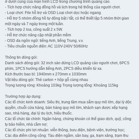
ở dưới cùng của màn hình LCD trong chương trình quảng cáo.
- Tích hợp chức năng đồng hồ và lịch trong hệ thống của người chơi.
- Loại chơi: File hỗ trợ và OSD Loại chơi dọc hoặc ngang.
- Hỗ trợ 5 nhóm đồng hồ tự động bật / tắt, có thể thiết lập 5 nhóm thời gian
một ngày và 7 ngày trong một tuần.
- Tích hợp 2 loa, công suất 2 x 5W.
- Hỗ trợ chức năng cập nhật phần mềm
- OSD đa ngôn ngữ: tiếng Anh, tiếng Trung, v.v.
- Tiêu chuẩn nguồn điện: AC 110V-240V 50/60Hz
Thông tin đóng gói:
Danh sách đóng gói: 32 inch sàn đứng LCD quảng cáo người chơi, 6PCS
phím, 1PCS hướng dẫn tiếng Anh, 2PCS điều khiển từ xa.
Kích thước bao bì: 1940mm x 270mm x 1030mm
Vật liệu đóng gói: Thẻ carton + hộp gỗ cùng nhau
Trọng lượng ròng: Khoảng 103kg Trọng lượng tổng: Khoảng 115kg
Trường hợp áp dụng:
Các tổ chức kinh doanh: Siêu thị, trung tâm mua sắm quy mô lớn, đại lý độc
quyền, chuỗi cửa hàng, bán hàng quy mô lớn, khách sạn được xếp hạng
sao, nhà hàng, đại lý du lịch, hiệu thuốc.
Các tổ chức tài chính: Ngân hàng, chứng khoán có thể giao dịch, quỹ, công
ty bảo hiểm, nhà cầm nợ;
Các tổ chức phi lợi nhuận: viễn thông, bưu điện, bệnh viện, trường học;
Các địa điểm công cộng: Tàu điện ngầm, sân bay, ga, trạm xăng, trạm thu