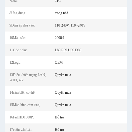
7Loại:
TFT
8Ứng dụng:
trong nhà
9Điện áp đầu vào:
110-240V, 110~240V
10Màu sắc:
2000:1
11Góc nhìn:
L89 R89 U89 D89
12Logo:
OEM
13Điều khiển mạng LAN,
Quyền mua
WIFI, 4G:
14cảm biến cơ thể:
Quyền mua
15Màn hình cảm ứng:
Quyền mua
16FullHD1080P:
Hỗ trợ
17cuộn văn bản:
Hỗ trợ