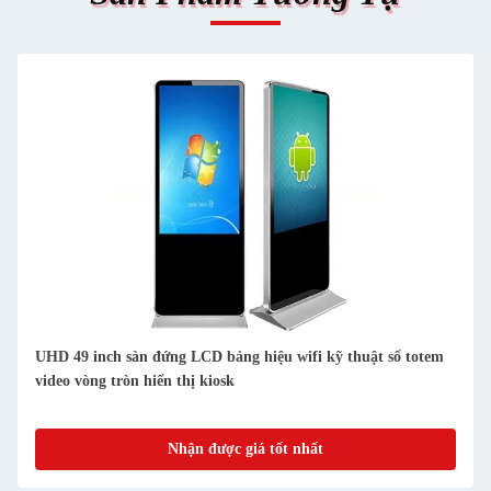
Máy phát video màn hình đa phương tiện POP LCD đứng sàn
55 inch với chức năng mạng wifi từ xa
Nhận được giá tốt nhất