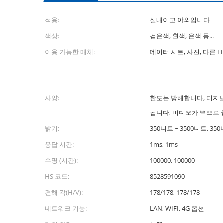
적용:
실내이고 야외입니다
색상:
검은색, 흰색, 은색 등...
이용 가능한 매체:
데이터 시트, 사진, 다른 ED
사양:
한도는 방해합니다, 디지
됩니다, 비디오가 벽으로
밝기:
350니트 ~ 3500니트, 35
응답 시간:
1ms, 1ms
수명 (시간):
100000, 100000
HS 코드:
8528591090
견해 각(H/V):
178/178, 178/178
네트워크 기능:
LAN, WIFI, 4G 옵션