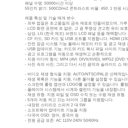
패널 수명: 50000시간 이상
55인치 밝기: 500CD/m2 콘트라스트 비율: 450: 1 반응 시간
제품 특성 및 기술 매개 변수:
- 외부 껍질은 초고품질의 금속 재료로 만들어졌으며, 가루
- LCD 화면 표면에 초 얇은, 고 광 투명성 견고한 유리 보
- 삼성, LG (한국 제조) 브랜드 LCD 패널 등을 채택합니다
- CF 카드, SD 카드 및 USB 포트를 지원합니다. HDMI (1
- 안전 잠금 시스템 기능 플래시 메모리 카드 및 광고 재생
- USB 업데이트 기능; 카드와 카드 복사 파일 사이의 기능
- 광고 프로그램을 자동으로 재생하고 순환적으로
- 지원 미디어 형식: MP4 (AVI: DIVX/XVID), MPG2 (DVD: 
- 사진 속의 사진, 그리고 다시 사진 음악과 슬라이드 쇼 재
- 비디오 재생 형식을 지원: AUTO/NTSC/PAL은 선택적입
- 재생 목록은 기능을 지원, 다른 폴더를 설정할 수 있습니
- 스크린에 롤링 캡션과 LOGO를 설정할 수 있습니다. 롤
- 플레이어 시스템에서 시계와 캘린더 기능을 내장합니다.
- 재생 유형: 지원 파일 및 OSD 수직 또는 수평 재생 유형.
- 5개의 자동 켜고 끄는 타이머 그룹을 지원합니다.
- 내장된 스티리오 스피커 2 대 5W
- 소프트웨어 업데이트 기능을 지원
- 다국어 OSD: 영어, 중국어 등
- 전원 공급 표준: AC 110V-240V 50/60Hz