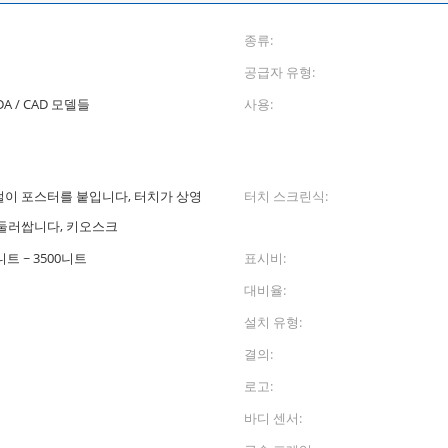
종류:
공급자 유형:
A / CAD 모델들
사용:
털이 포스터를 붙입니다, 터치가 상영
터치 스크린식:
 둘러쌉니다, 키오스크
0니트 ~ 3500니트
표시비:
대비율:
설치 유형:
결의:
로고:
바디 센서: