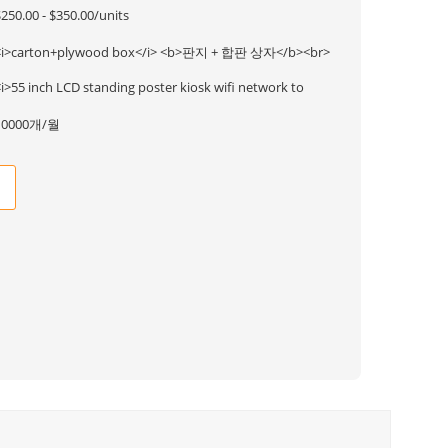
250.00 - $350.00/units
<i>carton+plywood box</i> <b>판지 + 합판 상자</b><br>
i>55 inch LCD standing poster kiosk wifi network to
10000개/월