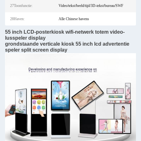
27Toonfunctie:
Video/tekst/beeld/tijd/3D-tekst/bureau/SWF
28Haven:
Alle Chinese havens
55 inch LCD-posterkiosk wifi-netwerk totem video-
lusspeler display
grondstaande verticale kiosk 55 inch lcd advertentie
speler split screen display