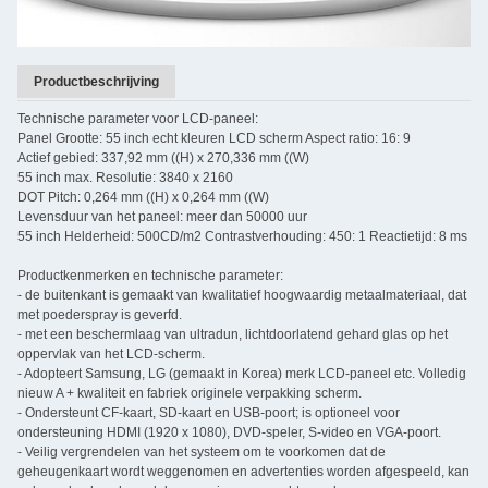
Productbeschrijving
Technische parameter voor LCD-paneel:
Panel Grootte: 55 inch echt kleuren LCD scherm Aspect ratio: 16: 9
Actief gebied: 337,92 mm ((H) x 270,336 mm ((W)
55 inch max. Resolutie: 3840 x 2160
DOT Pitch: 0,264 mm ((H) x 0,264 mm ((W)
Levensduur van het paneel: meer dan 50000 uur
55 inch Helderheid: 500CD/m2 Contrastverhouding: 450: 1 Reactietijd: 8 ms
Productkenmerken en technische parameter:
- de buitenkant is gemaakt van kwalitatief hoogwaardig metaalmateriaal, dat
met poederspray is geverfd.
- met een beschermlaag van ultradun, lichtdoorlatend gehard glas op het
oppervlak van het LCD-scherm.
- Adopteert Samsung, LG (gemaakt in Korea) merk LCD-paneel etc. Volledig
nieuw A + kwaliteit en fabriek originele verpakking scherm.
- Ondersteunt CF-kaart, SD-kaart en USB-poort; is optioneel voor
ondersteuning HDMI (1920 x 1080), DVD-speler, S-video en VGA-poort.
- Veilig vergrendelen van het systeem om te voorkomen dat de
geheugenkaart wordt weggenomen en advertenties worden afgespeeld, kan