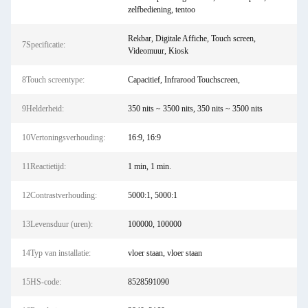
zelfbediening, tentoo
Rekbar, Digitale Affiche, Touch screen,
7Specificatie:
Videomuur, Kiosk
8Touch screentype:
Capacitief, Infrarood Touchscreen,
9Helderheid:
350 nits ~ 3500 nits, 350 nits ~ 3500 nits
10Vertoningsverhouding:
16:9, 16:9
11Reactietijd:
1 min, 1 min.
12Contrastverhouding:
5000:1, 5000:1
13Levensduur (uren):
100000, 100000
14Typ van installatie:
vloer staan, vloer staan
15HS-code:
8528591090