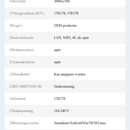
16Resolutie:
3840x2160
17Weergevenhoek (H/V):
178/178, 178/178
18Logo's:
OEM-producten
19netwerkfunctie:
LAN, WIFI, 4G als optie
20lichaamssensor:
optie
21Aanraakscherm:
optie
22Metaalkader:
Kan aangepast worden
23HD 1080P/UHD 4K:
Ondersteuning
24Zienhoek:
178/178
25Inlaatspanning:
110-240 V
26Besturingssysteem:
Standalone/Android/Win7/8/10/Linux