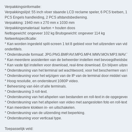
Verpakkingsinformatie:
Verpakkingslijst: 55 inch vloer staande LCD reclame speler, 6 PCS toetsen, 1
PCS Engels handleiding, 2 PCS afstandsbediening.
Verpakking: 1940 mm x 270 mm x 1030 mm
Verpakkingsmateriaal: karton + houten doos
Nettogewicht: ongeveer 102 kg Brutogewicht: ongeveer 114 kg
Netwerkspecificatie:
* Kan worden ingesteld split-screen 1 tot 8 gebied voor het uitzenden van video 
ondertitels.
* Ondersteunde formaat: JPG.PNG.BMP.AVI.MPG.MP4.WMV.MOV.MP3.WAV.TX
* Kan meerdere assistenten van de beheerder instellen met bevoegdheidsbepe
* Kan vaste tijd instellen voor download, real-time download. En blijven uitzen
* Ondersteuning van het terminal set wachtwoord, voor het beschermen van kwa
* Ondersteuning voor het wijzigen van de IP van de terminal door middel van se
* Hoog resolutie, en ondersteunt 1080P video.
* Beheersing van één of alle terminals.
* Ondersteuning 3 roll-text.
* Ondersteuning van het afspelen van bestanden en roll-text in de opgegeven tij
* Ondersteuning van het afspelen van video met aangesloten foto en roll-text.
* Kan meerdere klokken in- en uitschakelen.
* Ondersteuning van de uitzending met beperking.
* Ondersteuning voor verticaal type.
Toepasselijk veld: