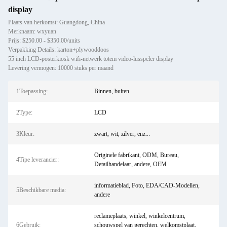
display
Plaats van herkomst: Guangdong, China
Merknaam: wxyuan
Prijs: $250.00 - $350.00/units
Verpakking Details: karton+plywooddoos
55 inch LCD-posterkiosk wifi-netwerk totem video-lusspeler display
Levering vermogen: 10000 stuks per maand
1Toepassing:
Binnen, buiten
2Type:
LCD
3Kleur:
zwart, wit, zilver, enz...
Originele fabrikant, ODM, Bureau,
4Tipe leverancier:
Detailhandelaar, andere, OEM
informatieblad, Foto, EDA/CAD-Modellen,
5Beschikbare media:
andere
reclameplaats, winkel, winkelcentrum,
6Gebruik:
schouwspel van gerechten, welkomstplaat,