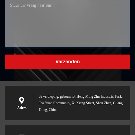
Verzenden
3e verdieping, gebouw B, Heng Ming Zhu Industrial Park,
Tao Yuan Community, Xi Xiang Street, Shen Zhen, Guang
Adres
Dong, China