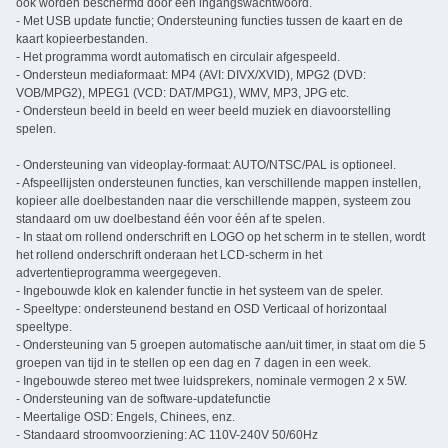
ook worden beschermd door een ingangswachtwoord.
- Met USB update functie; Ondersteuning functies tussen de kaart en de
kaart kopieerbestanden.
- Het programma wordt automatisch en circulair afgespeeld.
- Ondersteun mediaformaat: MP4 (AVI: DIVX/XVID), MPG2 (DVD:
VOB/MPG2), MPEG1 (VCD: DAT/MPG1), WMV, MP3, JPG etc.
- Ondersteun beeld in beeld en weer beeld muziek en diavoorstelling
spelen.
- Ondersteuning van videoplay-formaat: AUTO/NTSC/PAL is optioneel.
- Afspeellijsten ondersteunen functies, kan verschillende mappen instellen,
kopieer alle doelbestanden naar die verschillende mappen, systeem zou
standaard om uw doelbestand één voor één af te spelen.
- In staat om rollend onderschrift en LOGO op het scherm in te stellen, wordt
het rollend onderschrift onderaan het LCD-scherm in het
advertentieprogramma weergegeven.
- Ingebouwde klok en kalender functie in het systeem van de speler.
- Speeltype: ondersteunend bestand en OSD Verticaal of horizontaal
speeltype.
- Ondersteuning van 5 groepen automatische aan/uit timer, in staat om die 5
groepen van tijd in te stellen op een dag en 7 dagen in een week.
- Ingebouwde stereo met twee luidsprekers, nominale vermogen 2 x 5W.
- Ondersteuning van de software-updatefunctie
- Meertalige OSD: Engels, Chinees, enz.
- Standaard stroomvoorziening: AC 110V-240V 50/60Hz