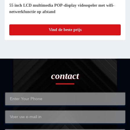
Goedkope 32" webcam touchscreen kiosk foto kiosk/foto kiosk
verkoop
Vind de beste prijs
contact