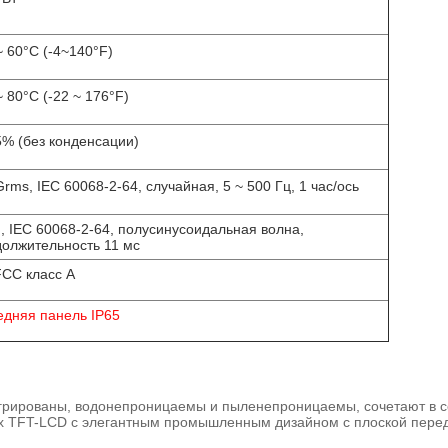
~ 60°C (-4~140°F)
~ 80°C (-22 ~ 176°F)
% (без конденсации)
Grms, IEC 60068-2-64, случайная, 5 ~ 500 Гц, 1 час/ось
, IEC 60068-2-64, полусинусоидальная волна,
олжительность 11 мс
CC класс A
дняя панель IP65
ированы, водонепроницаемы и пыленепроницаемы, сочетают в се
х TFT-LCD с элегантным промышленным дизайном с плоской передн