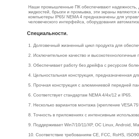
Наши промышленные ПК обеспечивают надежность, до
жидкостей, брызги и промывка, эти экраны являютс
компьютеры IP65/ NEMA 4 предназначены для управ
человеческого интерфейса, оборудования автоматиз
Специальности.
1. Долговечный жизненный цикл продукта для обеспе
2. Исключительное качество и высокотехнологичны
3. Обеспечивает работу без дрейфа с ресурсом более
4. Цельностальная конструкция, предназначенная д
5. Прочная конструкция с алюминиевой передней па
6. Соответствует стандартам NEMA 4/4x/12 и IP65.
7. Несколько вариантов монтажа (крепление VESA 75
8. Точность в приложениях с интенсивным использов
9. Поддерживает Win7/10/11/XP, ОС Linux, Android, Ma
10. Соответствие требованиям CE, FCC, RoHS, ISO90