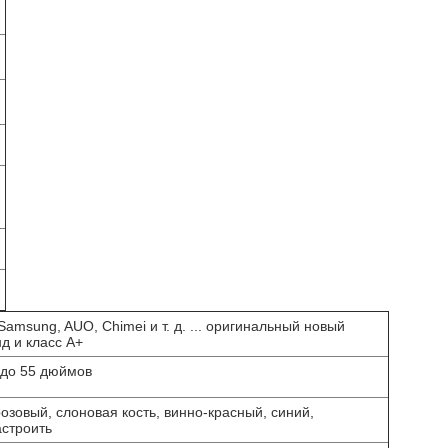
Samsung, AUO, Chimei и т. д. ... оригинальный новый
д и класс A+
 до 55 дюймов
озовый, слоновая кость, винно-красный, синий,
астроить