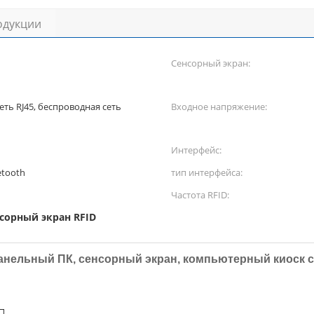
одукции
Сенсорный экран:
ть RJ45, беспроводная сеть
Входное напряжение:
Интерфейс:
uetooth
тип интерфейса:
Частота RFID:
сорный экран RFID
нельный ПК, сенсорный экран, компьютерный киоск с