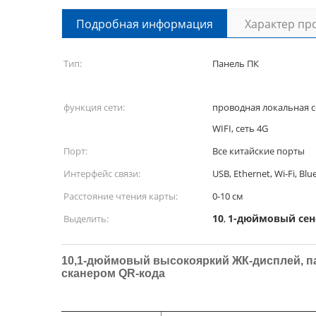
Подробная информация
Характер пр
Тип:
Панель ПК
функция сети:
проводная локальная се
WIFI, сеть 4G
Порт:
Все китайские порты
Интерфейс связи:
USB, Ethernet, Wi-Fi, Bl
Расстояние чтения карты:
0-10 см
10
1-дюймовый сен
Выделить:
,
10,1-дюймовый высокояркий ЖК-дисплей, па
сканером QR-кода