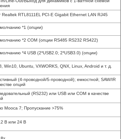
-In/Line-Out/Выход для динамиков с 1-ваттной схемой
ления
 Realtek RTL8111EL PCI-E Gigabit Ethernet LAN RJ45
молчанию *1 (опции)
умолчанию *2 COM (опции RS485 RS232 RS422)
молчанию *4 USB (2*USB2.0; 2*USB3.0) (опции)
, Win10, Ubuntu, VXWORKS, QNX, Linux, Android и т. д.
стивный (4-проводной/5-проводной); емкостной; SAW/IR
честве опций
едовательный (RS232) или USB или COM в качестве
ий
ло Мооса 7; Пропускание >75%
2 В или 24 В
 Вт