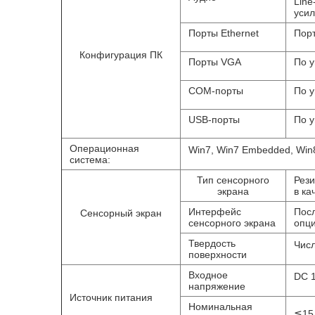
Line
уси
Порты Ethernet
Порт
Конфигурация ПК
Порты VGA
По у
COM-порты
По 
USB-порты
По у
Операционная
Win7, Win7 Embedded, Win8
система:
Тип сенсорного
Рези
экрана
в ка
Интерфейс
Посл
Сенсорный экран
сенсорного экрана
опц
Твердость
Чис
поверхности
Входное
DC 1
напряжение
Источник питания
Номинальная
≦15