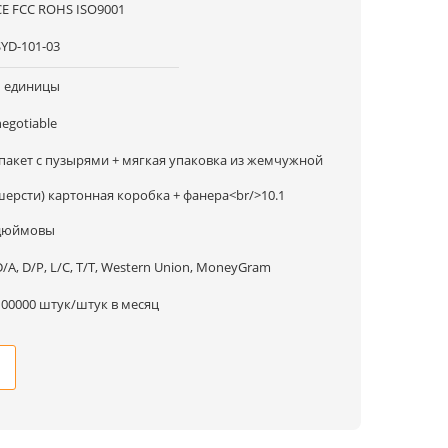
CE FCC ROHS ISO9001
SYD-101-03
1 единицы
negotiable
(пакет с пузырями + мягкая упаковка из жемчужной
шерсти) картонная коробка + фанера<br/>10.1
дюймовы
D/A, D/P, L/C, T/T, Western Union, MoneyGram
100000 штук/штук в месяц