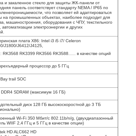
 и закаленное стекло для защиты ЖК-панели от
дняя панель соответствует стандарту NEMA / IP65 по
ленепроницаемости, что позволяет ей адаптироваться
ы на промышленных объектах, наиболее подходит для
ва, машиностроения, оборудования с ЧПУ, текстильного
, автоматизации электроэнергии и других
й.
ринская плата X86: Intel i3 i5 i7/ Celeron
0/J1800/J6412/J4125,
 RK3568 RK3399 RK3566 RK3588...... в качестве опций
ырехъядерный процессор до 5 ГГц
l Bay trail SOC
Б DDR4 SDRAM (максимум 16 ГБ)
дотельный диск 128 ГБ высокоскоростной до 3 ТБ
ионально)
оенный Wi-Fi 350 Мбит/с 802.11b/n/g, (двухдиапазонный
ль WIIF 2,4 ГГц и 5 ГГц в качестве опции)
tek HD ALC662 HD