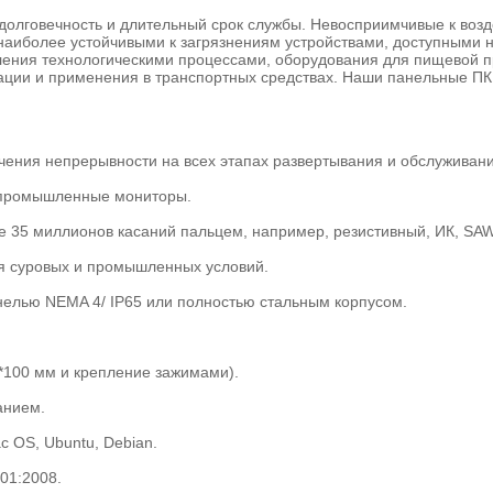
лговечность и длительный срок службы. Невосприимчивые к возде
я наиболее устойчивыми к загрязнениям устройствами, доступными
ления технологическими процессами, оборудования для пищевой 
ации и применения в транспортных средствах. Наши панельные ПК
чения непрерывности на всех этапах развертывания и обслуживани
е промышленные мониторы.
 35 миллионов касаний пальцем, например, резистивный, ИК, SAW, 
ля суровых и промышленных условий.
нелью NEMA 4/ IP65 или полностью стальным корпусом.
*100 мм и крепление зажимами).
анием.
c OS, Ubuntu, Debian.
01:2008.