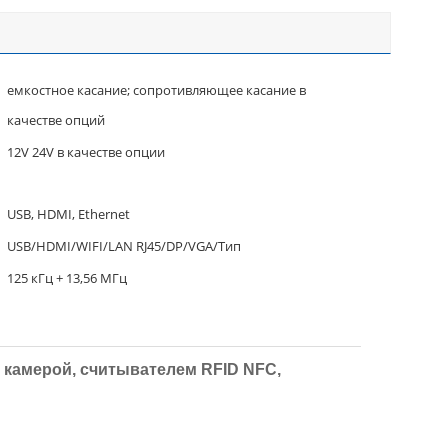
емкостное касание; сопротивляющее касание в
качестве опций
12V 24V в качестве опции
USB, HDMI, Ethernet
USB/HDMI/WIFI/LAN RJ45/DP/VGA/Тип
125 кГц + 13,56 МГц
 камерой, считывателем RFID NFC,