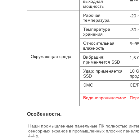
выходная
мощность
Рабочая
-20 
температура
Температура
-30 
хранения
Относительная
5~95
влажность
Окружающая среда
Вибрация:
1,5 
применяется SSD
Удар: применяется
10 G
SSD
прод
ЭМС
CE/F
Водонепроницаемость
Пере
Особенности.
Наши промышленные панельные ПК полностью интегр
сенсорных экранов в промышленных плоских панеля
4-4 x.