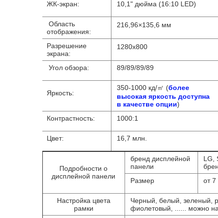
ЖК-экран:
10,1" дюйма (16:10 LED)
Область
216,96×135,6 мм
отображения:
Разрешение
1280x800
экрана:
Угол обзора:
89/89/89/89
350-1000 кд/㎡ (
более
Яркость:
высокая яркость доступна
в качестве опции
)
Контрастность:
1000:1
Цвет:
16,7 млн.
бренд дисплейной
LG, 
панели
брен
Подробности о
дисплейной панели
Размер
от 7
Настройка цвета
Черный, белый, зеленый, р
рамки
фиолетовый, ...... можно н