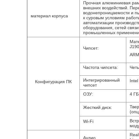
Прочная алюминиевая рама
внешних воздействий. Пере
водонепроницаемости и пы
материал корпуса
к суровым условиям работ
автоматизации производст
оборудования, сетей связи
промышленных применени
Мате
J190
Чипсет:
ARM:
Частота чипсета:
Чет
Интегрированный
Inte
Конфигурация ПК
чипсет
ОЗУ:
4 Г
Твер
Жесткий диск:
(опц
Встр
Wi-Fi
моду
Real
Аудио