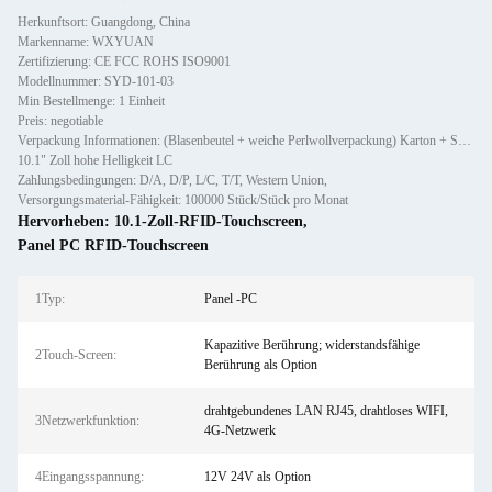
Herkunftsort: Guangdong, China
Markenname: WXYUAN
Zertifizierung: CE FCC ROHS ISO9001
Modellnummer: SYD-101-03
Min Bestellmenge: 1 Einheit
Preis: negotiable
Verpackung Informationen: (Blasenbeutel + weiche Perlwollverpackung) Karton + Sperrholzkiste
10.1" Zoll hohe Helligkeit LC
Zahlungsbedingungen: D/A, D/P, L/C, T/T, Western Union,
Versorgungsmaterial-Fähigkeit: 100000 Stück/Stück pro Monat
Hervorheben:
10.1-Zoll-RFID-Touchscreen
,
Panel PC RFID-Touchscreen
1Typ:
Panel -PC
Kapazitive Berührung; widerstandsfähige
2Touch-Screen:
Berührung als Option
drahtgebundenes LAN RJ45, drahtloses WIFI,
3Netzwerkfunktion:
4G-Netzwerk
4Eingangsspannung:
12V 24V als Option