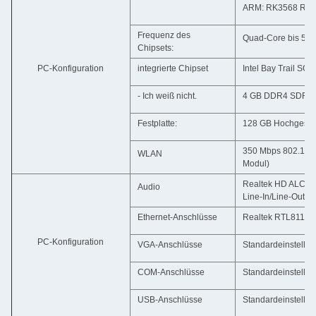
ARM: RK3568 RK
Frequenz des
Quad-Core bis 5 
Chipsets:
PC-Konfiguration
integrierte Chipset
Intel Bay Trail SOC
- Ich weiß nicht.
4 GB DDR4 SDRAM
Festplatte:
128 GB Hochgeschwi
350 Mbps 802.11b/n
WLAN
Modul)
Realtek HD ALC6
Audio
Line-In/Line-Out/S
Ethernet-Anschlüsse
Realtek RTL8111EL
PC-Konfiguration
VGA-Anschlüsse
Standardeinstellun
COM-Anschlüsse
Standardeinstell
USB-Anschlüsse
Standardeinstellu