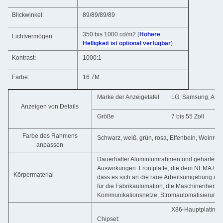
Blickwinkel:
89/89/89/89
350 bis 1000 cd/m2 (
Höhere
Lichtvermögen
Helligkeit ist optional verfügbar
)
Kontrast:
1000:1
Farbe:
16.7M
Marke der Anzeigetafel
LG, Samsung, AUO,
Anzeigen von Details
Größe
7 bis 55 Zoll
Farbe des Rahmens
Schwarz, weiß, grün, rosa, Elfenbein, Weinrot, 
anpassen
Dauerhafter Aluminiumrahmen und gehärtetes
Auswirkungen. Frontplatte, die dem NEMA / IP
Körpermaterial
dass es sich an die raue Arbeitsumgebung au
für die Fabrikautomation, die Maschinenherste
Kommunikationsnetze, Stromautomatisierung u
X86-Hauptplatine: 
Chipset: