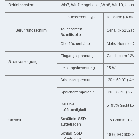
Betriebssystem:
Win7, Win7 eingebettet, Win8, Win10, Ubuntu
Touchscreen-Typ
Resistive ((4-draht
Touchscreen-
Berührungsschirm
Serial (RS232) od
Schnittstelle
Oberflächenhärte
Mohs-Nummer 7; Üb
Eingangsspannung
Gleichstrom 12V o
Stromversorgung
Leistungsbewertung
15 W
Arbeitstemperatur
-20 ~ 60 °C (-4 ~ 1
Speichertemperatur
-30 ~ 80°C (-22 ~ 
Relative
5~95% (nicht konde
Luftfeuchtigkeit
Schütteln: SSD
Umwelt
1.5 Gramm, IEC 600
aufgetragen
Schlag: SSD
10 G, IEC 60068-2