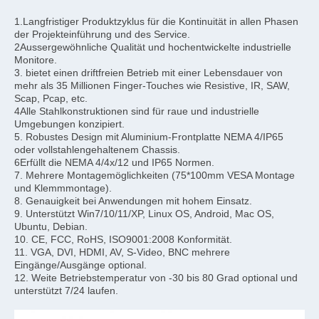
1.Langfristiger Produktzyklus für die Kontinuität in allen Phasen 
der Projekteinführung und des Service.
2Aussergewöhnliche Qualität und hochentwickelte industrielle 
Monitore.
3. bietet einen driftfreien Betrieb mit einer Lebensdauer von 
mehr als 35 Millionen Finger-Touches wie Resistive, IR, SAW, 
Scap, Pcap, etc.
4Alle Stahlkonstruktionen sind für raue und industrielle 
Umgebungen konzipiert.
5. Robustes Design mit Aluminium-Frontplatte NEMA 4/IP65 
oder vollstahlengehaltenem Chassis.
6Erfüllt die NEMA 4/4x/12 und IP65 Normen.
7. Mehrere Montagemöglichkeiten (75*100mm VESA Montage 
und Klemmmontage).
8. Genauigkeit bei Anwendungen mit hohem Einsatz.
9. Unterstützt Win7/10/11/XP, Linux OS, Android, Mac OS, 
Ubuntu, Debian.
10. CE, FCC, RoHS, ISO9001:2008 Konformität.
11. VGA, DVI, HDMI, AV, S-Video, BNC mehrere 
Eingänge/Ausgänge optional.
12. Weite Betriebstemperatur von -30 bis 80 Grad optional und 
unterstützt 7/24 laufen.