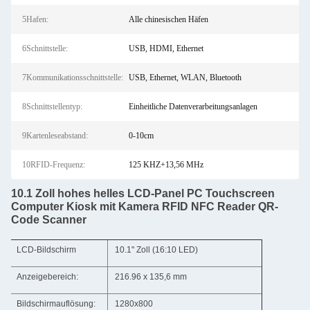
5Hafen:
Alle chinesischen Häfen
6Schnittstelle:
USB, HDMI, Ethernet
7Kommunikationsschnittstelle:
USB, Ethernet, WLAN, Bluetooth
8Schnittstellentyp:
Einheitliche Datenverarbeitungsanlagen
9Kartenleseabstand:
0-10cm
10RFID-Frequenz:
125 KHZ+13,56 MHz
10.1 Zoll hohes helles LCD-Panel PC Touchscreen
Computer Kiosk mit Kamera RFID NFC Reader QR-
Code Scanner
LCD-Bildschirm
10.1" Zoll (16:10 LED)
Anzeigebereich:
216.96 x 135,6 mm
Bildschirmauflösung:
1280x800