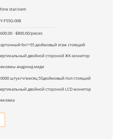
shine star/oem
SY-F55G-008
600.00 - $800.00/pieces
картонный<br/>55 дюймовый этаж стоящий
вертикальный двойной стороной ЖК-монитор
рекламы андроид меди
10000 штук/ч/месяц 55дюймовый пол стоящий
вертикальный двойной стороной LCD монитор
реклама