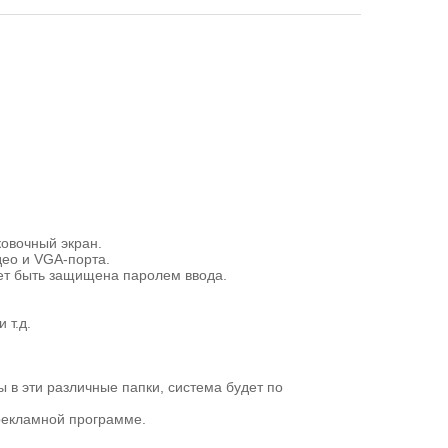
ковочный экран.
део и VGA-порта.
ет быть защищена паролем ввода.
 т.д.
 в эти различные папки, система будет по
 рекламной программе.