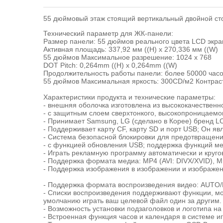
55 дюймовый этаж стоящий вертикальный двойной с
Технический параметр для ЖК-панели:
Размер панели: 55 дюймов реального цвета LCD экра
Активная площадь: 337,92 мм ((H) x 270,336 мм ((W)
55 дюймов Максимальное разрешение: 1024 x 768
DOT Pitch: 0,264mm ((H) x 0,264mm ((W)
Продолжительность работы панели: более 50000 час
55 дюймов Максимальная яркость: 300CD/м2 Контраст
Характеристики продукта и технические параметры:
- внешняя оболочка изготовлена из высококачественн
- с защитным слоем сверхтонкого, высокопроницаемог
- Принимает Samsung, LG (сделано в Корее) бренд LC
- Поддерживает карту CF, карту SD и порт USB; Он я
- Система безопасной блокировки для предотвращени
- с функцией обновления USB; поддержка функций ме
- Играть рекламную программу автоматически и круго
- Поддержка формата медиа: MP4 (AVI: DIVX/XVID),
- Поддержка изображения в изображении и изображен
- Поддержка формата воспроизведения видео: AUTO/
- Списки воспроизведения поддерживают функции, мог
умолчанию играть ваш целевой файл один за другим.
- Возможность установки подзаголовков и логотипа н
- Встроенная функция часов и календаря в системе иг