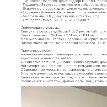
- Тип воспроизведения: файл поддержки и OSD Верти
- Поддержка 5 групп автоматического таймера включе
- Встроенное стерео с двумя динамиками, номинальн
- Поддержка функции обновления программного обе
- Многоязычный ОСД: английский, китайский и т.д.
- Стандарт питания: AC 110V-240V 50/60Hz
Информация о упаковке:
Список упаковки: 52-дюймовый LCD рекламный проигры
Размер упаковки: 1940 мм х 270 мм х 1030 мм
Материал упаковки: картон + деревянный корпус вмес
Чистая масса: около 102 кг Валовой вес: около 114 кг
Применимое поле:
Бизнес-организации: супермаркеты, крупные торговые
туристические агентства, аптеки.
Финансовые организации: банки, ценные бумаги, фон
Некоммерческие организации: телекоммуникации, поч
Общественные места: метро, аэропорты, станции, зап
билетные агентства, рынок кадров, лотерейные центр
Недвижимость: квартиры, виллы, офисы, коммерческ
Развлечения: кинотеатры, фитнес-залы, залы, клубы,