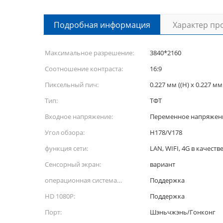
Подробная информация
Характер пр
Максимальное разрешение:
3840*2160
Соотношение контраста:
16:9
Пиксельный пич:
0.227 мм ((H) х 0.227 мм
Тип:
ТФТ
Входное напряжение:
Переменное напряжение
Угол обзора:
H178/V178
функция сети:
LAN, WIFI, 4G в качеств
Сенсорный экран:
вариант
операционная система
Поддержка
андроида:
HD 1080P:
Поддержка
Порт:
Шэньчжэнь/Гонконг