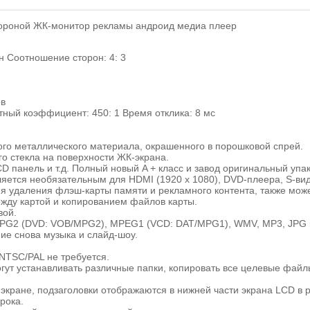
тороной ЖК-монитор рекламы андроид медиа плеер
н Соотношение сторон: 4: 3
ов
ный коэффициент: 450: 1 Время отклика: 8 мс
ого металлического материала, окрашенного в порошковой спрей.
о стекла на поверхности ЖК-экрана.
D панель и т.д. Полный новый A + класс и завод оригинальный упа
вляется необязательным для HDMI (1920 x 1080), DVD-плеера, S-ви
я удаления флэш-карты памяти и рекламного контента, также мож
жду картой и копированием файлов карты.
вой.
 MPG2 (DVD: VOB/MPG2), MPEG1 (VCD: DAT/MPG1), WMV, MP3, JPG и
ие снова музыка и слайд-шоу.
NTSC/PAL не требуется.
ут устанавливать различные папки, копировать все целевые файлы
а экране, подзаголовки отображаются в нижней части экрана LCD в
рока.