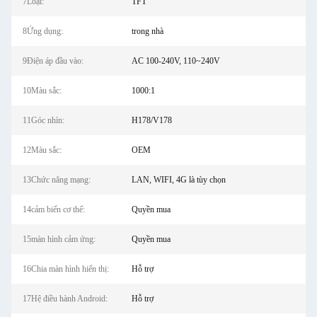
7Loại:
TFT
8Ứng dụng:
trong nhà
9Điện áp đầu vào:
AC 100-240V, 110~240V
10Màu sắc:
1000:1
11Góc nhìn:
H178/V178
12Màu sắc:
OEM
13Chức năng mạng:
LAN, WIFI, 4G là tùy chọn
14cảm biến cơ thể:
Quyền mua
15màn hình cảm ứng:
Quyền mua
16Chia màn hình hiển thị:
Hỗ trợ
17Hệ điều hành Android:
Hỗ trợ