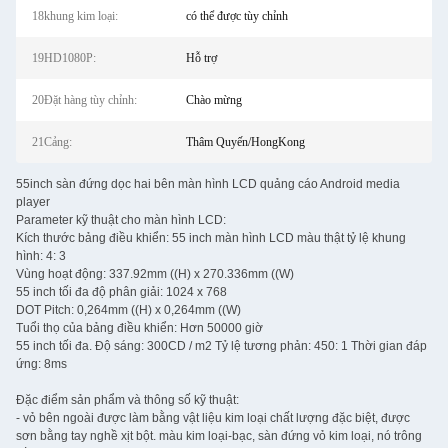
18khung kim loại:
có thể được tùy chỉnh
19HD1080P:
Hỗ trợ
20Đặt hàng tùy chỉnh:
Chào mừng
21Cảng:
Thâm Quyến/HongKong
55inch sàn đứng dọc hai bên màn hình LCD quảng cáo Android media
player
Parameter kỹ thuật cho màn hình LCD:
Kích thước bảng điều khiển: 55 inch màn hình LCD màu thật tỷ lệ khung
hình: 4: 3
Vùng hoạt động: 337.92mm ((H) x 270.336mm ((W)
55 inch tối đa độ phân giải: 1024 x 768
DOT Pitch: 0,264mm ((H) x 0,264mm ((W)
Tuổi thọ của bảng điều khiển: Hơn 50000 giờ
55 inch tối đa. Độ sáng: 300CD / m2 Tỷ lệ tương phản: 450: 1 Thời gian đáp
ứng: 8ms
Đặc điểm sản phẩm và thông số kỹ thuật:
- vỏ bên ngoài được làm bằng vật liệu kim loại chất lượng đặc biệt, được
sơn bằng tay nghề xịt bột. màu kim loại-bạc, sàn đứng vỏ kim loại, nó trông