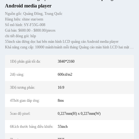
Android media player
Nguồn gốc: Quảng Đông, Trung Quốc
Hàng hiệu: shine star/oem
Số mô hình: SY-F55G-008
Giá bán: $600.00 - $800.00/pieces
chi tiết đóng gói: hộp
55inch sàn đứng dọc hai bên màn hình LCD quảng cáo Android media player
Khả năng cung cấp: 10000 mảnh/mảnh mỗi tháng Quảng cáo màn hình LCD hai mặt đứng thẳng đứng trên sàn 55 inch
1Độ phân giải tối đa:
3840*2160
2độ sáng:
600cd/m2
3Độ tương phản:
16:9
4Thời gian đáp ứng:
8ms
5cao độ pixel:
0,227mm(H) x 0,227mm(W)
6Kích thước bảng điều khiển:
55inch