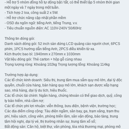
- Hỗ trợ 5 nhóm đồng hồ tự động bật / tắt, có thể thiết lập 5 nhóm thời gian
một ngày và 7 ngày trong một tuần.
- Tích hợp 2 loa, công suất 2 x 5W.
- Hỗ trợ chức năng cập nhật phần mềm
- OSD đa ngôn ngữ: tiếng Anh, tiếng Trung, v.v.
- Tiêu chuẩn nguồn điện: AC 110V-240V 50/60Hz
Thông tin đóng gói:
Danh sách đóng gói: 52 inch sàn đứng LCD quảng cáo người chơi, 6PCS
phím, 1PCS hướng dẫn tiếng Anh, 2PCS điều khiển từ xa.
Kích thước bao bì: 1940mm x 270mm x 1030mm
Vật liệu đóng gói: Thẻ carton + hộp gỗ cùng nhau
Trọng lượng ròng: Khoảng 102kg Trọng lượng tổng: Khoảng 114kg
Trường hợp áp dụng:
Các tổ chức kinh doanh: Siêu thị, trung tâm mua sắm quy mô lớn, đại lý độc
quyền, chuỗi cửa hàng, bán hàng quy mô lớn, khách sạn được xếp hạng
sao, nhà hàng, đại lý du lịch, hiệu thuốc.
Các tổ chức tài chính: Ngân hàng, chứng khoán có thể giao dịch, quỹ, công
ty bảo hiểm, nhà cầm nợ;
Các tổ chức phi lợi nhuận: viễn thông, bưu điện, bệnh viện, trường học;
Các địa điểm công cộng: Tàu điện ngầm, sân bay, ga, trạm xăng, trạm thu
phí, hiệu sách, công viên, phòng triển lãm, sân vận động, bảo tàng, trung
tâm hội nghị, đại lý vé, thị trường nhân sự, trung tâm xổ số;
Bất động sản: Căn hộ, biệt thự, văn phòng, tòa nhà thương mại, phòng mô