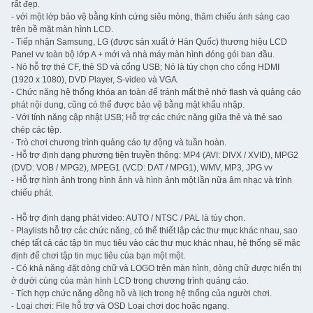
rất đẹp.
- với một lớp bảo vệ bằng kính cứng siêu mỏng, thâm chiếu ánh sáng cao
trên bề mặt màn hình LCD.
- Tiếp nhận Samsung, LG (được sản xuất ở Hàn Quốc) thương hiệu LCD
Panel vv toàn bộ lớp A + mới và nhà máy màn hình đóng gói ban đầu.
- Nó hỗ trợ thẻ CF, thẻ SD và cổng USB; Nó là tùy chọn cho cổng HDMI
(1920 x 1080), DVD Player, S-video và VGA.
- Chức năng hệ thống khóa an toàn để tránh mất thẻ nhớ flash và quảng cáo
phát nội dung, cũng có thể được bảo vệ bằng mật khẩu nhập.
- Với tính năng cập nhật USB; Hỗ trợ các chức năng giữa thẻ và thẻ sao
chép các tệp.
- Trò chơi chương trình quảng cáo tự động và tuần hoàn.
- Hỗ trợ định dạng phương tiện truyền thông: MP4 (AVI: DIVX / XVID), MPG2
(DVD: VOB / MPG2), MPEG1 (VCD: DAT / MPG1), WMV, MP3, JPG vv
- Hỗ trợ hình ảnh trong hình ảnh và hình ảnh một lần nữa âm nhạc và trình
chiếu phát.
- Hỗ trợ định dạng phát video: AUTO / NTSC / PAL là tùy chọn.
- Playlists hỗ trợ các chức năng, có thể thiết lập các thư mục khác nhau, sao
chép tất cả các tập tin mục tiêu vào các thư mục khác nhau, hệ thống sẽ mặc
định để chơi tập tin mục tiêu của bạn một một.
- Có khả năng đặt dòng chữ và LOGO trên màn hình, dòng chữ được hiển thị
ở dưới cùng của màn hình LCD trong chương trình quảng cáo.
- Tích hợp chức năng đồng hồ và lịch trong hệ thống của người chơi.
- Loại chơi: File hỗ trợ và OSD Loại chơi dọc hoặc ngang.