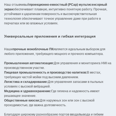
Наш отзывчивый
проекционно-емкостный (PCap) мультисенсорный
экран
обеспечивает плавную, интуитивно понятную работу. Прочная,
устойчивая к царапинам поверхность и высокочувствительная
технология обеспечивают точное управление даже при работе в
перчатках или во влажных условиях.
Универсальные приложения и гибкая интеграция
Наши
прочные моноблочные ПК
являются идеальным выбором для
любого приложения, требующего мощного и прочного компьютера.
Промышленная автоматизация:
Для управления и мониторинга HMI на
производственном участке.
Пищевая промышленность и производство напитков:
В местах,
требующих частой мойки под высоким давлением.
Логистика и складирование:
Для управления запасами в пыльных
условиях с высокой вибрацией.
Медицина и здравоохранение:
Где гигиена и надежность имеют
решающее значение.
Общественные киоски:
Для наружных зон или зон с высокой
проходимостью, где важна долговечность.
Благодаря широкому разнообразию портов ввода/вывода и гибким