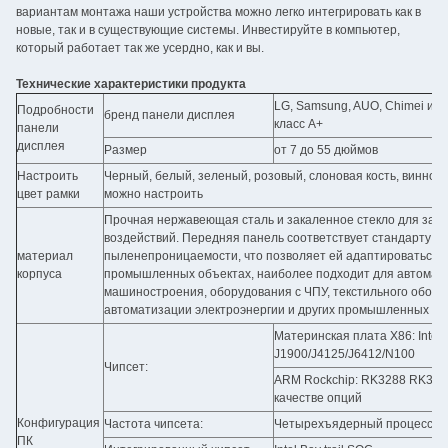
вариантам монтажа наши устройства можно легко интегрировать как в
новые, так и в существующие системы. Инвестируйте в компьютер,
который работает так же усердно, как и вы.
Технические характеристики продукта
LG, Samsung, AUO, Chimei и т.
Подробности
бренд панели дисплея
класс A+
панели
дисплея
Размер
от 7 до 55 дюймов
Настроить
Черный, белый, зеленый, розовый, слоновая кость, винно-кра
цвет рамки
можно настроить
Прочная нержавеющая сталь и закаленное стекло для защ
воздействий. Передняя панель соответствует стандарту N
материал
пыленепроницаемости, что позволяет ей адаптироваться к
корпуса
промышленных объектах, наиболее подходит для автомати
машиностроения, оборудования с ЧПУ, текстильного обору
автоматизации электроэнергии и других промышленных пр
Материнская плата X86: Intel co
J1900/J4125/J6412/N100
Чипсет:
ARM Rockchip: RK3288 RK3566
качестве опций
Конфигурация
Частота чипсета:
Четырехъядерный процессор 
ПК