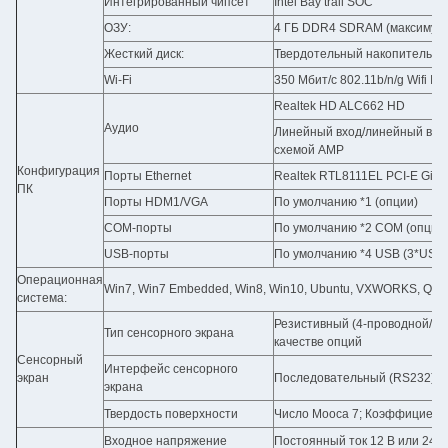
Интегрированный чипсет
Intel Bay trail SOC
ОЗУ:
4 ГБ DDR4 SDRAM (максимум 
Жесткий диск:
Твердотельный накопитель 12
Wi-Fi
350 Мбит/с 802.11b/n/g Wifi Int
Realtek HD ALC662 HD
Аудио
Линейный вход/линейный выхо
схемой AMP
Конфигурация
Порты Ethernet
Realtek RTL8111EL PCI-E Gigab
ПК
Порты HDM1/VGA
По умолчанию *1 (опции)
COM-порты
По умолчанию *2 COM (опции
USB-порты
По умолчанию *4 USB (3*USB2.
Операционная
Win7, Win7 Embedded, Win8, Win10, Ubuntu, VXWORKS, QNX, L
система:
Резистивный (4-проводной/5-п
Тип сенсорного экрана
качестве опций
Сенсорный
Интерфейс сенсорного
экран
Последовательный (RS232) и
экрана
Твердость поверхности
Число Мооса 7; Коэффициент
Входное напряжение
Постоянный ток 12 В или 24 В