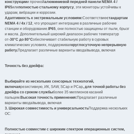
конструкции
и прочной
алюминиевой передней панели NEMA 4 /
IP65
или
полностью стальному корпусу
, эти мониторы устойчивы к
ударам, вибрации и коррозии.
Адаптивность к экстремальным условиям:
Соответствие
стандартам
NEMA 4 / 4x / 12
, что упрощает интеграцию в различные рабочие
станции и оборудование.
IP65
, они полностью защищены от пыли, брызг
и масла. Дополнительный широкий диапазон рабочих температур
от
-30°C до 80°C
обеспечивает стабильную работу в суровых
климатических условиях, поддерживая
круглосуточную непрерывную
работу.
Предлагает различные варианты ввода/вывода, включая
Точность без дрейфа:
Выбирайте из нескольких сенсорных технологий,
включая
резистивную, ИК, SAW, SCap и PCap
, для точной работы без
дрейфа со сроком службы
более 35 миллионов касаний
пальцем.
Высокая точность применения:
Предлагает различные
варианты ввода/вывода, включая
3. Широкая совместимость и универсальность
Поддержка нескольких
ОС:
Полностью совместим с широким спектром операционных систем,