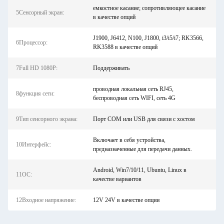
емкостное касание; сопротивляющее касание
5Сенсорный экран:
в качестве опций
J1900, J6412, N100, J1800, i3/i5/i7; RK3566,
6Процессор:
RK3588 в качестве опций
7Full HD 1080P:
Поддерживать
проводная локальная сеть RJ45,
8функция сети:
беспроводная сеть WIFI, сеть 4G
9Тип сенсорного экрана:
Порт COM или USB для связи с хостом
Включает в себя устройства,
10Интерфейс:
предназначенные для передачи данных.
Android, Win7/10/11, Ubuntu, Linux в
11ОС:
качестве вариантов
12Входное напряжение:
12V 24V в качестве опции