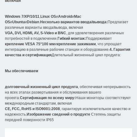
включая
Windows 7/XP/10/11
,
Linux OS
и
Android
и
Mac
OS
и
Ubuntu
и
Debian
.
Несколько вариантов ввода/вывода:
Предлагает
различные варианты ввода/вывода, включая
VGA, DVI, HDMI, AV, S-Video и BNC
, для удовлетворения различных
потребностей в подключении.
Гибкий монтаж:
Поддерживает
крепление VESA 75*100 мм
и
крепление зажимами
, что упрощает
интеграцию в различные рабочие станции и оборудование.
4. Гарантия
качества и сертификация
Длительный жизненный цикл продукта:
Мы обеспечиваем
долговечный жизненный цикл продукта
, обеспечивая непрерывность
на всех этапах развертывания и обслуживания вашего
проекта.
Сертификация по всему миру:
Наши мониторы соответствуют
международным стандартам, включая
CE, FCC, RoHS и ISO9001:2008
, гарантируя исключительное качество и
надежность.
Изображение сведений о продукте
Степень защиты
передней поверхности IP65