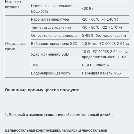
Источник
Номинальная выходная
питания
≤20 Вт
мощность
Рабочая температура
-20 ~ 60°C (-4~140°F)
Температура хранения
-30 ~ 80°C (-22 ~ 176°F)
Относительная влажность
5~95% (без конденсации)
Окружающая
Вибрация: применено SSD
1,5 Grms, IEC 60068-2-64, случ
среда
10 G, IEC 60068-2-64, полуси
Удар: применено SSD
продолжительность 11 мс
ЭМС
CE/FCC класс A
Водонепроницаемость
Передняя панель IP65
Основные преимущества продукта
1. Прочный и высокотехнологичный промышленный дизайн
Цельностальная конструкция:
Благодаря
цельностальной