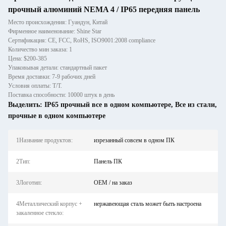
прочный алюминий NEMA 4 / IP65 передняя панель
Место происхождения: Гуандун, Китай
Фирменное наименование: Shine Star
Сертификация: CE, FCC, RoHS, ISO9001:2008 compliance
Количество мин заказа: 1
Цена: $200-385
Упаковывая детали: стандартный пакет
Время доставки: 7-9 рабочих дней
Условия оплаты: T/T.
Поставка способности: 10000 штук в день
Выделить:
IP65 прочный все в одном компьютере
,
Все из стали
,
прочные в одном компьютере
1Название продуктов:
изрезанный совсем в одном ПК
2Тип:
Панель ПК
3Логотип:
OEM / на заказ
4Металлический корпус +
нержавеющая сталь может быть настроена
закаленное стекло: