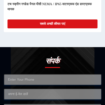
DC 12V / 24V 20W रग्ड टच पैनल पीसी ऑल-इन-वन सॉल्यूशन टिकाऊ
टच स्क्रीन के साथ
सबसे अच्छी कीमत पाएं
संपर्क