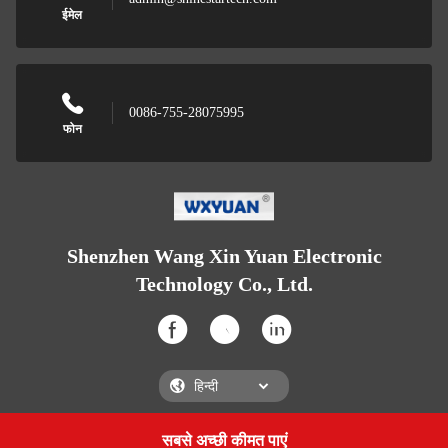
ईमेल
0086-755-28075995
फोन
Shenzhen Wang Xin Yuan Electronic
Technology Co., Ltd.
सबसे अच्छी कीमत पाएं
Get a Quote
Shenzhen Wang Xin Yuan Electronic Technology Co., Ltd.