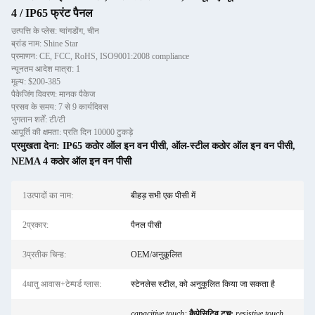
4 / IP65 फ्रंट पैनल
उत्पत्ति के प्लेस: ग्वांगडोंग, चीन
ब्रांड नाम: Shine Star
प्रमाणन: CE, FCC, RoHS, ISO9001:2008 compliance
न्यूनतम आदेश मात्रा: 1
मूल्य: $200-385
पैकेजिंग विवरण: मानक पैकेज
प्रसव के समय: 7 से 9 कार्यदिवस
भुगतान शर्तें: टी/टी
आपूर्ति की क्षमता: प्रति दिन 10000 टुकड़े
प्रमुखता देना:
IP65 कठोर ऑल इन वन पीसी
,
ऑल-स्टील कठोर ऑल इन वन पीसी
,
NEMA 4 कठोर ऑल इन वन पीसी
1उत्पादों का नाम:
बीहड़ सभी एक पीसी में
2प्रकार:
पैनल पीसी
3प्रतीक चिन्ह:
OEM/अनुकूलित
4धातु आवास+टेम्पर्ड ग्लास:
स्टेनलेस स्टील, को अनुकूलित किया जा सकता है
capacitive touch;
कैपेसिटिव टच;
resistive touch