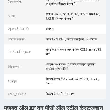
5टच स्क्रीन:
as options
विकल्प के रूप में
J1900, J6412, N100, J1800, i3/i5/i7; RK3566,
6CPU:
RK3588 विकल्प के रूप में
7पूर्ण एचडी 1080 पी:
सहायता
8नेटवर्क फ़ंक्शन:
वायर्ड LAN RJ45, वायरलेस वाईफ़ाई, 4G नेटवर्क
होस्ट के साथ संचार करने के लिए COM पोर्ट या USB
9स्पर्श स्क्रीन प्रकार:
पोर्ट
आरएस232/आरएस485/वीजीए/एचडीएम1/यूएसबी/
10इंटरफ़ेस:
आरजे45/कॉम/ऑडियो
विकल्प के रूप में Android, Win7/10/11, Ubuntu,
11ओएस:
Linux
12इनपुट वोल्टेज:
विकल्प के रूप में 12V 24V
मजबूत ऑल इन वन पीसी ऑल स्टील कंस्ट्रक्शन