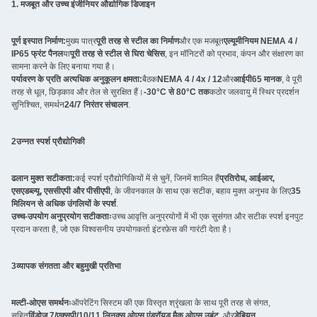
1. मजबूत और उच्च इंजीनियर औद्योगिक डिजाइन
पूर्ण इस्पात निर्माण:
मुख्य पात्र
पूरी तरह से स्टील का निर्माण
और एक मजबूत
एल्यूमीनियम NEMA 4 /
IP65 फ्रंट पैनल
या
पूरी तरह से स्टील से घिरा चेसिस
, इन मॉनिटरों को प्रभाव, कंपन और संक्षारण का
सामना करने के लिए बनाया गया है।
पर्यावरण के प्रति अत्यधिक अनुकूलन क्षमता:
बैठक
NEMA 4 / 4x / 12
और
आईपी65 मानक
, वे पूरी
तरह से धूल, छिड़काव और तेल से सुरक्षित हैं।
-30°C से 80°C तक
कठोर जलवायु में स्थिर प्रदर्शन
सुनिश्चित, समर्थन
24/7 निरंतर संचालन
.
2उन्नत स्पर्श प्रौद्योगिकी
ढलान मुक्त सटीकता:
कई स्पर्श प्रौद्योगिकियों में से चुनें, जिनमें शामिल हैं
प्रतिरोध, आईआर,
एसएडब्ल्यू, एससीएपी और पीसीएपी
, के जीवनकाल के साथ एक सटीक, बहाव मुक्त अनुभव के लिए
35
मिलियन से अधिक उंगलियों के स्पर्श
.
उच्च-उपयोग अनुप्रयोग सटीकताः
उच्च आवृत्ति अनुप्रयोगों में भी एक सुसंगत और सटीक स्पर्श इनपुट
प्रदान करता है, जो एक विश्वसनीय उपयोगकर्ता इंटरफ़ेस की गारंटी देता है।
3व्यापक संगतता और बहुमुखी प्रतिभा
मल्टी-ओएस समर्थनः
ऑपरेटिंग सिस्टम की एक विस्तृत श्रृंखला के साथ पूरी तरह से संगत,
सहित
विंडोज 7/एक्सपी/10/11
,
लिनक्स ओएस
,
एंड्रॉयड
,
मैक ओएस
,
उबंटू
, और
डेबियन
.