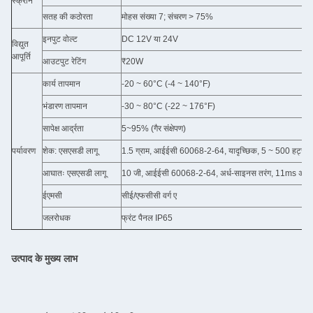
स्क्रीन
सतह की कठोरता
मोहस संख्या 7; संचरण > 75%
इनपुट वोल्ट
DC 12V या 24V
विद्युत
आपूर्ति
आउटपुट रेटिंग
₹20W
कार्य तापमान
-20 ~ 60°C (-4 ~ 140°F)
भंडारण तापमान
-30 ~ 80°C (-22 ~ 176°F)
सापेक्ष आर्द्रता
5~95% (गैर संक्षेपण)
पर्यावरण
शेक: एसएसडी लागू
1.5 ग्राम, आईईसी 60068-2-64, यादृच्छिक, 5 ~ 500 हर्ट्ज, 1
आघातः एसएसडी लागू
10 जी, आईईसी 60068-2-64, अर्ध-साइनस तरंग, 11ms अवध
ईएमसी
सीई/एफसीसी वर्ग ए
जलरोधक
फ्रंट पैनल IP65
उत्पाद के मुख्य लाभ