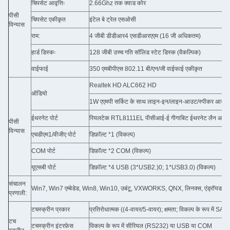
चिपसेट आवृत्तिः
2.66Ghz तक क्वाड कोर
पीसी
चिपसेट एकीकृत
इंटेल बे ट्रेल एसओसी
विन्यास
राम:
4 जीबी डीडीआर4 एसडीआरएएम (16 जी अधिकतम)
हार्ड डिस्कः
128 जीबी उच्च गति सॉलिड स्टेट डिस्क (वैकल्पिक)
वाईफाई
350 एमबीपीएस 802.11 बी/एन/जी वाईफाई एकीकृत
Realtek HD ALC662 HD
ऑडियो
1W एएमपी सर्किट के साथ लाइन-इन/लाइन-आउट/स्पीकर आउट
ईथरनेट पोर्ट
रियलटेक RTL8111EL पीसीआई-ई गीगाबिट ईथरनेट लैन आरजे4
पीसी
विन्यास
एचडीएम1/वीजीए पोर्ट
डिफ़ॉल्ट *1 (विकल्प)
COM पोर्ट
डिफ़ॉल्ट *2 COM (विकल्प)
यूएसबी पोर्ट
डिफ़ॉल्ट *4 USB (3*USB2.)0; 1*USB3.0) (विकल्प)
संचालन
Win7, Win7 एम्बेडेड, Win8, Win10, उबंटू, VXWORKS, QNX, लिनक्स, एंड्रॉयड आद
प्रणाली:
टचस्क्रीन प्रकार
प्रतिरोधात्मक ((4-वायर/5-वायर); क्षमता; विकल्प के रूप में SA
टच
टचस्क्रीन इंटरफ़ेस
विकल्प के रूप में सीरियल (RS232) या USB या COM