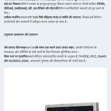
कई I/O विकल्पः
विभिन्न प्रकार के इनपुट/आउटपुट विकल्प प्रदान करता है, जिनमें शामिल हैं
वीजीए,
डीवीआई, एचडीएमआई, एवी, एस-वीडियो और बीएनसी
विभिन्न कनेक्टिविटी जरूरतों को पूरा करने के
लिए।
लचीला माउंटिंगः
समर्थन
75*100 मिमी वीईएसए माउंट
और
क्लैंपों की स्थापना
, जिससे इसे विभिन्न
कार्यस्थलों और उपकरणों में एकीकृत करना आसान हो जाता है।
4गुणवत्ता आश्वासन और प्रमाणन
लंबे उत्पाद जीवनचक्रः
हम एक
लंबे समय तक चलने वाला उत्पाद चक्र
, आपकी परियोजना के
रोलआउट और सर्विसिंग के सभी चरणों के लिए निरंतरता सुनिश्चित करना।
विश्व स्तर पर प्रमाणितः
हमारे मॉनिटर अंतरराष्ट्रीय मानकों के अनुरूप हैं, जिनमें
CE, FCC, RoHS
और ISO9001:2008
, असाधारण गुणवत्ता और विश्वसनीयता की गारंटी देता है।