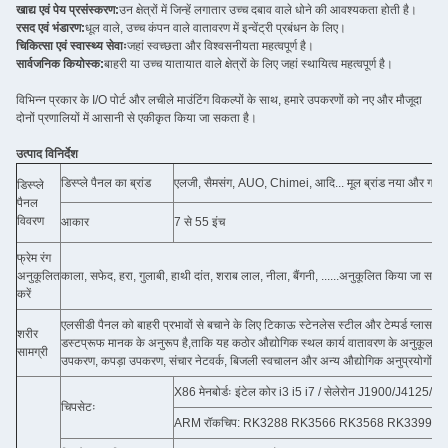
खाद्य एवं पेय प्रसंस्करण:
उन क्षेत्रों में जिन्हें लगातार उच्च दबाव वाले धोने की आवश्यकता होती है।
रसद एवं भंडारण:
धूल वाले, उच्च कंपन वाले वातावरण में इन्वेंट्री प्रबंधन के लिए।
चिकित्सा एवं स्वास्थ्य सेवाः
जहां स्वच्छता और विश्वसनीयता महत्वपूर्ण है।
सार्वजनिक कियोस्क:
बाहरी या उच्च यातायात वाले क्षेत्रों के लिए जहां स्थायित्व महत्वपूर्ण है।
विभिन्न प्रकार के I/O पोर्ट और लचीले माउंटिंग विकल्पों के साथ, हमारे उपकरणों को नए और मौजूदा
दोनों प्रणालियों में आसानी से एकीकृत किया जा सकता है।
उत्पाद विनिर्देश
डिस्प्ले पैनल का ब्रांड
एलजी, सैमसंग, AUO, Chimei, आदि... मूल ब्रांड नया और ग्रे
डिस्प्ले
पैनल
विवरण
आकार
7 से 55 इंच
फ्रेम रंग
अनुकूलित
काला, सफेद, हरा, गुलाबी, हाथी दांत, शराब लाल, नीला, बैंगनी, ......अनुकूलित किया जा सकता
करें
एलसीडी पैनल को बाहरी प्रभावों से बचाने के लिए टिकाऊ स्टेनलेस स्टील और टेम्पर्ड ग्ल
शरीर
डस्टप्रूफ मानक के अनुरूप है,ताकि यह कठोर औद्योगिक स्थल कार्य वातावरण के अनुकूल हो
सामग्री
उपकरण, कपड़ा उपकरण, संचार नेटवर्क, बिजली स्वचालन और अन्य औद्योगिक अनुप्रयोगों के 
X86 मेनबोर्डः इंटेल कोर i3 i5 i7 / सेलेरोन J1900/J4125
चिपसेटः
ARM रॉकचिप: RK3288 RK3566 RK3568 RK3399 RK3588..