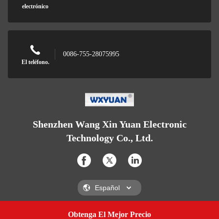
electrónico
0086-755-28075995
El teléfono.
Shenzhen Wang Xin Yuan Electronic
Technology Co., Ltd.
Obtenga El Mejor Precio
Get A Quote
Shenzhen Wang Xin Yuan Electronic Technology Co., Ltd.