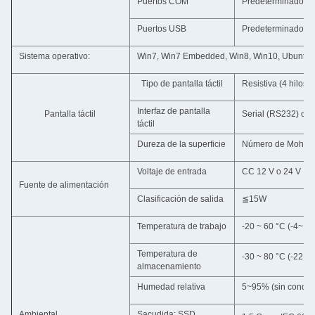
Puertos COM
Predeterminado *
Puertos USB
Predeterminado *4
Sistema operativo:
Win7, Win7 Embedded, Win8, Win10, Ubuntu, 
Tipo de pantalla táctil
Resistiva (4 hilos/
Interfaz de pantalla
Pantalla táctil
Serial (RS232) o
táctil
Dureza de la superficie
Número de Mohs 7
Voltaje de entrada
CC 12 V o 24 V
Fuente de alimentación
Clasificación de salida
≦15W
Temperatura de trabajo
-20 ~ 60 °C (-4~14
Temperatura de
-30 ~ 80 °C (-22 ~ 
almacenamiento
Humedad relativa
5~95% (sin conden
Ambiental
Sacudida: SSD