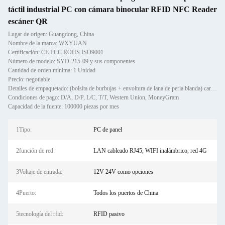
táctil industrial PC con cámara binocular RFID NFC Reader
escáner QR
Lugar de origen: Guangdong, China
Nombre de la marca: WXYUAN
Certificación: CE FCC ROHS ISO9001
Número de modelo: SYD-215-09 y sus componentes
Cantidad de orden mínima: 1 Unidad
Precio: negotiable
Detalles de empaquetado: (bolsita de burbujas + envoltura de lana de perla blanda) cartón + caja de madera contrachapada
Condiciones de pago: D/A, D/P, L/C, T/T, Western Union, MoneyGram
Capacidad de la fuente: 100000 piezas por mes
1Tipo:
PC de panel
2función de red:
LAN cableado RJ45, WIFI inalámbrico, red 4G
3Voltaje de entrada:
12V 24V como opciones
4Puerto:
Todos los puertos de China
5tecnología del rfid:
RFID pasivo