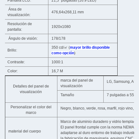
Pantalla LCD:
21,5" pulgadas (16:9 LED)
Área de
476,64x268,11 mm
visualización:
Resolución de
1920x1080
pantalla:
Ángulo de visión:
178/178
350 cd/㎡ (
mayor brillo disponible
Brillo:
como opción
)
Contraste:
1000:1
Color:
16,7 M
marca del panel de
LG, Samsung, AUO, 
visualización
Detalles del panel de
visualización
Tamaño
7 pulgadas a 55 p
Personalizar el color del
Negro, blanco, verde, rosa, marfil, rojo vino, azu
marco
Marco de aluminio duradero y vidrio templado 
El panel frontal cumple con la norma NEMA / I
material del cuerpo
adaptarse al duro entorno de trabajo industria
la fabricación de maquinaria, equipos CNC, eq