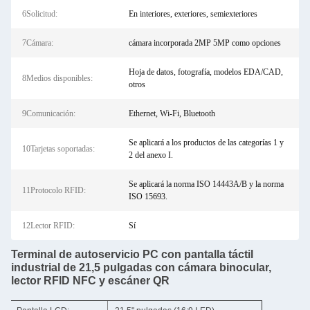
6Solicitud:
En interiores, exteriores, semiexteriores
7Cámara:
cámara incorporada 2MP 5MP como opciones
Hoja de datos, fotografía, modelos EDA/CAD,
8Medios disponibles:
otros
9Comunicación:
Ethernet, Wi-Fi, Bluetooth
Se aplicará a los productos de las categorías 1 y
10Tarjetas soportadas:
2 del anexo I.
Se aplicará la norma ISO 14443A/B y la norma
11Protocolo RFID:
ISO 15693.
12Lector RFID:
Sí
Terminal de autoservicio PC con pantalla táctil
industrial de 21,5 pulgadas con cámara binocular,
lector RFID NFC y escáner QR