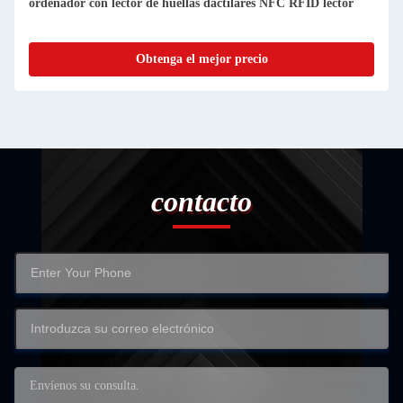
ordenador con lector de huellas dactilares NFC RFID lector
Obtenga el mejor precio
contacto