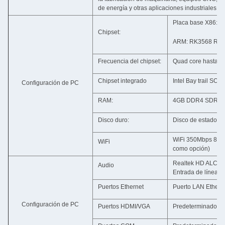
de energía y otras aplicaciones industriales.
Placa base X86: In
Chipset:
ARM: RK3568 RK33
Frecuencia del chipset:
Quad core hasta 5
Chipset integrado
Intel Bay trail SOC
Configuración de PC
RAM:
4GB DDR4 SDRAM 
Disco duro:
Disco de estado só
WiFi 350Mbps 802.1
WiFi
como opción)
Realtek HD ALC6
Audio
Entrada de línea/S
Puertos Ethernet
Puerto LAN Ethern
Configuración de PC
Puertos HDMI/VGA
Predeterminado *1