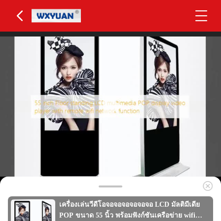
เครื่องเล่นวีดีโอจอจอจอจอจอจอ LCD มัลติมีเดีย
POP ขนาด 55 นิ้ว พร้อมฟังก์ชันเครือข่าย wifi