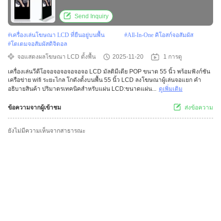
ระยะไกล
Send Inquiry
#
เครื่องเล่นโฆษณา LCD ที่ยืนอยู่บนพื้น
#
All-In-One คิโอสก์จอสัมผัส
#
โตเตมจอสัมผัสดิจิตอล
จอแสดงผลโฆษณา LCD ตั้งพื้น
2025-11-20
1 การดู
เครื่องเล่นวีดีโอจอจอจอจอจอจอ LCD มัลติมีเดีย POP ขนาด 55 นิ้ว พร้อมฟังก์ชัน
เครือข่าย wifi ระยะไกล โกดังตั้งบนพื้น 55 นิ้ว LCD ลงโฆษณาผู้เล่นจอแยก คํา
อธิบายสินค้า ปริมาตรเทคนิคสําหรับแผ่น LCD:ขนาดแผ่น...
ดูเพิ่มเติม
ข้อความจากผู้เข้าชม
ส่งข้อความ
ยังไม่มีความเห็นจากสาธารณะ