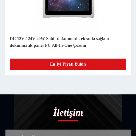
Seri RS232 / USB / COM Arayüzlü Fansız Dayanıklı Panel PC,
IP65/NEMA 4X Standartları
En İyi Fiyatı Bulun
İletişim