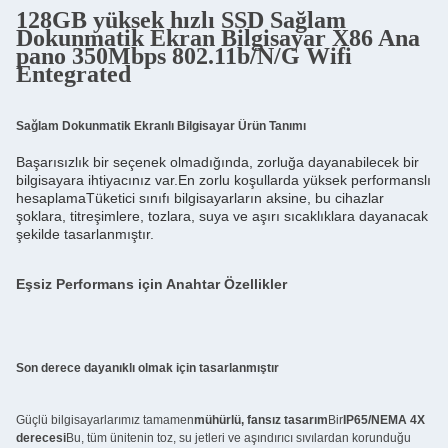
128GB yüksek hızlı SSD Sağlam
Dokunmatik Ekran Bilgisayar X86 Ana
pano 350Mbps 802.11b/N/G Wifi
Entegrated
Sağlam Dokunmatik Ekranlı Bilgisayar Ürün Tanımı
Başarısızlık bir seçenek olmadığında, zorluğa dayanabilecek bir 
bilgisayara ihtiyacınız var.En zorlu koşullarda yüksek performanslı 
hesaplamaTüketici sınıfı bilgisayarların aksine, bu cihazlar 
şoklara, titreşimlere, tozlara, suya ve aşırı sıcaklıklara dayanacak 
şekilde tasarlanmıştır.
Eşsiz Performans için Anahtar Özellikler
Son derece dayanıklı olmak için tasarlanmıştır
Güçlü bilgisayarlarımız tamamen
mühürlü, fansız tasarım
Bir
IP65/NEMA 4X
derecesi
Bu, tüm ünitenin toz, su jetleri ve aşındırıcı sıvılardan korunduğu