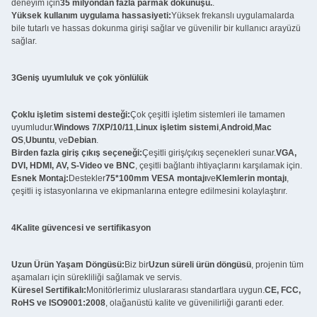
deneyim için
35 milyondan fazla parmak dokunuşu.
.
Yüksek kullanım uygulama hassasiyeti:
Yüksek frekanslı uygulamalarda
bile tutarlı ve hassas dokunma girişi sağlar ve güvenilir bir kullanıcı arayüzü
sağlar.
3Geniş uyumluluk ve çok yönlülük
Çoklu işletim sistemi desteği:
Çok çeşitli işletim sistemleri ile tamamen
uyumludur.
Windows 7/XP/10/11
,
Linux işletim sistemi
,
Android
,
Mac
OS
,
Ubuntu
, ve
Debian
.
Birden fazla giriş çıkış seçeneği:
Çeşitli giriş/çıkış seçenekleri sunar.
VGA,
DVI, HDMI, AV, S-Video ve BNC
, çeşitli bağlantı ihtiyaçlarını karşılamak için.
Esnek Montaj:
Destekler
75*100mm VESA montajı
ve
Klemlerin montajı
,
çeşitli iş istasyonlarına ve ekipmanlarına entegre edilmesini kolaylaştırır.
4Kalite güvencesi ve sertifikasyon
Uzun Ürün Yaşam Döngüsü:
Biz bir
Uzun süreli ürün döngüsü
, projenin tüm
aşamaları için sürekliliği sağlamak ve servis.
Küresel Sertifikalı:
Monitörlerimiz uluslararası standartlara uygun.
CE, FCC,
RoHS ve ISO9001:2008
, olağanüstü kalite ve güvenilirliği garanti eder.