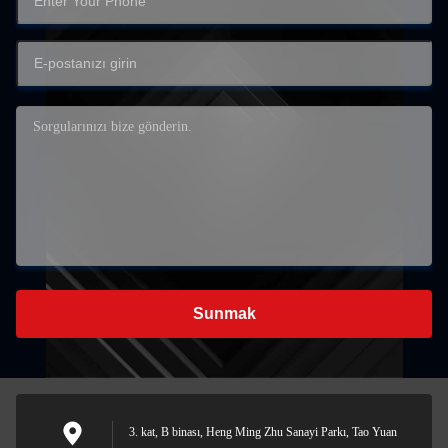
Sunmak
3. kat, B binası, Heng Ming Zhu Sanayi Parkı, Tao Yuan