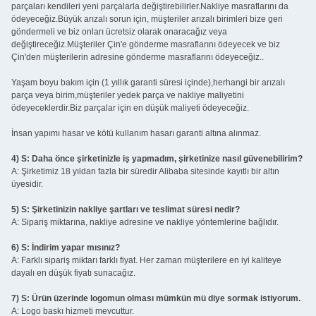
parçaları kendileri yeni parçalarla değiştirebilirler.Nakliye masraflarını da
ödeyeceğiz.Büyük arızalı sorun için, müşteriler arızalı birimleri bize geri
göndermeli ve biz onları ücretsiz olarak onaracağız veya
değiştireceğiz.Müşteriler Çin'e gönderme masraflarını ödeyecek ve biz
Çin'den müşterilerin adresine gönderme masraflarını ödeyeceğiz..
Yaşam boyu bakım için (1 yıllık garanti süresi içinde),herhangi bir arızalı
parça veya birim,müşteriler yedek parça ve nakliye maliyetini
ödeyeceklerdir.Biz parçalar için en düşük maliyeti ödeyeceğiz.
İnsan yapımı hasar ve kötü kullanım hasarı garanti altına alınmaz.
4) S: Daha önce şirketinizle iş yapmadım, şirketinize nasıl güvenebilirim?
A: Şirketimiz 18 yıldan fazla bir süredir Alibaba sitesinde kayıtlı bir altın
üyesidir.
5) S: Şirketinizin nakliye şartları ve teslimat süresi nedir?
A: Sipariş miktarına, nakliye adresine ve nakliye yöntemlerine bağlıdır.
6) S: İndirim yapar mısınız?
A: Farklı sipariş miktarı farklı fiyat. Her zaman müşterilere en iyi kaliteye
dayalı en düşük fiyatı sunacağız.
7) S: Ürün üzerinde logomun olması mümkün mü diye sormak istiyorum.
A: Logo baskı hizmeti mevcuttur.