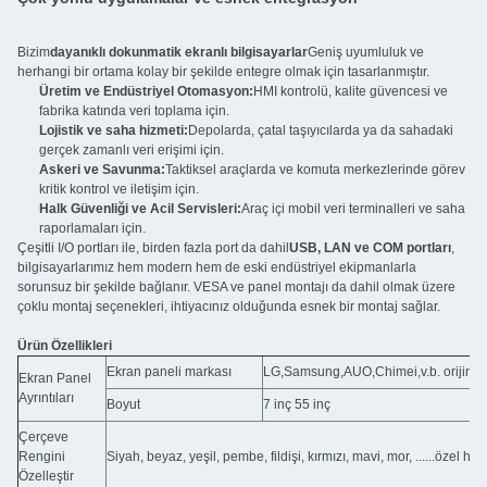
Bizim
dayanıklı dokunmatik ekranlı bilgisayarlar
Geniş uyumluluk ve
herhangi bir ortama kolay bir şekilde entegre olmak için tasarlanmıştır.
Üretim ve Endüstriyel Otomasyon:
HMI kontrolü, kalite güvencesi ve
fabrika katında veri toplama için.
Lojistik ve saha hizmeti:
Depolarda, çatal taşıyıcılarda ya da sahadaki
gerçek zamanlı veri erişimi için.
Askeri ve Savunma:
Taktiksel araçlarda ve komuta merkezlerinde görev
kritik kontrol ve iletişim için.
Halk Güvenliği ve Acil Servisleri:
Araç içi mobil veri terminalleri ve saha
raporlamaları için.
Çeşitli I/O portları ile, birden fazla port da dahil
USB, LAN ve COM portları
,
bilgisayarlarımız hem modern hem de eski endüstriyel ekipmanlarla
sorunsuz bir şekilde bağlanır. VESA ve panel montajı da dahil olmak üzere
çoklu montaj seçenekleri, ihtiyacınız olduğunda esnek bir montaj sağlar.
Ürün Özellikleri
Ekran paneli markası
LG,Samsung,AUO,Chimei,v.b. orijinal
Ekran Panel
Ayrıntıları
Boyut
7 inç 55 inç
Çerçeve
Rengini
Siyah, beyaz, yeşil, pembe, fildişi, kırmızı, mavi, mor, ......özel hale 
Özelleştir