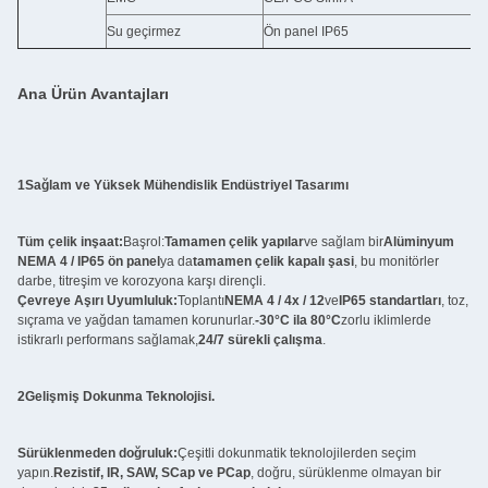
Su geçirmez
Ön panel IP65
Ana Ürün Avantajları
1Sağlam ve Yüksek Mühendislik Endüstriyel Tasarımı
Tüm çelik inşaat:
Başrol:
Tamamen çelik yapılar
ve sağlam bir
Alüminyum
NEMA 4 / IP65 ön panel
ya da
tamamen çelik kapalı şasi
, bu monitörler
darbe, titreşim ve korozyona karşı dirençli.
Çevreye Aşırı Uyumluluk:
Toplantı
NEMA 4 / 4x / 12
ve
IP65 standartları
, toz,
sıçrama ve yağdan tamamen korunurlar.
-30°C ila 80°C
zorlu iklimlerde
istikrarlı performans sağlamak,
24/7 sürekli çalışma
.
2Gelişmiş Dokunma Teknolojisi.
Sürüklenmeden doğruluk:
Çeşitli dokunmatik teknolojilerden seçim
yapın.
Rezistif, IR, SAW, SCap ve PCap
, doğru, sürüklenme olmayan bir