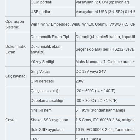
COM portları
Varsayılan *2 COM (opsiyonlar)
USB portları
Varsayılan *4 USB (3*USB2).01*USB3.
Operasyon
Win7, Win7 Embedded, Win8, Win10, Ubuntu, VXWORKS, QNX, L
Sistemi:
Dokunmatik Ekran Tipi
Dirençli ((4-kable/5-kable); kapasitif
Dokunmatik
Dokunmatik ekran
Seçenek olarak seri (RS232) veya 
Ekran
arayüzü
Yüzey Sertliği
Mohs Numarası 7; Öteleme oranı > 7
Giriş Voltajı
DC 12V veya 24V
Güç kaynağı
Çıktı derecesi
20W
Çalışma sıcaklığı
-20 ~ 60°C (-4 ~ 140°F)
Depolama sıcaklığı
-30 ~ 80°C (-22 ~ 176°F)
Nitelikli nem
5 ~ 95% (Kondanslanmamış)
Çevre
Shake: SSD uygulanır
1.5 Grms, IEC 60068-2-64, rastgele, 5
Şok: SSD uygulanır
10 G, IEC 60068-2-64, Yarım sinüs dal
EMC
CE/FCC Sınıf A