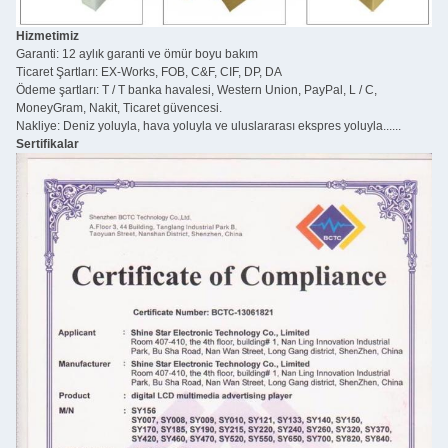
Hizmetimiz
Garanti: 12 aylık garanti ve ömür boyu bakım
Ticaret Şartları: EX-Works, FOB, C&F, CIF, DP, DA
Ödeme şartları: T / T banka havalesi, Western Union, PayPal, L / C,
MoneyGram, Nakit, Ticaret güvencesi.
Nakliye: Deniz yoluyla, hava yoluyla ve uluslararası ekspres yoluyla......
Sertifikalar