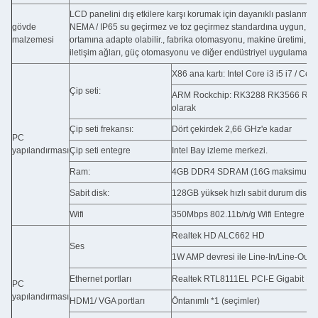
LCD panelini dış etkilere karşı korumak için dayanıklı paslanmaz 
gövde
NEMA / IP65 su geçirmez ve toz geçirmez standardına uygun,Böy
malzemesi
ortamına adapte olabilir., fabrika otomasyonu, makine üretimi, CN
iletişim ağları, güç otomasyonu ve diğer endüstriyel uygulamalar
X86 ana kartı: Intel Core i3 i5 i7 / 
Çip seti:
ARM Rockchip: RK3288 RK3566 RK35
olarak
Çip seti frekansı:
Dört çekirdek 2,66 GHz'e kadar
PC
yapılandırması
Çip seti entegre
Intel Bay izleme merkezi.
Ram:
4GB DDR4 SDRAM (16G maksimum)
Sabit disk:
128GB yüksek hızlı sabit durum diski (
Wifi
350Mbps 802.11b/n/g Wifi Entegre
Realtek HD ALC662 HD
Ses
1W AMP devresi ile Line-In/Line-Out/
Ethernet portları
Realtek RTL8111EL PCI-E Gigabit Eth
PC
yapılandırması
HDM1/ VGA portları
Öntanımlı *1 (seçimler)