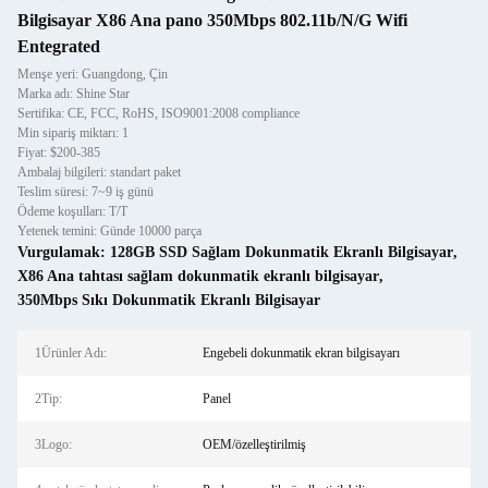
Bilgisayar X86 Ana pano 350Mbps 802.11b/N/G Wifi
Entegrated
Menşe yeri: Guangdong, Çin
Marka adı: Shine Star
Sertifika: CE, FCC, RoHS, ISO9001:2008 compliance
Min sipariş miktarı: 1
Fiyat: $200-385
Ambalaj bilgileri: standart paket
Teslim süresi: 7~9 iş günü
Ödeme koşulları: T/T
Yetenek temini: Günde 10000 parça
Vurgulamak:
128GB SSD Sağlam Dokunmatik Ekranlı Bilgisayar
,
X86 Ana tahtası sağlam dokunmatik ekranlı bilgisayar
,
350Mbps Sıkı Dokunmatik Ekranlı Bilgisayar
1Ürünler Adı:
Engebeli dokunmatik ekran bilgisayarı
2Tip:
Panel
3Logo:
OEM/özelleştirilmiş