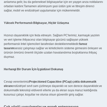
anlamına gelir, bu da geleneksel bilgisayarlar için en yaygın arıza noktalarını
ortadan kaldırır.Tamamen alüminyum şasi üstün şok ve titreşim direnci
sağlar, mobil ve endüstriyel uygulamalar için mükemmeldir.
Yüksek Performanslı Bilgisayar, Hiçbir Uzlaşma
Hızınızı dayanıklılık için feda etmeyin. Sağlam PC'lerimiz, karmaşık yazılım
ve veri işleme ihtiyacınız olan bilgisayar gücünü sağlayan yüksek
performanslı Intel işlemcileri tarafından desteklenmektedir.
fansız
tasarım
sessiz çalışmayı sağlar ve kirleticilerin sisteme girmesini önleyen ve
ürünün ömrünü önemli ölçüde uzatan havalandırma boşluklarına ihtiyaç
duymaz.
Herhangi Bir Durum İçin İçgüdüsel Dokunuş
Cevap verenlerimiz
Projectioned Capacitive (PCap) çoklu dokunmatik
ekran
endüstriyel sınıf cam çizilmeye dayanıklı ve son derece dayanıklıdır.ve
dokunmatik teknoloji eldivenli ellerle ya da ekran suya maruz kaldığında
kusursuz çalışır, koşullar ne olursa olsun güvenilir giriş sağlar.
Çok yönlü uygulamalar ve esnek entegrasyon