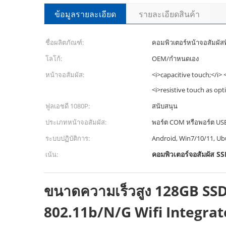
ข้อมูลรายละเอียด
รายละเอียดสินค้า
ชื่อผลิตภัณฑ์:
คอมพิวเตอร์หน้าจอสัมผัสท
โลโก้:
OEM/กำหนดเอง
หน้าจอสัมผัส:
<i>capacitive touch;</i>
<i>resistive touch as opt
ฟูลเอชดี 1080P:
สนับสนุน
ประเภทหน้าจอสัมผัส:
พอร์ต COM หรือพอร์ต USB 
ระบบปฏิบัติการ:
Android, Win7/10/11, Ubu
คอมพิวเตอร์จอสัมผัส 
เน้น:
ขนาดความเร็วสูง 128GB SSD
802.11b/N/G Wifi Integra