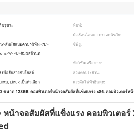
ี่ขรุขระ
พิมพ์:
ตัวเรือนโลหะ + กระจกนิรภัย:
 <b>สัมผัสแบบคาปาซิทีฟ;</b>
ซีพียู:
ions</i> <b>สัมผัสต้านท
ฟังก์ชันเครือข่าย:
เพื่อสื่อสารกับโฮสต์
ส่วนต่อประสาน:
ntu, Linux เป็นตัวเลือก
แรงดันไฟฟ้าอินพุต:
SSD ขนาด 128GB
คอมพิวเตอร์หน้าจอสัมผัสที่แข็งแกร่ง x86
คอมพิวเตอร์หน
,
,
 หน้าจอสัมผัสที่แข็งแรง คอมพิวเต
ted