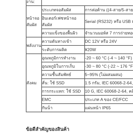
งาน:
ประเภทจอสัมผัส
การต่อต้าน ((4-สาย/5-สาย)
หน้าจอ
อินเตอร์เฟซหน้าจอ
Serial (RS232) หรือ USB 
สัมผัส
สัมผัส
ความแข็งของพื้นผิว
จํานวนมอห์ส 7 การถ่ายท
ความดันทางเข้า
DC 12V หรือ 24V
พลังงาน
ระดับการผลิต
¥20W
อุณหภูมิการทํางาน
-20 ~ 60 °C (-4 ~ 140 °F)
อุณหภูมิในการเก็บ
-30 ~ 80 °C (-22 ~ 176 °F
ความชื้นสัมพัทธ์
5~95% (ไม่ผสมผสม)
สังคม
สั่น: ใช้ SSD
1.5 กรัม, IEC 60068-2-64,
การกระแทก: ใช้ SSD
10 G, IEC 60068-2-64, คล
EMC
ประเภท A ของ CE/FCC
กันน้ํา
แผ่นหน้า IP65
ข้อดีสําคัญของสินค้า