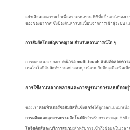
อย่าเสียสละความเร็วเพื่อความทนทาน พีซีที่แข็งแกร่งของเร
ของช่องอากาศ ซึ่งป้องกันสารปนเปื้อนจากการเข้าสู่ระบบ แ
การสัมผัสโดยสัญชาตญาณ สําหรับสถานการณ์ใด ๆ
การตอบสนองของเรา
หน้าจอ multi-touch แบบคัดลอกความ
เทคโนโลยีสัมผัสทํางานอย่างสมบูรณ์แบบกับมือถุงมือหรือเมื่อจ
การใช้งานหลากหลายและการบูรณาการแบบยืดหยุ่
ของเรา
คอมพิวเตอร์จอสัมผัสที่แข็งแกร่ง
ได้ถูกออกแบบมาเพื่
การผลิตและอุตสาหกรรมอัตโนมัติ:
สําหรับการควบคุม HMI
โลจิสติกส์และบริการสนาม:
สําหรับการเข้าถึงข้อมูลในเวล