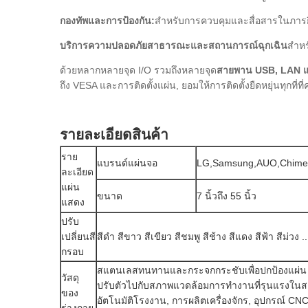
กองทัพและการป้องกัน:
สําหรับการควบคุมและสื่อสารในภารก
บริการความปลอดภัยสาธารณะและสถานการณ์ฉุกเฉิน
สําห
ด้วยหลากหลายจุด I/O รวมถึงหลายจุด
สายพาน USB, LAN 
ถึง VESA และการติดตั้งแผ่น, ยอมให้การติดตั้งยืดหยุ่นทุกที่ที
รายละเอียดสินค้า
ราย
แบรนด์แผ่นจอ
LG,Samsung,AUO,Chimei เ
ละเอียด
แผ่น
ขนาด
7 นิ้วถึง 55 นิ้ว
แสดง
ปรับ
เปลี่ยนสี
สีดํา สีขาว สีเขียว สีชมพู สีช้าง สีแดง สีฟ้า สีม่วง 
กรอบ
สแตนเลสทนทานและกระจกกระชับเพื่อปกป้องแผ่น
วัสดุ
ปรับตัวไปกับสภาพแวดล้อมการทํางานที่รุนแรงในสถา
ของ
อัตโนมัติโรงงาน, การผลิตเครื่องจักร, อุปกรณ์ CNC,