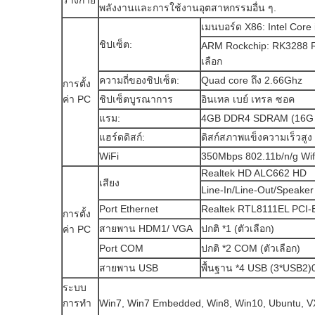
ร่างกาย
พลังงานและการใช้งานอุตสาหกรรมอื่น ๆ.
เมนบอร์ด X86: Intel Core
ชิปเซ็ต:
ARM Rockchip: RK3288 R
เลือก
ความถี่ของชิปเซ็ต:
Quad core ถึง 2.66Ghz
การตั้ง
ค่า PC
ชิปเซ็ตบูรณาการ
อินเทล เบย์ เทรล ซอค
แรม:
4GB DDR4 SDRAM (16G ส
แฮร์ดดิสก์:
ดิสก์สภาพแข็งความเร็วสูง 
WiFi
350Mbps 802.11b/n/g Wif
Realtek HD ALC662 HD
เสียง
Line-In/Line-Out/Speake
Port Ethernet
Realtek RTL8111EL PCI-E
การตั้ง
สายพาน HDM1/ VGA
ปกติ *1 (ตัวเลือก)
ค่า PC
Port COM
ปกติ *2 COM (ตัวเลือก)
สายพาน USB
พื้นฐาน *4 USB (3*USB2)0
ระบบ
การทํา
Win7, Win7 Embedded, Win8, Win10, Ubuntu, V