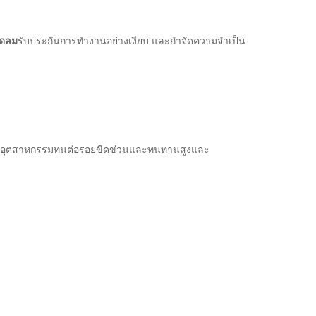
ัดลม
รับประกันการทํางานอย่างเงียบ และกําจัดความจําเป็น
ะเภทอุตสาหกรรมทนต่อรอยขีดข่วนและทนทานสูงและ