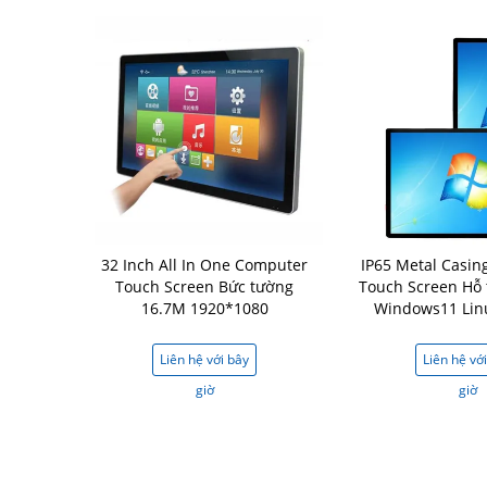
32 Inch All In One Computer
IP65 Metal Casing
Touch Screen Bức tường
Touch Screen Hỗ 
16.7M 1920*1080
Windows11 Lin
Liên hệ với bây
Liên hệ vớ
giờ
giờ