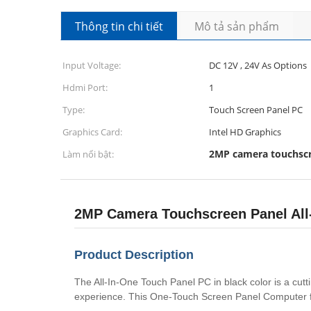
Thông tin chi tiết
Mô tả sản phẩm
Input Voltage:
DC 12V , 24V As Options
Hdmi Port:
1
Type:
Touch Screen Panel PC
Graphics Card:
Intel HD Graphics
2MP camera touchscr
Làm nổi bật:
2MP Camera Touchscreen Panel All-
Product Description
The All-In-One Touch Panel PC in black color is a cutt
experience. This One-Touch Screen Panel Computer fea