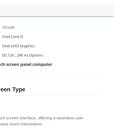
15 Inch
Intel Core I5
Intel UHD Graphics
DC 12V , 24V As Options
ouch screen panel computer
reen Type
uch screen interface, offering a seamless user
sive touch interactions.