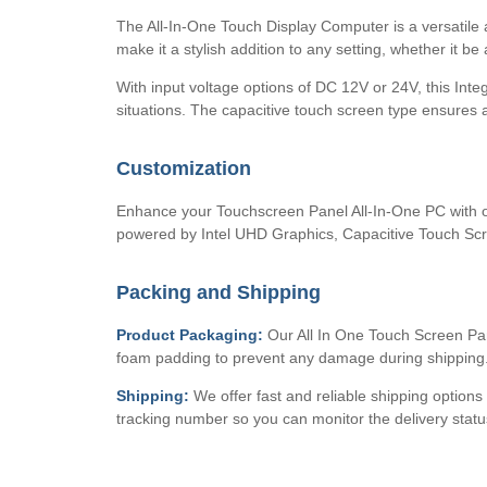
The All-In-One Touch Display Computer is a versatile a
make it a stylish addition to any setting, whether it be
With input voltage options of DC 12V or 24V, this Inte
situations. The capacitive touch screen type ensures 
Customization
Enhance your Touchscreen Panel All-In-One PC with o
powered by Intel UHD Graphics, Capacitive Touch Scre
Packing and Shipping
Product Packaging:
Our All In One Touch Screen Pane
foam padding to prevent any damage during shipping
Shipping:
We offer fast and reliable shipping options
tracking number so you can monitor the delivery statu