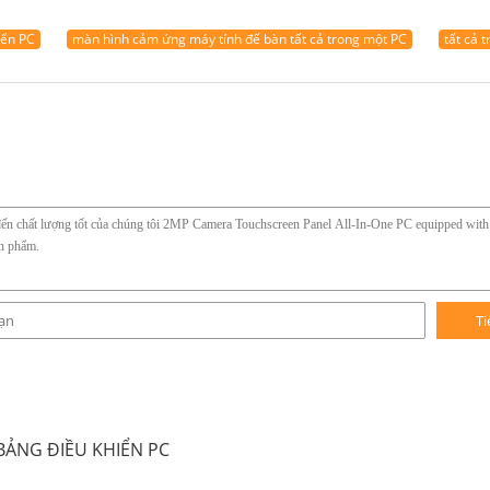
iển PC
màn hình cảm ứng máy tính để bàn tất cả trong một PC
tất cả 
Ti
ẢNG ĐIỀU KHIỂN PC