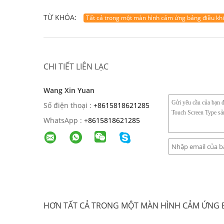
TỪ KHÓA:
Tất cả trong một màn hình cảm ứng bảng điều kh
CHI TIẾT LIÊN LẠC
Wang Xin Yuan
Số điện thoại :
+8615818621285
WhatsApp :
+
8615818621285
HƠN TẤT CẢ TRONG MỘT MÀN HÌNH CẢM ỨNG B