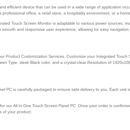
nd efficient device that can be used in a wide range of application occ
 a professional office, a retail store, a hospitality environment, or a h
grated Touch Screen Monitor is adaptable to various power sources, makin
a smooth and responsive user experience, allowing for easy navigation a
ur Product Customization Services. Customize your Integrated Touch S
en Type, sleek Black color, and a crystal-clear Resolution of 1920x10
l PC is carefully packaged to ensure safe delivery to you. Each unit i
.
 for our All In One Touch Screen Panel PC. Once your order is confirmed
s of your product.