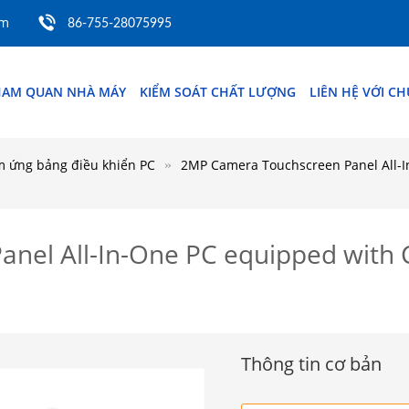
om
86-755-28075995
HAM QUAN NHÀ MÁY
KIỂM SOÁT CHẤT LƯỢNG
LIÊN HỆ VỚI C
m ứng bảng điều khiển PC
2MP Camera Touchscreen Panel All-I
nel All-In-One PC equipped with C
Thông tin cơ bản