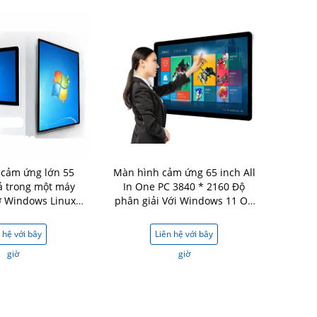
cảm ứng lớn 55
Màn hình cảm ứng 65 inch All
cả trong một máy
In One PC 3840 * 2160 Độ
rợ Windows Linux
phân giải Với Windows 11 OS
droid OS
X86 I3/I5/I7
 hệ với bây
Liên hệ với bây
giờ
giờ