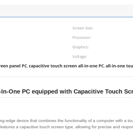
Screen Size:
Processor:
Graphics:
Voltage:
een panel PC
capacitive touch screen all-in-one PC
all-in-one t
,
,
In-One PC equipped with Capacitive Touch Sc
ing-edge device that combines the functionality of a computer with a to
tures a capacitive touch screen type, allowing for precise and respon