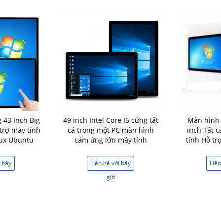
 43 Inch Big
49 inch Intel Core I5 cứng tất
Màn hình 
trợ máy tính
cả trong một PC màn hình
inch Tất 
ux Ubuntu
cảm ứng lớn máy tính
tính Hỗ t
An
i bây
Liên hệ với bây
Liên
giờ