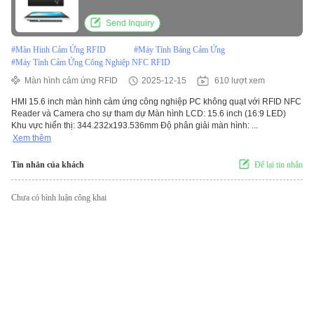
Send Inquiry
#
Màn Hình Cảm Ứng RFID
#
Máy Tính Bảng Cảm Ứng
#
Máy Tính Cảm Ứng Công Nghiệp NFC RFID
Màn hình cảm ứng RFID
2025-12-15
610 lượt xem
HMI 15.6 inch màn hình cảm ứng công nghiệp PC không quạt với RFID NFC
Reader và Camera cho sự tham dự Màn hình LCD: 15.6 inch (16:9 LED)
Khu vực hiển thị: 344.232x193.536mm Độ phân giải màn hình: ...
Xem thêm
Tin nhắn của khách
Để lại tin nhắn
Chưa có bình luận công khai