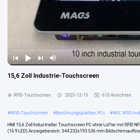
15,6 Zoll Industrie-Touchscreen
RFID-Touchscreen
2025-12-15
610 Ansichten
#
RFID-Touchscreen
#
Berührungsplatten-PCs
#
NFC RFID-In
HMI 15,6 Zoll Industrieller Touchscreen PC ohne Lüfter mit RFID N
(16:9 LED) Anzeigebereich: 344.232x193.536 mm Bildschirmauflösun