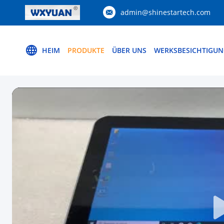
admin@shinestartech.com
HEIM
PRODUKTE
ÜBER UNS
WERKSBESICHTIGU