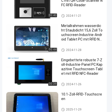
C mit QR-Code-Scanner N
FC RFID-Reader
RFID-Touchscreen
00:40
2024-11-21
Metallrahmen wasserdic
ht Staubdicht 15,6 Zoll To
uchscreen Industrie-Andr
oid Tablet PC mit RFID NF
C IC Reader
RFID-Touchscreen
00:44
2024-11-28
Eingebettete robuste 7-Z
oll-Industrie-Panel PC Kap
azitive Touchscreen-Tabl
et mit RFID NFC-Reader
RFID-Touchscreen
00:39
2024-11-26
10.1-Zoll-RFID-Touchscre
en
RFID-Touchscreen
2025-11-29