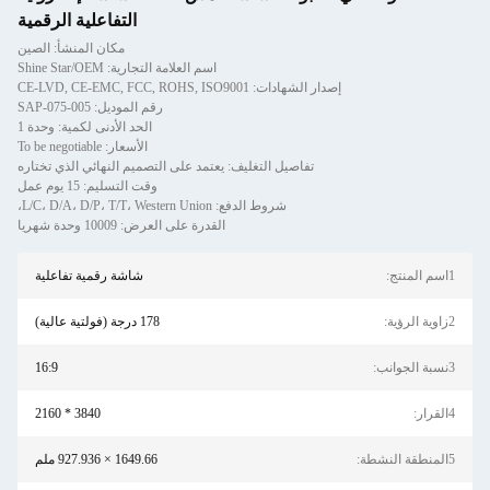
التفاعلية الرقمية
مكان المنشأ: الصين
اسم العلامة التجارية: Shine Star/OEM
إصدار الشهادات: CE-LVD, CE-EMC, FCC, ROHS, ISO9001
رقم الموديل: SAP-075-005
الحد الأدنى لكمية: وحدة 1
الأسعار: To be negotiable
تفاصيل التغليف: يعتمد على التصميم النهائي الذي تختاره
وقت التسليم: 15 يوم عمل
شروط الدفع: L/C، D/A، D/P، T/T، Western Union،
القدرة على العرض: 10009 وحدة شهريا
1اسم المنتج:
شاشة رقمية تفاعلية
2زاوية الرؤية:
178 درجة (فولتية عالية)
3نسبة الجوانب:
16:9
4القرار:
3840 * 2160
5المنطقة النشطة:
1649.66 × 927.936 ملم