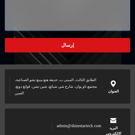
إرسال
الطابق الثالث، المبنى ب، حديقة هنغ مينغ تشو الصناعية،
مجتمع تاو يوان، شارع شي شيانغ، شين تشن، قوانغ دونغ،
العنوان
الصين
admin@shinestartech.com
البريد
الإلكتروني