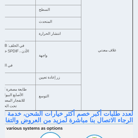
السطح
غلا
المتحدث
انتشار الحرارة
غلاف معدني
واجهة
في اللوحة الأمامية:  USB30
زر إعادة تعيين
التوسع
تحت الحمراء، قار
لعدد طلبات أكبر خصم أكثر خيارات الشحن، خدمة OEM / ODM،
الرجاء الاتصال بنا مباشرة لمزيد من العروض والتفاصي