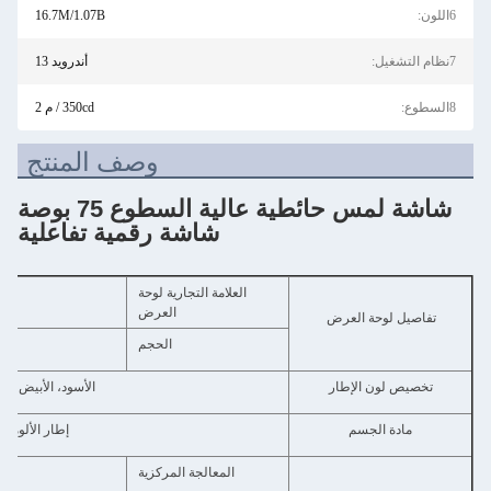
6اللون:
16.7M/1.07B
7نظام التشغيل:
أندرويد 13
8السطوع:
350cd / م 2
وصف المنتج
شاشة لمس حائطية عالية السطوع 75 بوصة
شاشة رقمية تفاعلية
العلامة التجارية لوحة
إل 
العرض
تفاصيل لوحة العرض
الحجم
تخصيص لون الإطار
الأسود، الأبيض، ال
مادة الجسم
إطار الألومنيوم ال
المعالجة المركزية