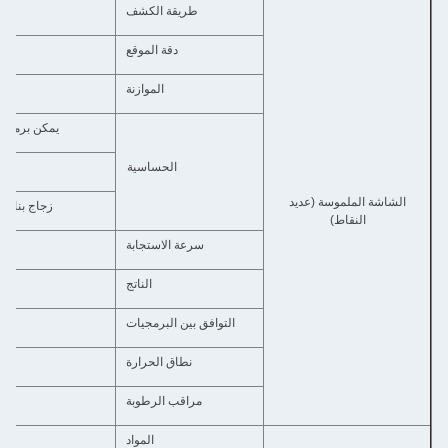
طريقة الكشف
دقة الموقع
الموازنة
يمكن برمجته
الحساسية
الشاشة الملموسة (عديد
زجاج بناء واحد سميكة 16mm خيار 
النقاط)
سرعة الاستجابة
الناتج
التوافق بين البرمجيات
نطاق الحرارة
مراقب الرطوبة
المواد