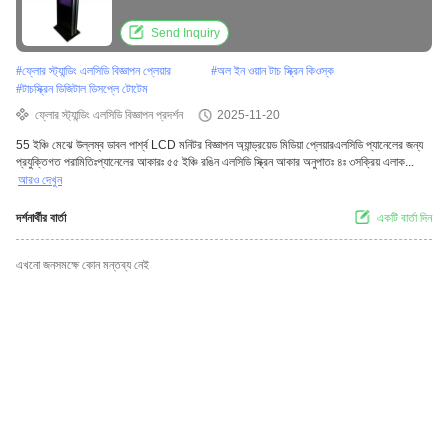
Send Inquiry
#
ফ্লোর স্ট্যান্ডিং এলসিডি বিজ্ঞাপন প্লেয়ার
#
অল ইন ওয়ান টাচ স্ক্রিন কিওস্ক
#
টাচস্ক্রিন ডিজিটাল ডিসপ্লে টোটেম
ফ্লোর স্ট্যান্ডিং এলসিডি বিজ্ঞাপন প্রদর্শন
2025-11-20
55 ইঞ্চি মেঝে উল্লম্ব ডাবল পার্শ্ব LCD মনিটর বিজ্ঞাপন অ্যান্ড্রয়েড মিডিয়া প্লেয়ারএলসিডি প্যানেলের জন্য
প্রযুক্তিগত পরামিতিঃপ্যানেলের আকারঃ ৫৫ ইঞ্চি রঙিন এলসিডি স্ক্রিন আকার অনুপাতঃ ৪ঃ ৩সক্রিয় এলাক...
আরও দেখুন
দর্শনার্থীর বার্তা
একটি বার্তা দিন
এখনো জনসমক্ষে কোন মন্তব্য নেই