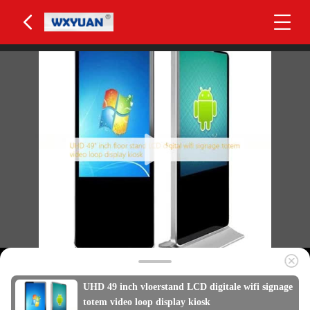
UHD 49 inch vloerstand LCD digitale wifi signage
totem video loop display kiosk