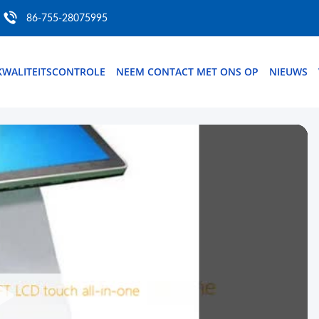
86-755-28075995
KWALITEITSCONTROLE
NEEM CONTACT MET ONS OP
NIEUWS