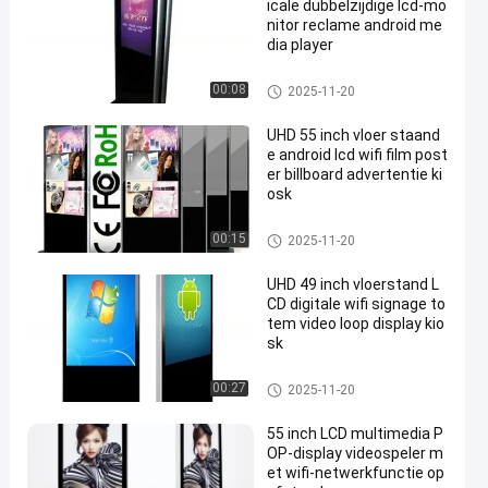
icale dubbelzijdige lcd-mo
nitor reclame android me
dia player
Vloerstaand LCD-reclamedispl
00:08
2025-11-20
ay
UHD 55 inch vloer staand
e android lcd wifi film post
er billboard advertentie ki
osk
Vloerstaand LCD-reclamedispl
00:15
2025-11-20
ay
UHD 49 inch vloerstand L
CD digitale wifi signage to
tem video loop display kio
sk
Vloerstaand LCD-reclamedispl
00:27
2025-11-20
ay
55 inch LCD multimedia P
OP-display videospeler m
et wifi-netwerkfunctie op