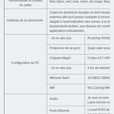
Personnaliser la couleur
Noir, blanc, vert, rose, ivoire, vin rouge, bleu, v
du cadre
Cadre en aluminium durable et verre trempé p
externes.afin qu'il puisse s'adapter à l'environne
matériau de la carrosserie
adapté à l'automatisation des usines, à la fa
équipements textiles, aux réseaux de communica
applications industrielles.
- Je ne sais pas.
Rockchip RK3566 
Fréquence de la puce:
Quad-cœur jusqu'à
Chipset intégré
Cortex-A17+GPU Mai
Configuration du PC
- Je ne sais pas.
4 Go de mémoire
Mémoire flash:
16 GB/32 GB/64 GB à
Wifi
802.11b/n/g Wifi in
Je vous en prie, r
Audio
Ligne-in/Line-out/
Le port RJ45 de Re
Ports Ethernet