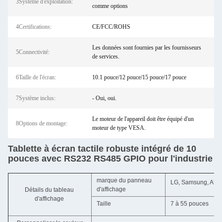
3Système d'exploitation:
comme options
4Certifications:
CE/FCC/ROHS
Les données sont fournies par les fournisseurs
5Connectivité:
de services.
6Taille de l'écran:
10.1 pouce/12 pouce/15 pouce/17 pouce
7Système inclus:
- Oui, oui.
Le moteur de l'appareil doit être équipé d'un
8Options de montage:
moteur de type VESA.
Tablette à écran tactile robuste intégré de 10
pouces avec RS232 RS485 GPIO pour l'industrie
marque du panneau
LG, Samsung, AUO, C
d'affichage
Détails du tableau
d'affichage
Taille
7 à 55 pouces