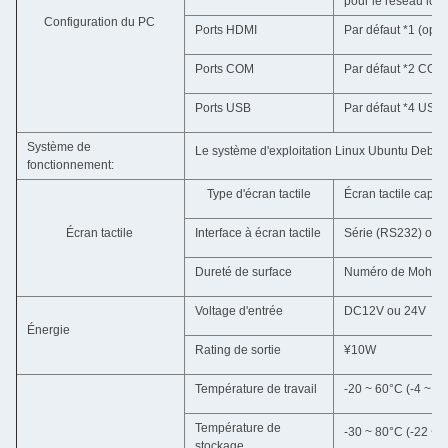
pour le réseau loca
Configuration du PC
Ports HDMI
Par défaut *1 (opti
Ports COM
Par défaut *2 COM 
Ports USB
Par défaut *4 USB 
Système de
Le système d'exploitation Linux Ubuntu Debia
fonctionnement:
Type d'écran tactile
Écran tactile capaci
Écran tactile
Interface à écran tactile
Série (RS232) ou 
Dureté de surface
Numéro de Mohs 7;
Voltage d'entrée
DC12V ou 24V
Énergie
Rating de sortie
¥10W
Température de travail
-20 ~ 60°C (-4 ~ 1
Température de
-30 ~ 80°C (-22 ~ 
stockage