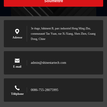
Soumettre
3e étage, bâtiment B, parc industriel Heng Ming Zhu,
communauté Tao Yuan, rue Xi Xiang, Shen Zhen, Guang
Adresse
Dong, Chine
admin@shinestartech.com
E-mail
0086-755-28075995
Téléphone