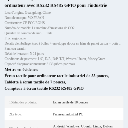
ordinateur avec RS232 RS485 GPIO pour l'industrie
Lieu d'origine: Guangdong, Chine
Nom de marque: WXYUAN
Certification: CE FCC ROHS
Numéro de modèle: Le nombre d'émissions de CO2
Quantité de commande min: 1 unité
Prix: negotiable
Détails d'emballage: (sac à bulles + enveloppe douce en laine de perle) carton + boîte de contreplaqué
Panneau termin
Délai de livraison: 5-21 jours
Conditions de paiement: L/C, D/A, D/P, T/T, Western Union, MoneyGram
Capacité d'approvisionnement: 3138 pièces par mois
Mettre en évidence:
Écran tactile pour ordinateur tactile industriel de 55 pouces
,
Tablette à écran tactile de 7 pouces
,
Compteur à écran tactile RS232 RS485 GPIO
1Statut des produits:
Écran tactile de 10 pouces
2Le type:
Panneau industriel PC
Android, Windows, Ubuntu, Linux, Debian