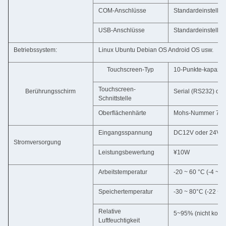
COM-Anschlüsse
Standardeinstellu
USB-Anschlüsse
Standardeinstellu
Betriebssystem:
Linux Ubuntu Debian OS Android OS usw.
Touchscreen-Typ
10-Punkte-kapaziti
Touchscreen-
Berührungsschirm
Serial (RS232) od
Schnittstelle
Oberflächenhärte
Mohs-Nummer 7; Üb
Eingangsspannung
DC12V oder 24V
Stromversorgung
Leistungsbewertung
¥10W
Arbeitstemperatur
-20 ~ 60 °C (-4 ~ 1
Speichertemperatur
-30 ~ 80°C (-22 ~ 
Relative
5~95% (nicht konde
Luftfeuchtigkeit