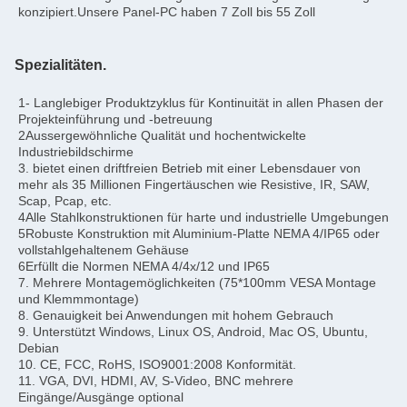
konzipiert.Unsere Panel-PC haben 7 Zoll bis 55 Zoll
Spezialitäten.
1- Langlebiger Produktzyklus für Kontinuität in allen Phasen der 
Projekteinführung und -betreuung
2Aussergewöhnliche Qualität und hochentwickelte 
Industriebildschirme
3. bietet einen driftfreien Betrieb mit einer Lebensdauer von 
mehr als 35 Millionen Fingertäuschen wie Resistive, IR, SAW, 
Scap, Pcap, etc.
4Alle Stahlkonstruktionen für harte und industrielle Umgebungen
5Robuste Konstruktion mit Aluminium-Platte NEMA 4/IP65 oder 
vollstahlgehaltenem Gehäuse
6Erfüllt die Normen NEMA 4/4x/12 und IP65
7. Mehrere Montagemöglichkeiten (75*100mm VESA Montage 
und Klemmmontage)
8. Genauigkeit bei Anwendungen mit hohem Gebrauch
9. Unterstützt Windows, Linux OS, Android, Mac OS, Ubuntu, 
Debian
10. CE, FCC, RoHS, ISO9001:2008 Konformität.
11. VGA, DVI, HDMI, AV, S-Video, BNC mehrere 
Eingänge/Ausgänge optional