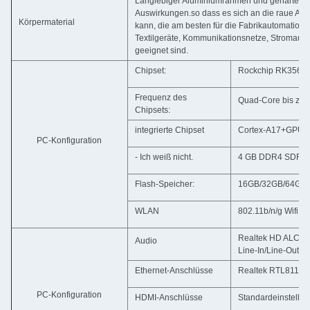
Langlebiger Aluminiumrahmen und gehärtetes
Auswirkungen.so dass es sich an die raue Ar
Körpermaterial
kann, die am besten für die Fabrikautomation
Textilgeräte, Kommunikationsnetze, Stromaut
geeignet sind.
Chipset:
Rockchip RK3566 
Frequenz des
Quad-Core bis zu 
Chipsets:
integrierte Chipset
Cortex-A17+GPU Mai
PC-Konfiguration
- Ich weiß nicht.
4 GB DDR4 SDRAM
Flash-Speicher:
16GB/32GB/64GB Ho
WLAN
802.11b/n/g Wifi int
Realtek HD ALC6
Audio
Line-In/Line-Out/S
Ethernet-Anschlüsse
Realtek RTL8111EL
PC-Konfiguration
HDMI-Anschlüsse
Standardeinstellun