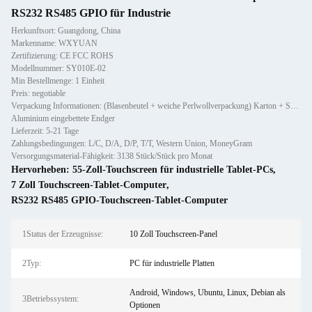
RS232 RS485 GPIO für Industrie
Herkunftsort: Guangdong, China
Markenname: WXYUAN
Zertifizierung: CE FCC ROHS
Modellnummer: SY010E-02
Min Bestellmenge: 1 Einheit
Preis: negotiable
Verpackung Informationen: (Blasenbeutel + weiche Perlwollverpackung) Karton + Sperrholzkiste
Aluminium eingebettete Endger
Lieferzeit: 5-21 Tage
Zahlungsbedingungen: L/C, D/A, D/P, T/T, Western Union, MoneyGram
Versorgungsmaterial-Fähigkeit: 3138 Stück/Stück pro Monat
Hervorheben:
55-Zoll-Touchscreen für industrielle Tablet-PCs
,
7 Zoll Touchscreen-Tablet-Computer
,
RS232 RS485 GPIO-Touchscreen-Tablet-Computer
1Status der Erzeugnisse:
10 Zoll Touchscreen-Panel
2Typ:
PC für industrielle Platten
Android, Windows, Ubuntu, Linux, Debian als
3Betriebssystem:
Optionen