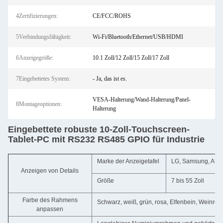
4Zertifizierungen:
CE/FCC/ROHS
5Verbindungsfähigkeit:
Wi-Fi/Bluetooth/Ethernet/USB/HDMI
6Anzeigegröße:
10.1 Zoll/12 Zoll/15 Zoll/17 Zoll
7Eingebettetes System:
- Ja, das ist es.
VESA-Halterung/Wand-Halterung/Panel-
8Montageoptionen:
Halterung
Eingebettete robuste 10-Zoll-Touchscreen-
Tablet-PC mit RS232 RS485 GPIO für Industrie
Marke der Anzeigetafel
LG, Samsung, AUO,
Anzeigen von Details
Größe
7 bis 55 Zoll
Farbe des Rahmens
Schwarz, weiß, grün, rosa, Elfenbein, Weinrot, 
anpassen