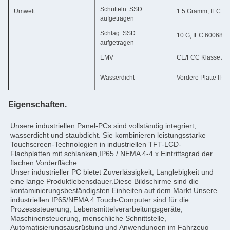
Schütteln: SSD
Umwelt
1.5 Gramm, IEC 600
aufgetragen
Schlag: SSD
10 G, IEC 60068-2
aufgetragen
EMV
CE/FCC Klasse A
Wasserdicht
Vordere Platte IP6
Eigenschaften.
Unsere industriellen Panel-PCs sind vollständig integriert, 
wasserdicht und staubdicht. Sie kombinieren leistungsstarke 
Touchscreen-Technologien in industriellen TFT-LCD-
Flachplatten mit schlanken,IP65 / NEMA 4-4 x Eintrittsgrad der 
flachen Vorderfläche.
Unser industrieller PC bietet Zuverlässigkeit, Langlebigkeit und 
eine lange Produktlebensdauer.Diese Bildschirme sind die 
kontaminierungsbeständigsten Einheiten auf dem Markt.Unsere 
industriellen IP65/NEMA 4 Touch-Computer sind für die 
Prozesssteuerung, Lebensmittelverarbeitungsgeräte, 
Maschinensteuerung, menschliche Schnittstelle, 
Automatisierungsausrüstung und Anwendungen im Fahrzeug 