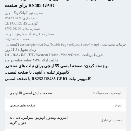
RS485 GPIO برای صنعت
محل منبع: گوانگدونگ، چین
نام تجاری: WXYUAN
گواهی: CE FCC ROHS
شماره مدل: SY010E-02
مقدار حداقل تعداد سفارش: 1 واحد
قیمت: negotiable
(کیسه حبابدار + روکش پشم مروارید نرم)
زمان تحویل: 5-21 روز
 ارائه: ۳۱۳۸ قطعه/قطعه در ماه
,
 با صفحه لمسی
,
صفحه نمایش لمسی 10 اینچی
صفحه های صنعتی
ویندوز، اوبونتو، لینوکس، دبیان به
عنوان گزینه