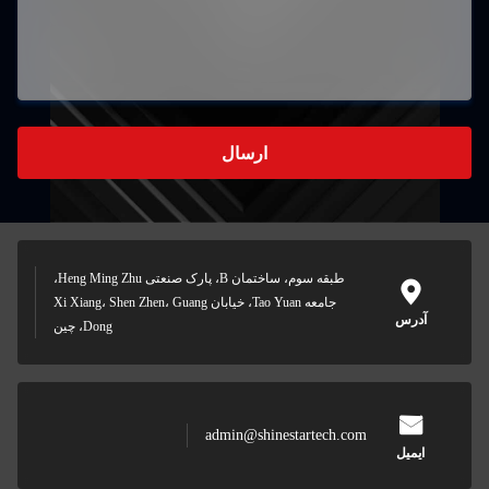
طبقه سوم، ساختمان B، پارک صنعتی Heng Ming Zhu،
امعه Tao Yuan، خیابان Xi Xiang، Shen Zhen، Guang
Dong، چین