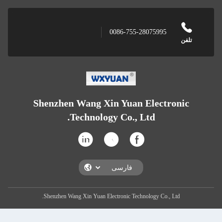
Shenzhen Wan
Techn
Shenzhen Wang Xin Y