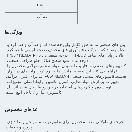
EMC
کلاس A CE/FCC
ضد آب
پنل جلویی 
ویژگی ها
پنل های صنعتی ما به طور کامل یکپارچه شده اند و ضدآب و ضد گرد و 
غبار هستند که با ترکیب فن آوری های مختلف صفحه لمسی با عملکرد 
بالا در پانل های صاف TFT-LCD درجه صنعتی، باIP65 / NEMA 4-4 x 
طح صاف جلو طراحی صنعتی.
کامپیوترهای صنعتی ما قابلیت اطمینان، دوام و عمر طولانی محصول را 
فراهم می کنند.این صفحه نمایش ها مقاوم ترین واحدهای در بازار 
هستند.کامپیوترهای لمسی صنعتی IP65/ NEMA 4 ما برای کنترل فرآیند، 
تجهیزات پردازش مواد غذایی، کنترل ماشین، رابط انسان، تجهیزات 
اتوماسیون و کاربردهای استفاده در خودرو طراحی شده اند.پنل 
ی ما از 7 تا 55 اینچ است
غذاهاي مخصوص
1چرخه ی طولانی مدت محصول برای تداوم در تمام مراحل راه اندازی 
پروژه و خدمات