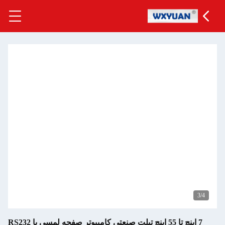
7 اینچ تا 55 اینچ تبلت صنعتی کامپیوتر صفحه لمسی با RS232