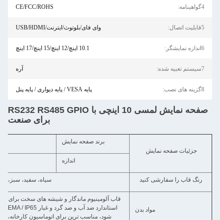
CE/FCC/ROHS
ای/بلوتوث/ایترنت/USB/HDMI
10.1 اینچ/12 اینچ/15 اینچ/17 اینچ
آره
پایه VESA / پایه دیواری / پایه پنل
صفحه نمایش لمسی 10 اینچی با RS232 RS485 GPIO
برای صنعت
صفحه نمایش
ال جي، سامسونگ، آئو، چيماي، و
اندازه
7 تا 55 اينچ
سیاه، سفید، سبز، صورتی، عاج، شراب قرمز، آبی، بنفش، ...... ميتونه سفا
قاب آلومینیوم ماندگار و شیشه های سخت برای محافظت از پنل LCD در برابر اثرات خارجی.
استاندارد ضد آب و ضد گرد و غبار NEMA / IP65،به طوری که می تواند به محیط سخت کار سایت
شود، مناسب ترین برای اتوماسیون کارخانه، ساخت ماشین آلات، تجهیزات C