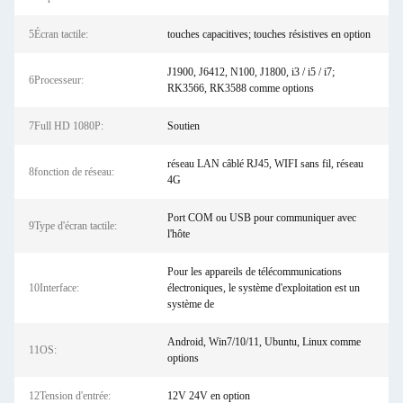
5Écran tactile:
touches capacitives; touches résistives en option
J1900, J6412, N100, J1800, i3 / i5 / i7;
6Processeur:
RK3566, RK3588 comme options
7Full HD 1080P:
Soutien
réseau LAN câblé RJ45, WIFI sans fil, réseau
8fonction de réseau:
4G
Port COM ou USB pour communiquer avec
9Type d'écran tactile:
l'hôte
Pour les appareils de télécommunications
10Interface:
électroniques, le système d'exploitation est un
système de
Android, Win7/10/11, Ubuntu, Linux comme
11OS:
options
12Tension d'entrée:
12V 24V en option