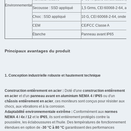
Environnemental
Secousse : SSD appliqué
1,5 Grms, CEI 60068-2-64, aléat
Choc : SSD appliqué
10 G, CEI 60068-2-64, onde de
CEM
CE/FCC Classe A
Étanche
Panneau avant IP65
Principaux avantages du produit
1. Conception industrielle robuste et hautement technique
Construction entièrement en acier :
Doté d'une
construction entièrement
en acier
et d'un
panneau avant en aluminium NEMA 4 / IP65
ou d'un
châssis entièrement en acier
, ces moniteurs sont conçus pour résister aux
chocs, aux vibrations et à la corrosion.
Adaptabilité environnementale extrême :
Conformément aux
normes
NEMA 4 / 4x / 12
et le
IP65
, ils sont entièrement protégés contre la
poussière, les éclaboussures et l'huile. Des températures de fonctionnement
étendues en option de
-30 °C à 80 °C
garantissent des performances