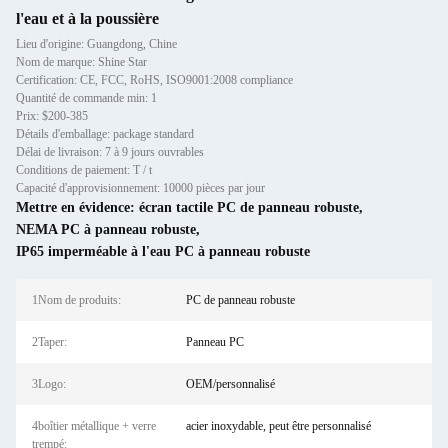
l'eau et à la poussière
Lieu d'origine: Guangdong, Chine
Nom de marque: Shine Star
Certification: CE, FCC, RoHS, ISO9001:2008 compliance
Quantité de commande min: 1
Prix: $200-385
Détails d'emballage: package standard
Délai de livraison: 7 à 9 jours ouvrables
Conditions de paiement: T / t
Capacité d'approvisionnement: 10000 pièces par jour
Mettre en évidence:
écran tactile PC de panneau robuste
,
NEMA PC à panneau robuste
,
IP65 imperméable à l'eau PC à panneau robuste
1Nom de produits:
PC de panneau robuste
2Taper:
Panneau PC
3Logo:
OEM/personnalisé
4boîtier métallique + verre
acier inoxydable, peut être personnalisé
trempé: