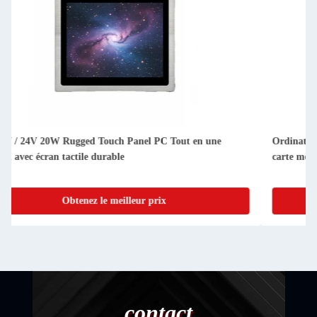
Ordinateur à écran tactile robuste SSD haute vitesse 128 Go,
carte mère X86, Wi-Fi 802.11b/N/G intégré, 350 Mbps
Obtenez le meilleur prix
contact