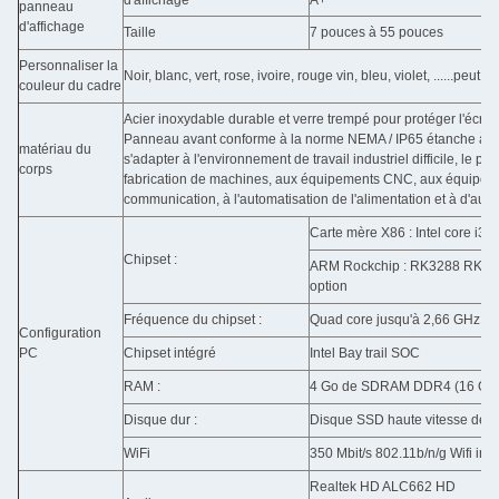
d'affichage
A+
panneau
d'affichage
Taille
7 pouces à 55 pouces
Personnaliser la
Noir, blanc, vert, rose, ivoire, rouge vin, bleu, violet, ......peut 
couleur du cadre
Acier inoxydable durable et verre trempé pour protéger l'écra
Panneau avant conforme à la norme NEMA / IP65 étanche à l'eau
matériau du
s'adapter à l'environnement de travail industriel difficile, le pl
corps
fabrication de machines, aux équipements CNC, aux équipemen
communication, à l'automatisation de l'alimentation et à d'autre
Carte mère X86 : Intel core i3
Chipset :
ARM Rockchip : RK3288 RK356
option
Fréquence du chipset :
Quad core jusqu'à 2,66 GHz
Configuration
PC
Chipset intégré
Intel Bay trail SOC
RAM :
4 Go de SDRAM DDR4 (16 Go
Disque dur :
Disque SSD haute vitesse de 1
WiFi
350 Mbit/s 802.11b/n/g Wifi int
Realtek HD ALC662 HD