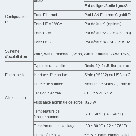
Audio
Entrée ligne/Sortie ligne/Sorti
Ports Ethernet
Port LAN Ethernet Gigabit PC
Configuration
PC
Ports HDM1/VGA
Par défaut *1 (options)
Ports COM
Par défaut *2 COM (options)
Ports USB
Par défaut *4 USB (3*USB2.0 ;
Système
Win7, Win7 Embedded, Win8, Win10, Ubuntu, VXWORKS, QNX, L
d'exploitation :
Type d'écran tactile
Résistif (4 fils/5 fils) ; capaciti
Écran tactile
Interface d'écran tactile
Série (RS232) ou USB ou COM
Dureté de surface
Nombre de Mohs 7 ; Transmiss
Tension d'entrée
CC 12 V ou 24 V
Alimentation
Puissance nominale de sortie
≦20 W
Température de
-20 ~ 60 °C (-4~140 °F)
fonctionnement
Température de stockage
-30 ~ 80 °C (-22 ~ 176 °F)
Humidité relative
5~95 % (sans condensation)