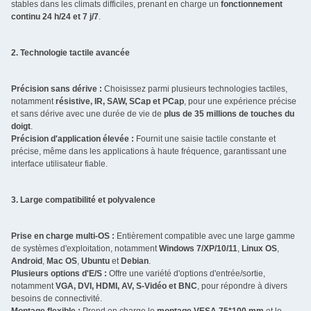
stables dans les climats difficiles, prenant en charge un
fonctionnement
continu 24 h/24 et 7 j/7
.
2. Technologie tactile avancée
Précision sans dérive :
Choisissez parmi plusieurs technologies tactiles,
notamment
résistive, IR, SAW, SCap et PCap
, pour une expérience précise
et sans dérive avec une durée de vie de
plus de 35 millions de touches du
doigt
.
Précision d'application élevée :
Fournit une saisie tactile constante et
précise, même dans les applications à haute fréquence, garantissant une
interface utilisateur fiable.
3. Large compatibilité et polyvalence
Prise en charge multi-OS :
Entièrement compatible avec une large gamme
de systèmes d'exploitation, notamment
Windows 7/XP/10/11
,
Linux OS
,
Android
,
Mac OS
,
Ubuntu
et
Debian
.
Plusieurs options d'E/S :
Offre une variété d'options d'entrée/sortie,
notamment
VGA, DVI, HDMI, AV, S-Vidéo et BNC
, pour répondre à divers
besoins de connectivité.
Montage flexible :
Prend en charge le
montage VESA 75*100 mm
et le