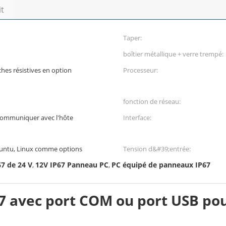
it
Taper:
boîtier métallique + verre trempé:
ches résistives en option
Processeur:
fonction de réseau:
ommuniquer avec l'hôte
Interface:
buntu, Linux comme options
Tension d&#39;entrée:
7 de 24 V
12V IP67 Panneau PC
PC équipé de panneaux IP67
,
,
67 avec port COM ou port USB p