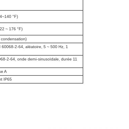
-4~140 °F)
-22 ~ 176 °F)
 condensation)
 60068-2-64, aléatoire, 5 ~ 500 Hz, 1
68-2-64, onde demi-sinusoïdale, durée 11
se A
t IP65