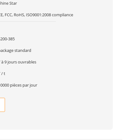
hine Star
CE, FCC, RoHS, ISO9001:2008 compliance
1
$200-385
package standard
 à 9 jours ouvrables
 / t
0000 pièces par jour