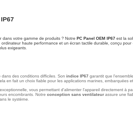
 IP67
rer dans votre gamme de produits ? Notre 
PC Panel OEM IP67
 est la s
un ordinateur haute performance et un écran tactile durable, conçu pou
lus exigeants.
dans des conditions difficiles. Son
indice IP67
garantit que l'ensembl
ela en fait un choix fiable pour les applications marines, embarquées et
é exceptionnelle, vous permettant d'alimenter l'appareil directement à pa
ateurs encombrants. Notre
conception sans ventilateur
assure une fiab
ans le système.