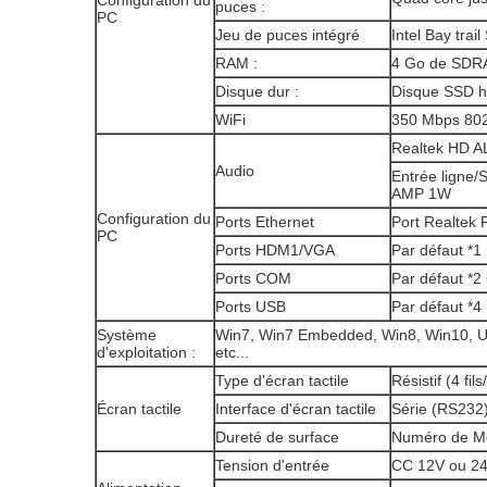
Configuration du
puces :
PC
Jeu de puces intégré
Intel Bay trai
RAM :
4 Go de SDR
Disque dur :
Disque SSD ha
WiFi
350 Mbps 802.
Realtek HD 
Audio
Entrée ligne/S
AMP 1W
Configuration du
Ports Ethernet
Port Realtek
PC
Ports HDM1/VGA
Par défaut *1 
Ports COM
Par défaut *2
Ports USB
Par défaut *4
Système
Win7, Win7 Embedded, Win8, Win10, U
d'exploitation :
etc...
Type d'écran tactile
Résistif (4 fil
Écran tactile
Interface d'écran tactile
Série (RS232
Dureté de surface
Numéro de Mo
Tension d'entrée
CC 12V ou 2