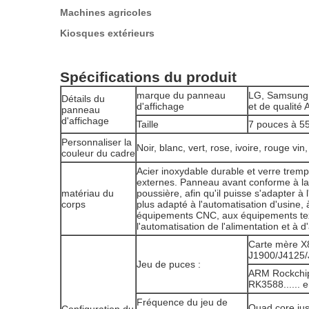
Machines agricoles
Kiosques extérieurs
Spécifications du produit
marque du panneau
LG, Samsung, 
Détails du
d'affichage
et de qualité 
panneau
d'affichage
Taille
7 pouces à 5
Personnaliser la
Noir, blanc, vert, rose, ivoire, rouge vin,
couleur du cadre
Acier inoxydable durable et verre trem
externes. Panneau avant conforme à la
matériau du
poussière, afin qu'il puisse s'adapter à l
corps
plus adapté à l'automatisation d'usine, 
équipements CNC, aux équipements tex
l'automatisation de l'alimentation et à d'
Carte mère X86
J1900/J4125
Jeu de puces :
ARM Rockchi
RK3588...... e
Fréquence du jeu de
Quad core ju