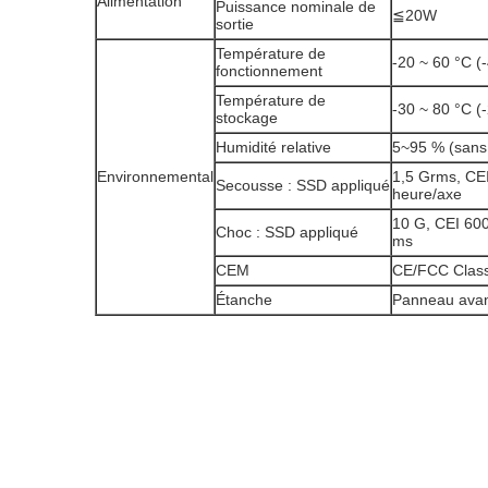
Alimentation
Puissance nominale de
≦20W
sortie
Température de
-20 ~ 60 °C (
fonctionnement
Température de
-30 ~ 80 °C (
stockage
Humidité relative
5~95 % (sans
Environnemental
1,5 Grms, CEI
Secousse : SSD appliqué
heure/axe
10 G, CEI 600
Choc : SSD appliqué
ms
CEM
CE/FCC Clas
Étanche
Panneau avan