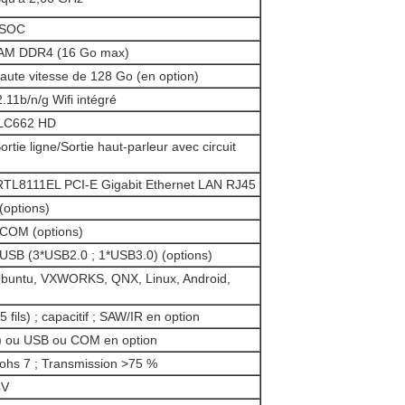
l SOC
AM DDR4 (16 Go max)
ute vitesse de 128 Go (en option)
11b/n/g Wifi intégré
ALC662 HD
ortie ligne/Sortie haut-parleur avec circuit
 RTL8111EL PCI-E Gigabit Ethernet LAN RJ45
(options)
 COM (options)
 USB (3*USB2.0 ; 1*USB3.0) (options)
buntu, VXWORKS, QNX, Linux, Android,
s/5 fils) ; capacitif ; SAW/IR en option
) ou USB ou COM en option
hs 7 ; Transmission >75 %
4V