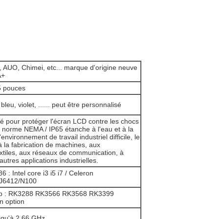
AUO, Chimei, etc... marque d'origine neuve
A+
5 pouces
 bleu, violet, ...... peut être personnalisé
pé pour protéger l'écran LCD contre les chocs
 norme NEMA / IP65 étanche à l'eau et à la
'environnement de travail industriel difficile, le
à la fabrication de machines, aux
tiles, aux réseaux de communication, à
autres applications industrielles.
 : Intel core i3 i5 i7 / Celeron
/J6412/N100
p : RK3288 RK3566 RK3568 RK3399
n option
squ'à 2,66 GHz